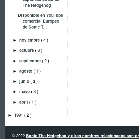
The Hedgehog
Disponible en YouTube
comercial Europeo
de Sonic T...
noviembre
( 4 )
►
octubre
( 6 )
►
septiembre
( 2 )
►
agosto
( 1 )
►
junio
( 3 )
►
mayo
( 3 )
►
abril
( 1 )
►
1991
( 2 )
►
© 2022
Sonic The Hedgehog y otros nombres relacionados son pro