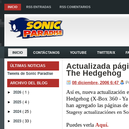
INICIO
RSS ENTRADAS
RSS COMENTARIOS
INICIO
CONTÁCTANOS
YOUTUBE
TWITTER/X
F
Actualizada pág
ÚLTIMAS NOTICIAS
The Hedgehog
Tweets de Sonic Paradise
08 diciembre, 2006
6:47
P
ARCHIVO DEL BLOG
Así es, nueva actualización 
2026
( 1 )
►
Hedgehog (X-Box 360 - Ya a
2025
( 4 )
►
han agregado las páginas d
2024
( 25 )
Stages
y actualizaciónes en
So
►
2023
( 33 )
►
Puedes verla
Aquí.