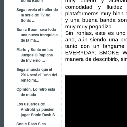
muy bueno y acertad
Sonic Boom
comodidad y fluidez
Sega revela el trailer de
plataformeros muy bien a
la serie de TV de
y una buena banda sonor
Sonic ...
muy muy pegadiza.
Sonic Boom será toda
Sin ironías, este es un
una nueva franquicia
año, aún siendo una br
de la ma...
tanto con un fangam
Mario y Sonic en los
EVERYDAY, SMOKE WE
Juegos Olímpicos
manera de describirlo, s
de Invierno ...
Sega anuncia que el
2014 será el "año del
renacimi...
Opinión: Lo retro esta
de moda
Los usuarios de
Android ya pueden
jugar Sonic Dash S
Sonic Dash S es