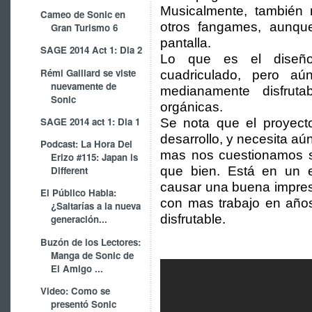
Musicalmente, también r
Cameo de Sonic en
otros fangames, aunq
Gran Turismo 6
pantalla.
SAGE 2014 Act 1: Dia 2
Lo que es el diseño
Rémi Gaillard se viste
cuadriculado, pero a
nuevamente de
medianamente disfrut
Sonic
orgánicas.
SAGE 2014 act 1: Dia 1
Se nota que el proyec
desarrollo, y necesita aú
Podcast: La Hora Del
mas nos cuestionamos 
Erizo #115: Japan is
que bien. Está en un 
Different
causar una buena impres
El Público Habla:
con mas trabajo en año
¿Saltarías a la nueva
disfrutable.
generación...
Buzón de los Lectores:
Manga de Sonic de
El Amigo ...
Video: Como se
presentó Sonic