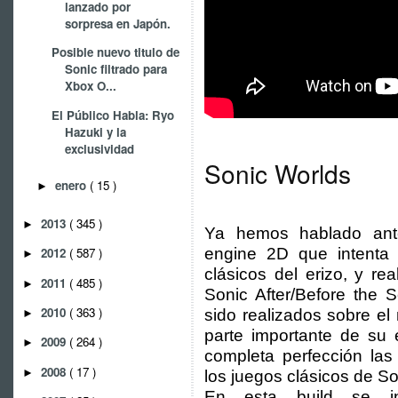
lanzado por
sorpresa en Japón.
Posible nuevo titulo de
Sonic filtrado para
Xbox O...
El Público Habla: Ryo
Hazuki y la
exclusividad
Sonic Worlds
enero
( 15 )
►
2013
( 345 )
►
Ya hemos hablado ant
engine 2D que intenta i
2012
( 587 )
►
clásicos del erizo, y r
2011
( 485 )
►
Sonic After/Before the 
2010
( 363 )
sido realizados sobre el
►
parte importante de su 
2009
( 264 )
►
completa perfección las
2008
( 17 )
►
los juegos clásicos de So
En esta build se i