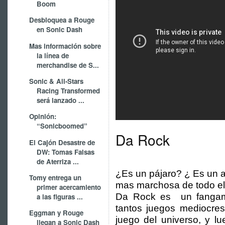
Boom
Desbloquea a Rouge
en Sonic Dash
Mas información sobre
la línea de
merchandise de S...
Sonic & All-Stars
Racing Transformed
será lanzado ...
Opinión:
“Sonicboomed”
Da Rock
El Cajón Desastre de
DW: Tomas Falsas
de Aterriza ...
¿Es un pájaro? ¿ Es un 
Tomy entrega un
mas marchosa de todo el
primer acercamiento
Da Rock es un fangam
a las figuras ...
tantos juegos mediocre
Eggman y Rouge
juego del universo, y l
llegan a Sonic Dash