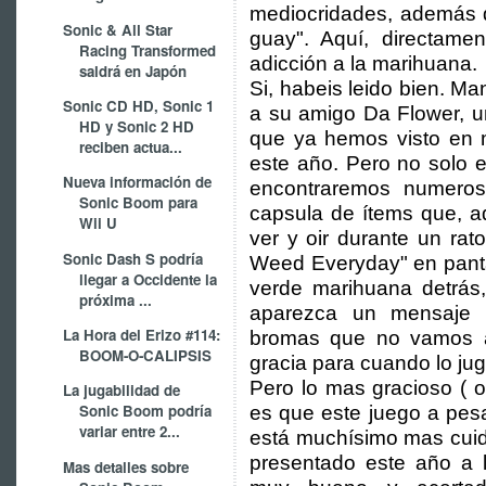
mediocridades, además d
Sonic & All Star
guay". Aquí, directame
Racing Transformed
adicción a la marihuana.
saldrá en Japón
Si, habeis leido bien. M
Sonic CD HD, Sonic 1
a su amigo Da Flower, una
HD y Sonic 2 HD
que ya hemos visto en 
reciben actua...
este año. Pero no solo e
Nueva información de
encontraremos numero
Sonic Boom para
capsula de ítems que, a
Wii U
ver y oir durante un r
Sonic Dash S podría
Weed Everyday" en panta
llegar a Occidente la
verde marihuana detrás,
próxima ...
aparezca un mensaje 
La Hora del Erizo #114:
bromas que no vamos a
BOOM-O-CALIPSIS
gracia para cuando lo jug
Pero lo mas gracioso ( o
La jugabilidad de
Sonic Boom podría
es que este juego a pesa
variar entre 2...
está muchísimo mas cui
presentado este año a l
Mas detalles sobre