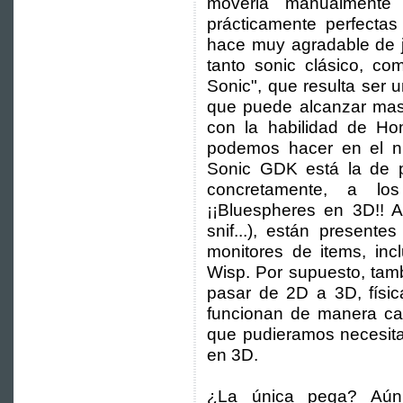
moverla manualmente 
prácticamente perfecta
hace muy agradable de j
tanto sonic clásico, c
Sonic", que resulta ser
que puede alcanzar mas 
con la habilidad de Ho
podemos hacer en el ni
Sonic GDK está la de 
concretamente, a l
¡¡Bluespheres en 3D!! A
snif...), están present
monitores de items, inc
Wisp. Por supuesto, ta
pasar de 2D a 3D, físi
funcionan de manera casi
que pudieramos necesita
en 3D.
¿La única pega? Aú