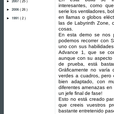
2007
( 25 )
►
interesantes, como qu
2006
( 26 )
►
serie los ventiladores, b
en llamas o globos eléc
1991
( 2 )
►
las de Labyrinth Zone, 
cosas.
En esta demo se nos p
podemos recorrer con So
uno con sus habilidades
Advance 1, que se con
aunque con su aspecto p
de prueba, está basta
Gráficamente no varía
verdes a cuadros, pero 
bien adaptado, con mul
diferentes amenazas en c
un jefe final de fase!
Esto no está creado par
que creeis vuestros p
bastante entretenido pas