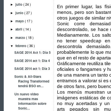
julio
( 24 )
►
En primer lugar, las fí
menos, pero son bastan
junio
( 27 )
►
otros juegos de similar n
mayo
( 17 )
►
Sonic corre demasia
descontrolado, se hace
abril
( 14 )
►
Medianamente. Los salto
marzo
( 18 )
►
no tener speedcap en
febrero
( 36 )
descontrola demasiad
▼
probablemente lo que ma
SAGE 2014 Act 1: Día 5
que en el resto de aparta
SAGE 2014 act 1: Dia 4
Gráficamente reutiliza til
SAGE 2014 act 1: Día 3
oficiales o fangames y 
de una manera un tanto c
Sonic & All-Stars
entramos a valorar si es 
Racing Transformed
tendrá BSO en...
de otros fans, pero bueno
Los menús muestran u
Un nuevo video
imágenes estáticas de co
muestra mas
no muy acertadas y un 
información sobre
Sonic...
arts pegados sin mu