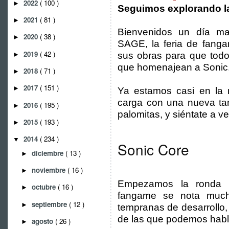
2022
( 100 )
►
Seguimos explorando l
2021
( 81 )
►
Bienvenidos un día ma
2020
( 38 )
►
SAGE, la feria de fang
2019
( 42 )
sus obras para que todo
►
que homenajean a Sonic
2018
( 71 )
►
2017
( 151 )
►
Ya estamos casi en la r
carga con una nueva tan
2016
( 195 )
►
palomitas, y siéntate a 
2015
( 193 )
►
2014
( 234 )
▼
Sonic Core
diciembre
( 13 )
►
noviembre
( 16 )
►
Empezamos la ronda 
octubre
( 16 )
►
fangame se nota muc
septiembre
( 12 )
►
tempranas de desarrollo,
de las que podemos habl
agosto
( 26 )
►