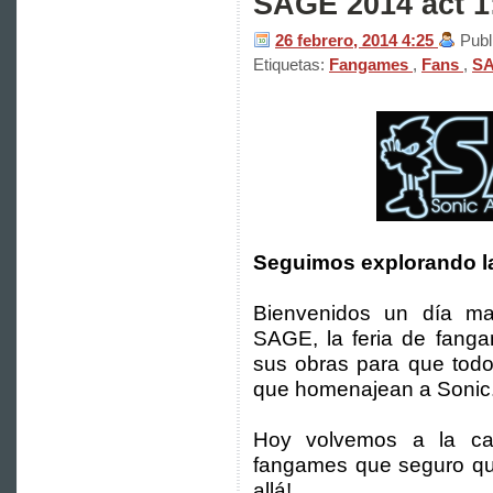
SAGE 2014 act 1:
26 febrero, 2014
4:25
Publ
Etiquetas:
Fangames
,
Fans
,
S
Seguimos explorando l
Bienvenidos un día ma
SAGE, la feria de fang
sus obras para que todo
que homenajean a Sonic
Hoy volvemos a la c
fangames que seguro que
allá!.