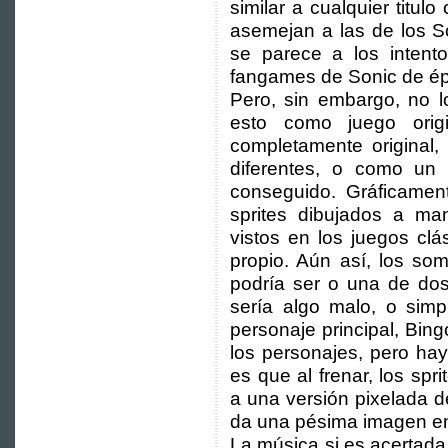
similar a cualquier titul
asemejan a las de los S
se parece a los intento
fangames de Sonic de é
Pero, sin embargo, no lo
esto como juego orig
completamente original,
diferentes, o como u
conseguido. Gráficament
sprites dibujados a man
vistos en los juegos clá
propio. Aún así, los so
podría ser o una de dos,
sería algo malo, o simpl
personaje principal, Bin
los personajes, pero ha
es que al frenar, los s
a una versión pixelada de
da una pésima imagen en
La música si es acertada,