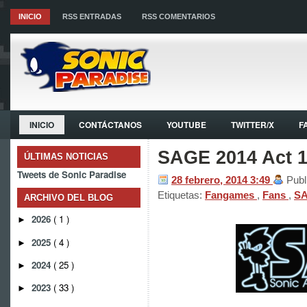
INICIO
RSS ENTRADAS
RSS COMENTARIOS
INICIO
CONTÁCTANOS
YOUTUBE
TWITTER/X
F
SAGE 2014 Act 1
ÚLTIMAS NOTICIAS
Tweets de Sonic Paradise
28 febrero, 2014
3:49
Publ
Etiquetas:
Fangames
,
Fans
,
S
ARCHIVO DEL BLOG
2026
( 1 )
►
2025
( 4 )
►
2024
( 25 )
►
2023
( 33 )
►