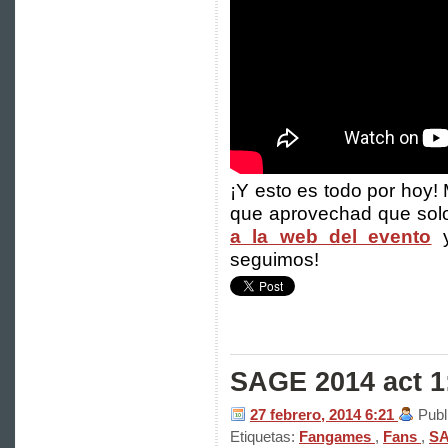
¡Y esto es todo por hoy
que aprovechad que solo
a la web del evento
y
seguimos!
SAGE 2014 act 1:
27 febrero, 2014
6:21
Publ
Etiquetas:
Fangames
,
Fans
,
S