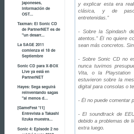
japoneses,
y explicar esta era rea
información de
clásica, y de paso
OST...
entretenidas.”
Taxman: El Sonic CD
de PartnerNET es de
- Sobre la Spindash de
"un desarr...
atentos.” Él no quiere c
La SAGE 2011
sean más concretos. Sin 
comienza el 18 de
Septiembre
- Sobre Sonic CD no es
Sonic CD para X-BOX
nunca tuvimos presupue
Live ya está en
Vita, o la Playstati
PartnerNET
estuvieron sobre la me
digital para consolas o t
Hayes: Sega seguirá
reinventando sagas
"al menos d...
- Él no puede comentar p
[GameFest '11]
Entrevista a Takashi
- El soundtrack de EEU
Iizuka muestra...
debido a problemas de l
extra luego.
Sonic 4: Episode 2 no