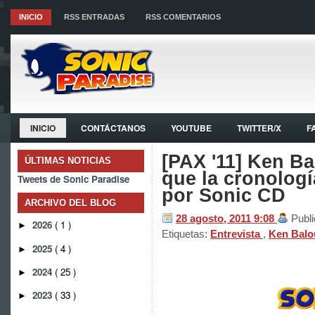
INICIO
RSS ENTRADAS
RSS COMENTARIOS
INICIO
CONTÁCTANOS
YOUTUBE
TWITTER/X
F
[PAX '11] Ken Ba
ÚLTIMAS NOTICIAS
que la cronologí
Tweets de Sonic Paradise
por Sonic CD
ARCHIVO DEL BLOG
28 agosto, 2011
9:08
Publ
2026
( 1 )
►
Etiquetas:
Entrevista
,
Ken Bal
2025
( 4 )
►
2024
( 25 )
►
2023
( 33 )
►