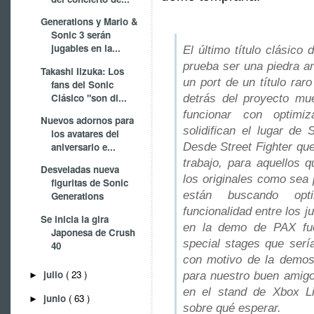
Generations y Mario &
Sonic 3 serán
jugables en la...
El último título clásico
prueba ser una piedra a
Takashi Iizuka: Los
un port de un título ra
fans del Sonic
Clásico "son di...
detrás del proyecto mu
funcionar con optimi
Nuevos adornos para
solidifican el lugar de
los avatares del
Desde Street Fighter que
aniversario e...
trabajo, para aquellos q
Desveladas nueva
los originales como sea 
figuritas de Sonic
están buscando optim
Generations
funcionalidad entre los 
Se inicia la gira
en la demo de PAX fue
Japonesa de Crush
special stages que serí
40
con motivo de la demos
julio
( 23 )
para nuestro buen amig
►
en el stand de Xbox Li
junio
( 63 )
►
sobre qué esperar.