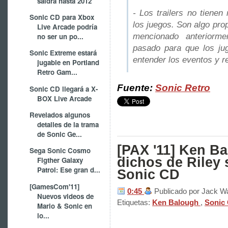
saldrá hasta 2012
- Los trailers no tienen
Sonic CD para Xbox
los juegos. Son algo pro
Live Arcade podría
mencionado anteriorm
no ser un po...
pasado para que los ju
Sonic Extreme estará
entender los eventos y r
jugable en Portland
Retro Gam...
Fuente:
Sonic Retro
Sonic CD llegará a X-
BOX Live Arcade
Revelados algunos
detalles de la trama
de Sonic Ge...
[PAX '11] Ken Ba
Sega Sonic Cosmo
dichos de Riley 
Figther Galaxy
Patrol: Ese gran d...
Sonic CD
[GamesCom'11]
0:45
Publicado por Jack W
Nuevos videos de
Etiquetas:
Ken Balough
,
Sonic
Mario & Sonic en
lo...