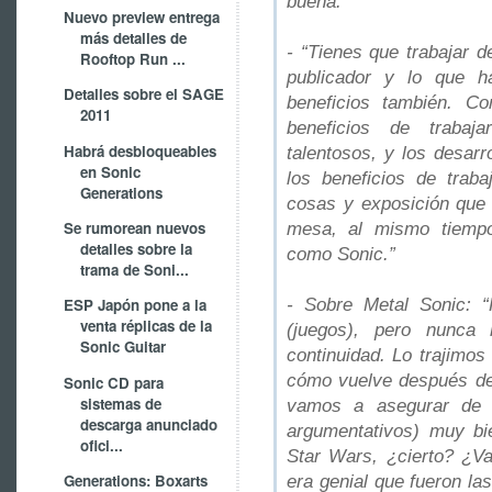
buena.”
Nuevo preview entrega
más detalles de
- “Tienes que trabajar d
Rooftop Run ...
publicador y lo que h
Detalles sobre el SAGE
beneficios también. C
2011
beneficios de trabaja
Habrá desbloqueables
talentosos, y los desarr
en Sonic
los beneficios de trab
Generations
cosas y exposición que 
Se rumorean nuevos
mesa, al mismo tiempo
detalles sobre la
como Sonic.”
trama de Soni...
- Sobre Metal Sonic: 
ESP Japón pone a la
venta réplicas de la
(juegos), pero nunca
Sonic Guitar
continuidad. Lo trajimos
cómo vuelve después de 
Sonic CD para
sistemas de
vamos a asegurar de l
descarga anunciado
argumentativos) muy b
ofici...
Star Wars, ¿cierto? ¿Va
Generations: Boxarts
era genial que fueron l