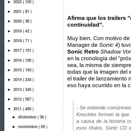
2022
( 100 )
►
2021
( 81 )
►
Afirma que los trailers 
2020
( 38 )
►
continuidad".
2019
( 42 )
►
Muy bien. Con motivo de
2018
( 71 )
►
Manager de
Sonic 4
) tu
2017
( 151 )
►
Sonic Retro
Shadow Vor
en la cronología del "pr
2016
( 195 )
►
sea, la misma de siempre
2015
( 193 )
►
todas que la imagen del 
el trailer de lanzamiento
2014
( 234 )
►
eso haya ocurrido en la c
2013
( 345 )
►
2012
( 587 )
►
- Se entiende comúnment
2011
( 485 )
▼
Knuckles forman la que 
diciembre
( 36 )
►
a causa de la historia
noviembre
( 65 )
►
esos títulos. Sonic CD e