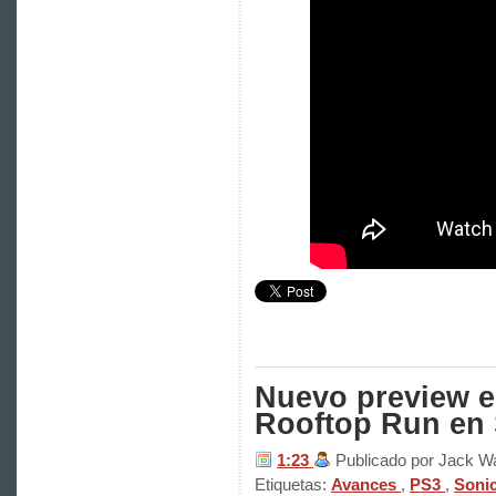
Nuevo preview e
Rooftop Run en 
1:23
Publicado por Jack W
Etiquetas:
Avances
,
PS3
,
Soni