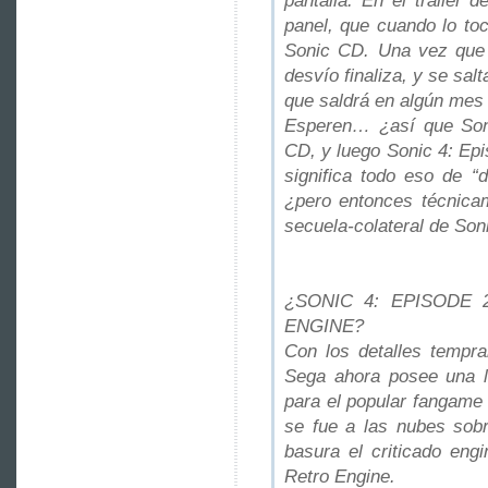
pantalla. En el trailer
panel, que cuando lo toc
Sonic CD. Una vez que 
desvío finaliza, y se sal
que saldrá en algún mes
Esperen… ¿así que Soni
CD, y luego Sonic 4: Ep
significa todo eso de 
¿pero entonces técnicam
secuela-colateral de Son
¿SONIC 4: EPISODE
ENGINE?
Con los detalles tempr
Sega ahora posee una l
para el popular fangame
se fue a las nubes sobr
basura el criticado eng
Retro Engine.