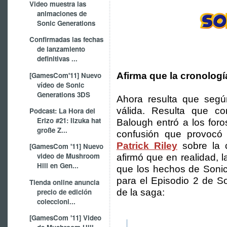
Video muestra las
animaciones de
Sonic Generations
Confirmadas las fechas
de lanzamiento
definitivas ...
[GamesCom'11] Nuevo
Afirma que la cronologí
vídeo de Sonic
Generations 3DS
Ahora resulta que segú
válida. Resulta que c
Podcast: La Hora del
Erizo #21: Iizuka hat
Balough entró a los for
große Z...
confusión que provocó
Patrick Riley
sobre la 
[GamesCom '11] Nuevo
video de Mushroom
afirmó que en realidad, l
Hill en Gen...
que los hechos de Sonic
para el Episodio 2 de So
Tienda online anuncia
precio de edición
de la saga:
coleccioni...
[GamesCom '11] Video