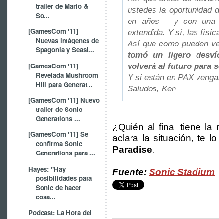
trailer de Mario &
ustedes la oportunidad 
So...
en años – y con una in
[GamesCom '11]
extendida. Y sí, las físic
Nuevas imágenes de
Así que como pueden ver
Spagonia y Seasi...
tomó un ligero desví
[GamesCom '11]
volverá al futuro para 
Revelada Mushroom
Y si están en PAX vengan
Hill para Generat...
Saludos,
Ken
[GamesCom '11] Nuevo
trailer de Sonic
Generations ...
¿Quién al final tiene la
[GamesCom '11] Se
aclara la situación, te
confirma Sonic
Paradise
.
Generations para ...
Hayes: "Hay
Fuente:
Sonic Stadium
posibilidades para
Sonic de hacer
cosa...
Podcast: La Hora del