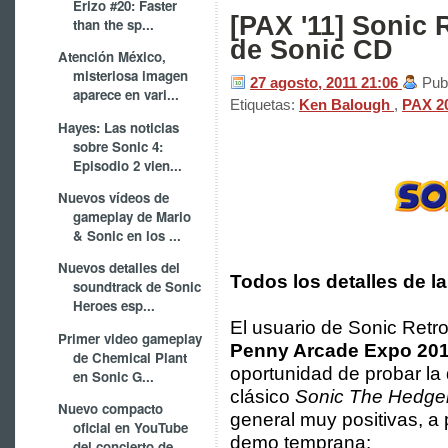
Erizo #20: Faster
[PAX '11] Sonic 
than the sp...
de Sonic CD
Atención México,
misteriosa imagen
27 agosto, 2011
21:06
Pub
aparece en vari...
Etiquetas:
Ken Balough
,
PAX 2
Hayes: Las noticias
sobre Sonic 4:
Episodio 2 vien...
Nuevos vídeos de
gameplay de Mario
& Sonic en los ...
Nuevos detalles del
Todos los detalles de l
soundtrack de Sonic
Heroes esp...
El usuario de Sonic Retr
Primer video gameplay
Penny Arcade Expo 20
de Chemical Plant
oportunidad de probar la
en Sonic G...
clásico
Sonic The Hedg
Nuevo compacto
general muy positivas, a 
oficial en YouTube
demo temprana:
del concierto de...