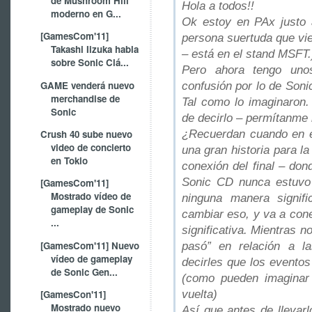
de Mushroom Hill
Hola a todos!!
moderno en G...
Ok estoy en PAx justo
[GamesCom'11]
persona suertuda que vie
Takashi Iizuka habla
– está en el stand MSFT.
sobre Sonic Clá...
Pero ahora tengo uno
GAME venderá nuevo
confusión por lo de Soni
merchandise de
Tal como lo imaginaron
Sonic
de decirlo – permítanme i
¿Recuerdan cuando en e
Crush 40 sube nuevo
video de concierto
una gran historia para l
en Tokio
conexión del final – don
Sonic CD nunca estuvo
[GamesCom'11]
Mostrado vídeo de
ninguna manera signif
gameplay de Sonic
cambiar eso, y va a con
...
significativa.
Mientras n
[GamesCom'11] Nuevo
pasó” en relación a l
vídeo de gameplay
decirles que los evento
de Sonic Gen...
(como pueden imaginar 
vuelta)
[GamesCon'11]
Mostrado nuevo
Así que antes de llevar