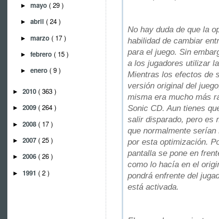
mayo
( 29 )
►
abril
( 24 )
►
No hay duda de que la o
marzo
( 17 )
►
habilidad de cambiar ent
para el juego. Sin embar
febrero
( 15 )
►
a los jugadores utilizar 
enero
( 9 )
►
Mientras los efectos de s
versión original del jueg
2010
( 363 )
►
misma era mucho más rac
2009
( 264 )
Sonic CD. Aun tienes qu
►
salir disparado, pero es
2008
( 17 )
►
que normalmente serían m
2007
( 25 )
►
por esta optimización. P
pantalla se pone en fren
2006
( 26 )
►
como lo hacía en el origin
1991
( 2 )
►
pondrá enfrente del jugad
está activada.