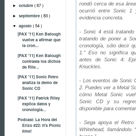
rondó cerca de esa área
octubre
( 67 )
►
ocurrió entre Sonic 1
septiembre
( 83 )
►
evidencia concreta.
agosto
( 54 )
▼
- Sonic 4 está tratando
[PAX '11] Ken Balough
tratando de poner a So
vuelve a afirmar que
la cron...
cronología, sólo decir 
1.” Eso no significa 
[PAX '11] Ken Balough
antes de Sonic 4: Ep
contrasta los dichos
Knuckles.
de Rile...
[PAX '11] Sonic Retro
- Los eventos de Sonic 
analiza la demo de
2. Puedes ver a Metal So
Sonic CD
cómo Metal Sonic vuel
[PAX '11] Patrick Riley
Sonic CD y su regres
explica datos y
disponible para comentar
cronología...
Podcast: La Hora del
- Sega apoya el Retro 
Erizo #22: It's Picnic
Whitehead, llamándolo 
time!