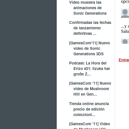
Video muestra las
animaciones de
Sonic Generations
Confirmadas las fechas
de lanzamiento
definitivas ...
[GamesCom'11] Nuevo
vídeo de Sonic
Generations 3DS
Entra
Podcast: La Hora del
Erizo #21: Iizuka hat
große Z...
[GamesCom '11] Nuevo
video de Mushroom
Hill en Gen...
Tienda online anuncia
precio de edición
coleccioni...
[GamesCom '11] Video