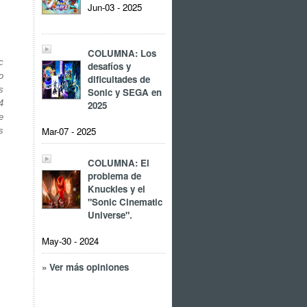
Jun-03 - 2025
COLUMNA: Los
c
desafíos y
o
dificultades de
s
Sonic y SEGA en
2025
4
e
Mar-07 - 2025
s
COLUMNA: El
problema de
Knuckles y el
"Sonic Cinematic
Universe".
May-30 - 2024
» Ver más opiniones