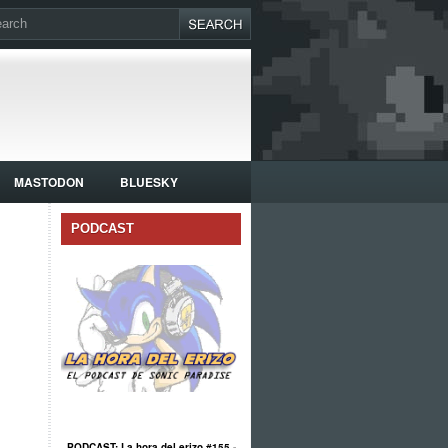
MASTODON
BLUESKY
PODCAST
PODCAST: La hora del erizo #155 -