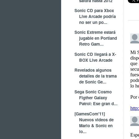
saldrá hasta 2012
Sonic CD para Xbox
Live Arcade podría
no ser un po...
Sonic Extreme estará
jugable en Portland
Retro Gam...
Sonic CD llegará a X-
BOX Live Arcade
Revelados algunos
detalles de la trama
de Sonic Ge...
Sega Sonic Cosmo
Figther Galaxy
Patrol: Ese gran d...
[GamesCom'11]
Nuevos videos de
Mario & Sonic en
lo...