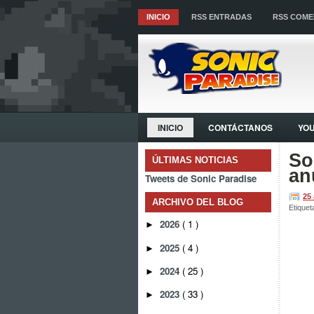
INICIO
RSS ENTRADAS
RSS COME
INICIO
CONTÁCTANOS
YO
So
ÚLTIMAS NOTICIAS
an
Tweets de Sonic Paradise
25
ARCHIVO DEL BLOG
Etiquet
2026
( 1 )
►
2025
( 4 )
►
2024
( 25 )
►
2023
( 33 )
►