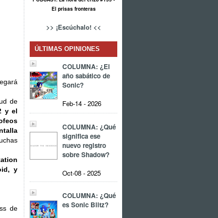
El prisas fronteras
>> ¡Escúchalo! <<
ÚLTIMAS OPINIONES
COLUMNA: ¿El
año sabático de
legará
Sonic?
tud de
Feb-14 - 2026
2 y el
ofeos
COLUMNA: ¿Qué
ntalla
significa ese
uchas
nuevo registro
sobre Shadow?
ation
id, y
Oct-08 - 2025
COLUMNA: ¿Qué
es Sonic Blitz?
ess de