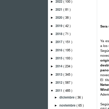
2022
( 100 )
►
2021
( 81 )
►
2020
( 38 )
►
2019
( 42 )
►
Sera 
2018
( 71 )
►
Ya es
2017
( 151 )
►
a los
2016
( 195 )
►
Según
noved
2015
( 193 )
►
orig
desb
2014
( 234 )
►
pano
2013
( 345 )
►
noved
El tí
2012
( 587 )
►
Netw
Wind
2011
( 485 )
▼
Ademá
diciembre
( 36 )
►
Segú
noviembre
( 65 )
►