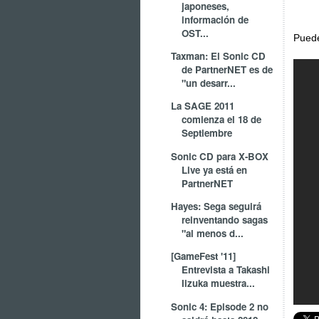
japoneses,
información de
OST...
Puede
Taxman: El Sonic CD
de PartnerNET es de
"un desarr...
La SAGE 2011
comienza el 18 de
Septiembre
Sonic CD para X-BOX
Live ya está en
PartnerNET
Hayes: Sega seguirá
reinventando sagas
"al menos d...
[GameFest '11]
Entrevista a Takashi
Iizuka muestra...
Sonic 4: Episode 2 no