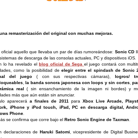
una remasterización del original con muchas mejoras.
 oficial aquello que llevaba un par de días rumoreándose:
Sonic CD
l
 sistemas de descarga de las consolas actuales, PC y dispositivos iOS.
 lo ha revelado el
blog oficial de Sega
el juego contará con multi
ades, como la posibilidad de
elegir entre el spindash de Sonic 
inal del juego
( con sus respectivas cámaras),
logros/ tr
loqueables
,
la banda sonora japonesa con loops y sin cortes
,
pa
rámica real
( sin ensanchamiento de la imagen ni bordes) y m
ades más que aún están sin anunciar.
tulo aparecerá
a finales de 2011
para
Xbox Live Arcade, Playst
ork, iPhone y iPod touch, iPad, PC en descarga digital, Andro
ows Phone
.
s se confirma que corre bajo el
Retro Sonic Engine de Taxman
.
n declaraciones de
Haruki Satomi
, vicepresidente de Digital Busin