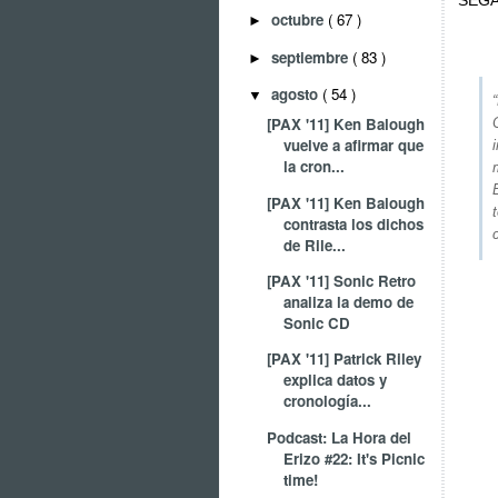
SEGA
octubre
( 67 )
►
septiembre
( 83 )
►
agosto
( 54 )
▼
[PAX '11] Ken Balough
vuelve a afirmar que
la cron...
[PAX '11] Ken Balough
contrasta los dichos
de Rile...
[PAX '11] Sonic Retro
analiza la demo de
Sonic CD
[PAX '11] Patrick Riley
explica datos y
cronología...
Podcast: La Hora del
Erizo #22: It's Picnic
time!