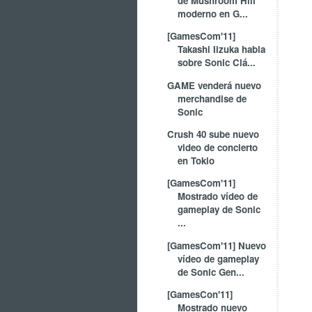
de Mushroom Hill
moderno en G...
[GamesCom'11]
Takashi Iizuka habla
sobre Sonic Clá...
GAME venderá nuevo
merchandise de
Sonic
Crush 40 sube nuevo
video de concierto
en Tokio
[GamesCom'11]
Mostrado vídeo de
gameplay de Sonic
...
[GamesCom'11] Nuevo
vídeo de gameplay
de Sonic Gen...
[GamesCon'11]
Mostrado nuevo