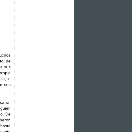
tuchos
rto de
ía sus
propia
jo, lo
de sus
rcaron
lguien
to. De
baron
 hasta
miento