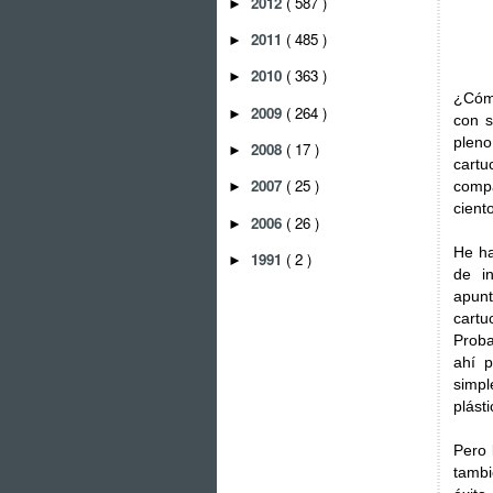
2012
( 587 )
►
2011
( 485 )
►
2010
( 363 )
►
¿Cómo
2009
( 264 )
►
con s
pleno
2008
( 17 )
►
cartu
2007
( 25 )
comp
►
cient
2006
( 26 )
►
He ha
1991
( 2 )
►
de in
apunt
cartu
Proba
ahí p
simpl
plást
Pero 
tambi