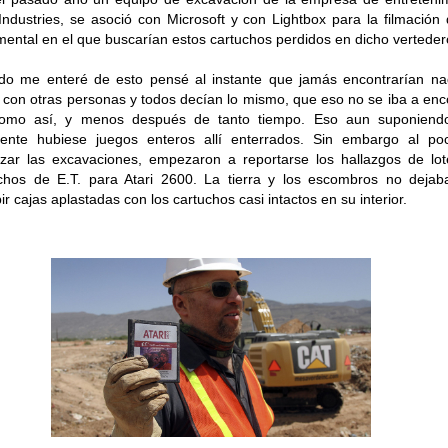
Industries, se asoció con Microsoft y con Lightbox para la filmación
ental en el que buscarían estos cartuchos perdidos en dicho verteder
o me enteré de esto pensé al instante que jamás encontrarían na
 con otras personas y todos decían lo mismo, que eso no se iba a enc
como así, y menos después de tanto tiempo. Eso aun suponiend
mente hubiese juegos enteros allí enterrados. Sin embargo al po
ar las excavaciones, empezaron a reportarse los hallazgos de lo
chos de E.T. para Atari 2600. La tierra y los escombros no deja
ir cajas aplastadas con los cartuchos casi intactos en su interior.