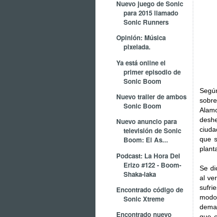
Nuevo juego de Sonic
para 2015 llamado
Sonic Runners
Opinión: Música
pixelada.
Ya está online el
primer episodio de
Sonic Boom
Según
Nuevo trailer de ambos
sobre
Sonic Boom
Alamo
deshe
Nuevo anuncio para
ciuda
televisión de Sonic
que s
Boom: El As...
plant
Podcast: La Hora Del
Erizo #122 - Boom-
Se di
Shaka-laka
al ve
sufri
Encontrado código de
modo
Sonic Xtreme
demas
Encontrado nuevo
que e