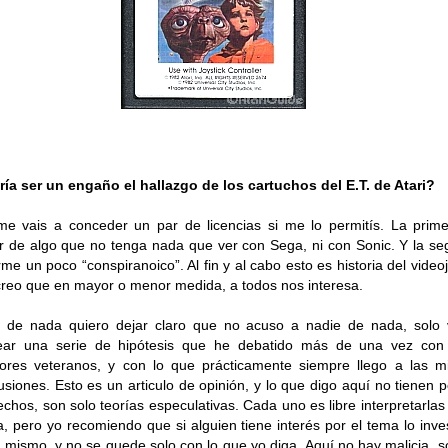
ía ser un engaño el hallazgo de los cartuchos del E.T. de Atari?
e vais a conceder un par de licencias si me lo permitís. La prim
r de algo que no tenga nada que ver con Sega, ni con Sonic. Y la s
me un poco “conspiranoico”. Al fin y al cabo esto es historia del video
creo que en mayor o menor medida, a todos nos interesa.
 de nada quiero dejar claro que no acuso a nadie de nada, solo
tear una serie de hipótesis que he debatido más de una vez con 
ores veteranos, y con lo que prácticamente siempre llego a las 
usiones. Esto es un articulo de opinión, y lo que digo aquí no tienen 
echos, son solo teorías especulativas. Cada uno es libre interpretarla
a, pero yo recomiendo que si alguien tiene interés por el tema lo inve
í mismo, y no se quede solo con lo que yo diga. Aquí no hay malicia, s