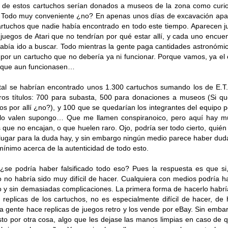
 de estos cartuchos serían donados a museos de la zona como curi
. Todo muy conveniente ¿no? En apenas unos días de excavación ap
artuchos que nadie había encontrado en todo este tiempo. Aparecen j
 juegos de Atari que no tendrían por qué estar allí, y cada uno encuen
abía ido a buscar. Todo mientras la gente paga cantidades astronómi
por un cartucho que no debería ya ni funcionar. Porque vamos, ya el
 que aun funcionasen…
tal se habrían encontrado unos 1.300 cartuchos sumando los de E.T.
ros títulos: 700 para subasta, 500 para donaciones a museos (Si q
s por allí ¿no?), y 100 que se quedarían los integrantes del equipo 
 lo valen supongo… Que me llamen conspiranoico, pero aquí hay 
 que no encajan, o que huelen raro. Ojo, podría ser todo cierto, quién
lugar para la duda hay, y sin embargo ningún medio parece haber dud
ínimo acerca de la autenticidad de todo esto.
¿se podría haber falsificado todo eso? Pues la respuesta es que si
 no habría sido muy difícil de hacer. Cualquiera con medios podría h
 y sin demasiadas complicaciones. La primera forma de hacerlo habrí
 replicas de los cartuchos, no es especialmente difícil de hacer, de
 gente hace replicas de juegos retro y los vende por eBay. Sin emba
to por otra cosa, algo que les dejase las manos limpias en caso de 