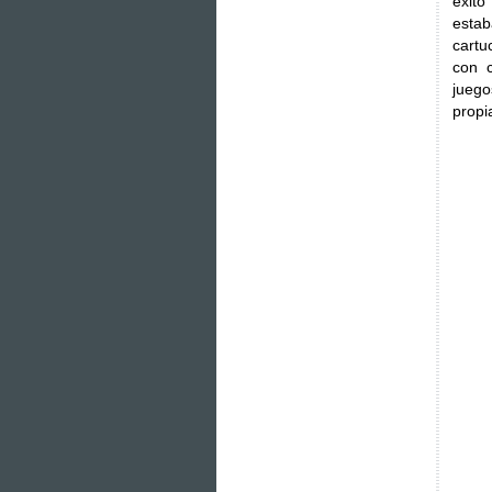
éxit
esta
cartu
con c
juego
propi