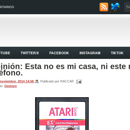
NTARIOS
UTUBE
TWITTER/X
FACEBOOK
INSTAGRAM
TIKTOK
inión: Esta no es mi casa, ni este 
léfono.
 noviembre, 2014
14:58
Publicado por RACCAR
as:
Opinion