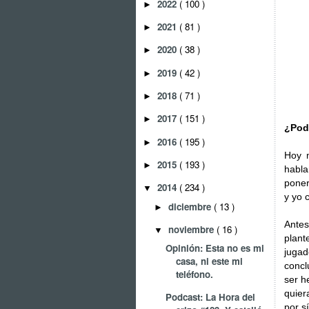
2022
( 100 )
►
2021
( 81 )
►
2020
( 38 )
►
2019
( 42 )
►
2018
( 71 )
►
2017
( 151 )
►
¿Podr
2016
( 195 )
►
Hoy m
2015
( 193 )
►
habla
poner
2014
( 234 )
▼
y yo 
diciembre
( 13 )
►
Antes
noviembre
( 16 )
▼
plan
Opinión: Esta no es mi
jugad
casa, ni este mi
concl
teléfono.
ser h
quier
Podcast: La Hora del
por s