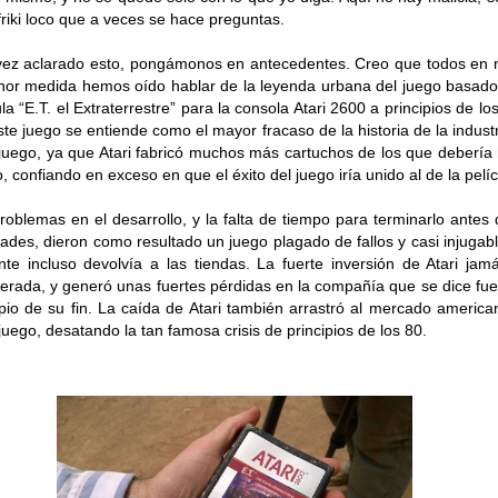
 friki loco que a veces se hace preguntas.
ez aclarado esto, pongámonos en antecedentes. Creo que todos en
or medida hemos oído hablar de la leyenda urbana del juego basado
ula “E.T. el Extraterrestre” para la consola Atari
2600 a
principios de lo
ste juego se entiende como el mayor fracaso de la historia de la industr
juego, ya que Atari fabricó muchos más cartuchos de los que debería
, confiando en exceso en que el éxito del juego iría unido al de la pelíc
roblemas en el desarrollo, y la falta de tiempo para terminarlo antes 
ades, dieron como resultado un juego plagado de fallos y casi injugab
nte incluso devolvía a las tiendas. La fuerte inversión de Atari jam
erada, y generó unas fuertes pérdidas en la compañía que se dice fue
ipio de su fin. La caída de Atari también arrastró al mercado america
juego, desatando la tan famosa crisis de principios de los 80.