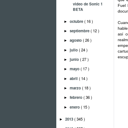
video de Sonic 1
Fuel 
BETA
docum
octubre
( 16 )
►
Cuand
hable
septiembre
( 12 )
►
así 
real
agosto
( 26 )
►
empez
julio
( 24 )
►
cartu
escup
junio
( 27 )
►
mayo
( 17 )
►
abril
( 14 )
►
marzo
( 18 )
►
febrero
( 36 )
►
enero
( 15 )
►
2013
( 345 )
►