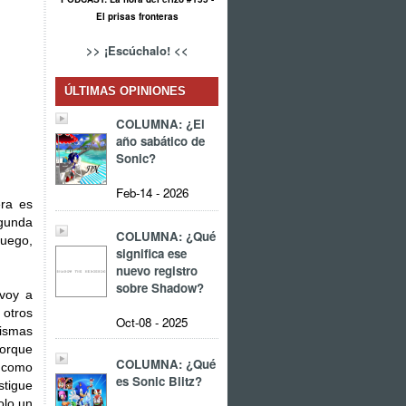
El prisas fronteras
>> ¡Escúchalo! <<
ÚLTIMAS OPINIONES
COLUMNA: ¿El
año sabático de
Sonic?
Feb-14 - 2026
era es
egunda
COLUMNA: ¿Qué
juego,
significa ese
nuevo registro
sobre Shadow?
 voy a
otros
Oct-08 - 2025
mismas
porque
COLUMNA: ¿Qué
s como
es Sonic Blitz?
stigue
olo un