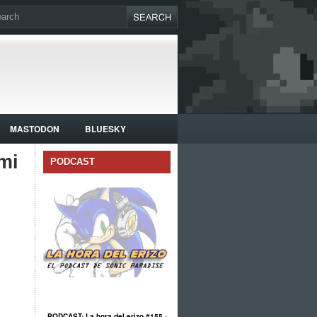
MASTODON
BLUESKY
mi
PODCAST
PODCAST: La hora del erizo #155 -