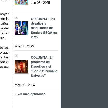
Jun-03 - 2025
 mayor
COLUMNA: Los
 en la
desafíos y
s años
dificultades de
ia del
Sonic y SEGA en
 haber
2025
ula.
Mar-07 - 2025
de las
le que
COLUMNA: El
ás fue
problema de
ron el
Knuckles y el
no del
"Sonic Cinematic
Universe".
May-30 - 2024
» Ver más opiniones