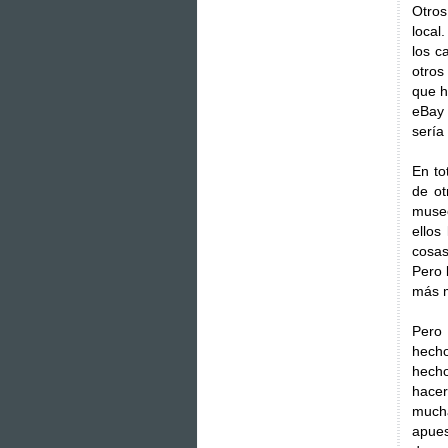
Otros
local
los c
otros
que h
eBay 
sería
En to
de ot
museo
ellos
cosas
Pero 
más m
Pero 
hecho
hecho
hacer
mucha
apues