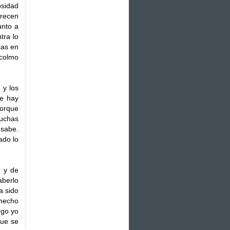
osidad
arecen
unto a
tra lo
cas en
 colmo
 y los
ue hay
porque
muchas
 sabe.
ado lo
, y de
aberlo
a sido
 hecho
rgo yo
que se