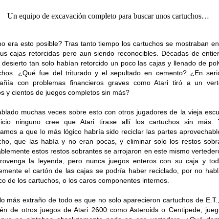
Un equipo de excavación completo para buscar unos cartuchos…
 era esto posible? Tras tanto tiempo los cartuchos se mostraban en
us cajas retorcidas pero aun siendo reconocibles. Décadas de entie
 desierto tan solo habían retorcido un poco las cajas y llenado de pol
chos. ¿Qué fue del triturado y el sepultado en cemento? ¿En ser
añía con problemas financieros graves como Atari tiró a un vert
os y cientos de juegos completos sin más?
blado muchas veces sobre esto con otros jugadores de la vieja escu
icio ninguno cree que Atari tirase allí los cartuchos sin más.
amos a que lo más lógico habría sido reciclar las partes aprovechabl
cho, que las había y no eran pocas, y eliminar solo los restos sobr
blemente estos restos sobrantes se arrojaron en este mismo verteder
rovenga la leyenda, pero nunca juegos enteros con su caja y to
emente el cartón de las cajas se podría haber reciclado, por no habl
ico de los cartuchos, o los caros componentes internos.
lo más extraño de todo es que no solo aparecieron cartuchos de E.T.,
én de otros juegos de Atari 2600 como Asteroids o Centipede, jue