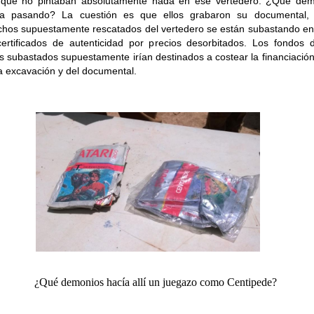
o que no pintaban absolutamente nada en ese vertedero. ¿Qué dem
ba pasando? La cuestión es que ellos grabaron su documental, 
chos supuestamente rescatados del vertedero se están subastando e
ertificados de autenticidad por precios desorbitados. Los fondos 
s subastados supuestamente irían destinados a costear la financiación
a excavación y del documental.
¿Qué demonios hacía allí un juegazo como Centipede?