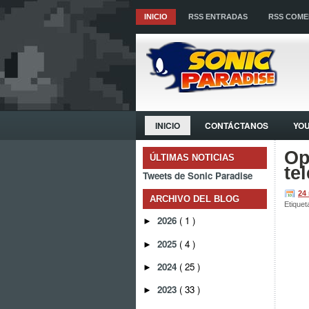
INICIO
RSS ENTRADAS
RSS COME
INICIO
CONTÁCTANOS
YO
Op
ÚLTIMAS NOTICIAS
te
Tweets de Sonic Paradise
24
ARCHIVO DEL BLOG
Etiquet
2026
( 1 )
►
2025
( 4 )
►
2024
( 25 )
►
2023
( 33 )
►