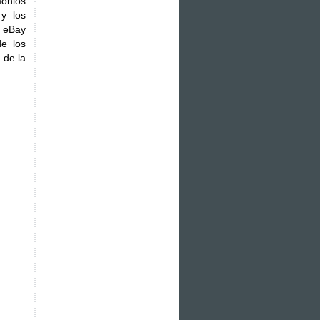
onios
y los
n eBay
de los
 de la