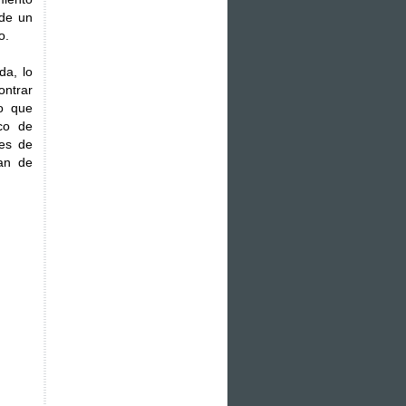
 de un
o.
da, lo
ontrar
o que
co de
tes de
ban de