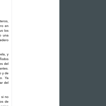
teros,
rro en
vo los
io una
edero
ela, y
 Todos
es del
antes.
o y de
do. Ya
ar del
 si no
gos de