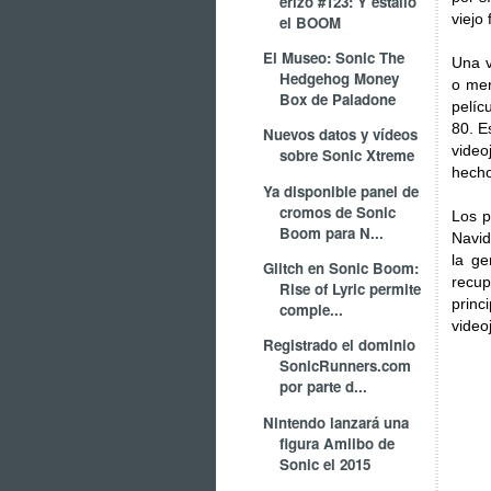
erizo #123: Y estalló
viejo
el BOOM
El Museo: Sonic The
Una v
Hedgehog Money
o men
Box de Paladone
pelíc
80. E
Nuevos datos y vídeos
video
sobre Sonic Xtreme
hecho
Ya disponible panel de
cromos de Sonic
Los p
Boom para N...
Navid
la ge
Glitch en Sonic Boom:
recup
Rise of Lyric permite
princ
comple...
video
Registrado el dominio
SonicRunners.com
por parte d...
Nintendo lanzará una
figura Amiibo de
Sonic el 2015