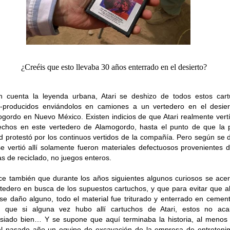
¿Creéis que esto llevaba 30 años enterrado en el desierto?
 cuenta la leyenda urbana, Atari se deshizo de todos estos car
-producidos enviándolos en camiones a un vertedero en el desie
gordo en Nuevo México. Existen indicios de que Atari realmente vert
chos en este vertedero de Alamogordo, hasta el punto de que la 
d protestó por los continuos vertidos de la compañía. Pero según se di
e vertió allí solamente fueron materiales defectuosos provenientes 
as de reciclado, no juegos enteros.
ce también que durante los años siguientes algunos curiosos se ace
rtedero en busca de los supuestos cartuchos, y que para evitar que a
ese daño alguno, todo el material fue triturado y enterrado en cemen
 que si alguna vez hubo allí cartuchos de Atari, estos no aca
iado bien… Y se supone que aquí terminaba la historia, al menos
l pasado año un equipo de excavación de la empresa de entreteni