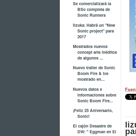
Se comercializará la
BSo completa de
Sonic Runners
Iizuka: Habrá un "New
Sonic project" para
2017
Mostrados nuevos
concept arts inéditos
de algunos ...
Nuevo trailer de Sonic
Boom Fire & Ice
mostrado en...
Nuevos datos e
Fuen
informaciones sobre
Sonic Boom Fire...
¡Feliz 25 Aniversario,
Sonic!
Ii
El cajón Desastre de
pa
DW: " Eggman en El