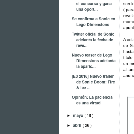
el concurso y gana
son l
una oport...
( par
reve
Se confirma a Sonic en
momen
Lego Dimensions
apunt
Twitter oficial de Sonic
adelanta la fecha de
A est
reve...
de So
hasta
Nuevo teaser de Lego
títul
Dimensions adelanta
un me
la aparic...
al an
anunci
[E3 2016] Nuevo trailer
de Sonic Boom: Fire
& Ice ...
Opinión: La paciencia
es una virtud
mayo
( 18 )
►
abril
( 26 )
►