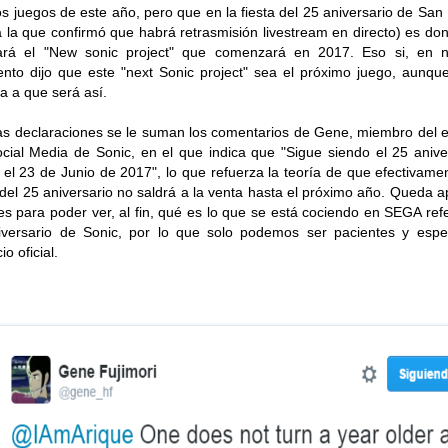
os juegos de este año, pero que en la fiesta del 25 aniversario de San
a la que confirmó que habrá retrasmisión livestream en directo) es do
lará el "New sonic project" que comenzará en 2017. Eso si, en n
to dijo que este "next Sonic project" sea el próximo juego, aunqu
a a que será así.
as declaraciones se le suman los comentarios de Gene, miembro del 
cial Media de Sonic, en el que indica que "Sigue siendo el 25 anive
 el 23 de Junio de 2017", lo que refuerza la teoría de que efectivamen
o del 25 aniversario no saldrá a la venta hasta el próximo año. Queda 
s para poder ver, al fin, qué es lo que se está cociendo en SEGA ref
iversario de Sonic, por lo que solo podemos ser pacientes y espe
o oficial.