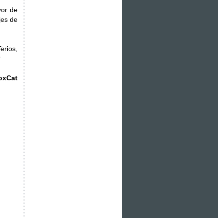
yor de
jes de
erios,
?
oxCat