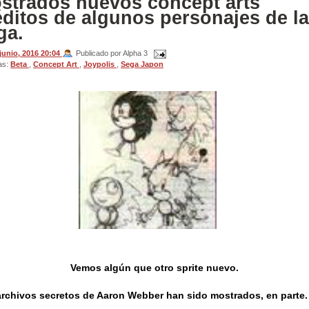
strados nuevos concept arts
éditos de algunos personajes de la
ga.
 junio, 2016
20:04
Publicado por Alpha 3
as:
Beta
,
Concept Art
,
Joypolis
,
Sega Japon
Vemos algún que otro sprite nuevo.
rchivos secretos de Aaron Webber han sido mostrados, en parte.