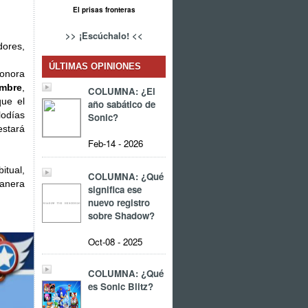
El prisas fronteras
>> ¡Escúchalo! <<
dores,
ÚLTIMAS OPINIONES
sonora
embre
,
COLUMNA: ¿El
que el
año sabático de
odías
Sonic?
estará
Feb-14 - 2026
itual,
COLUMNA: ¿Qué
manera
significa ese
nuevo registro
sobre Shadow?
Oct-08 - 2025
COLUMNA: ¿Qué
es Sonic Blitz?