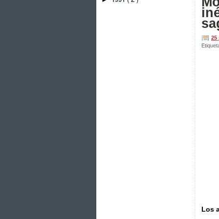
Mo
in
sa
25
Etiquet
Los a