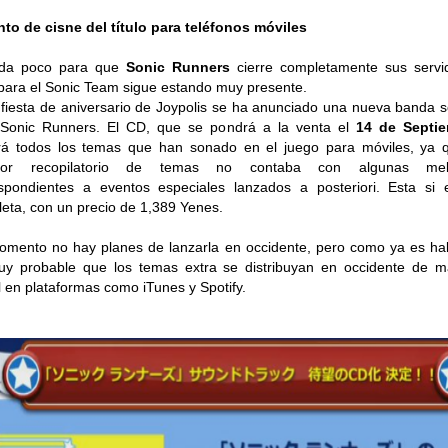
nto de cisne del título para teléfonos móviles
a poco para que
Sonic Runners
cierre completamente sus servi
para el Sonic Team sigue estando muy presente.
 fiesta de aniversario de Joypolis se ha anunciado una nueva banda 
 Sonic Runners. El CD, que se pondrá a la venta el
14 de Septi
irá todos los temas que han sonado en el juego para móviles, ya 
rior recopilatorio de temas no contaba con algunas mel
spondientes a eventos especiales lanzados a posteriori. Esta si 
eta, con un precio de 1,389 Yenes.
mento no hay planes de lanzarla en occidente, pero como ya es hab
y probable que los temas extra se distribuyan en occidente de 
al en plataformas como iTunes y Spotify.