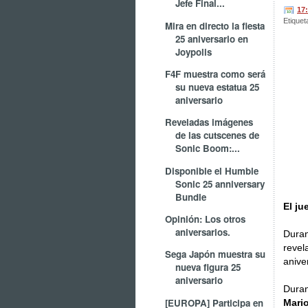
Jefe Final...
17
Etiquet
Mira en directo la fiesta
25 aniversario en
Joypolis
F4F muestra como será
su nueva estatua 25
aniversario
Reveladas imágenes
de las cutscenes de
Sonic Boom:...
Disponible el Humble
Sonic 25 anniversary
Bundle
El ju
Opinión: Los otros
aniversarios.
Duran
revel
Sega Japón muestra su
anive
nueva figura 25
aniversario
Dura
[EUROPA] Participa en
Mario