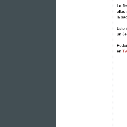
La fi
ellas
la sa
Esto 
un Je
Podéi
en
Tw