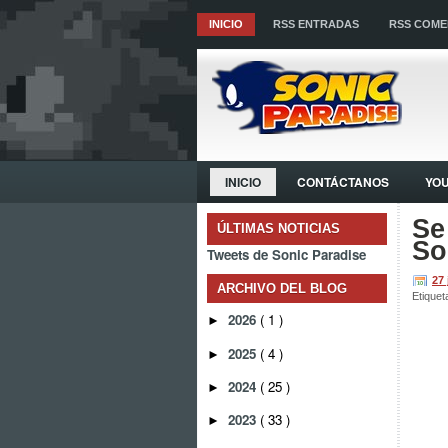
INICIO
RSS ENTRADAS
RSS COME
INICIO
CONTÁCTANOS
YO
Se
ÚLTIMAS NOTICIAS
So
Tweets de Sonic Paradise
27
ARCHIVO DEL BLOG
Etiquet
2026
( 1 )
►
2025
( 4 )
►
2024
( 25 )
►
2023
( 33 )
►