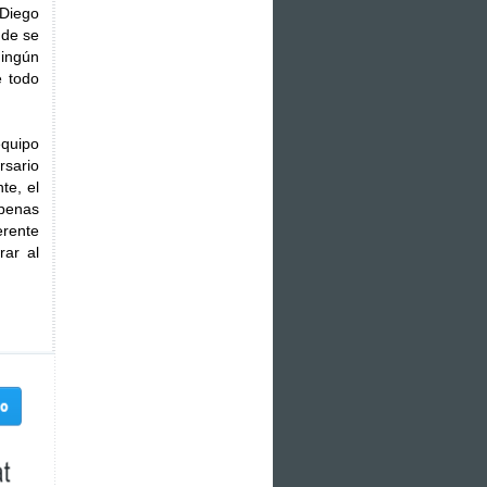
 Diego
nde se
ingún
e todo
equipo
rsario
te, el
apenas
erente
rar al