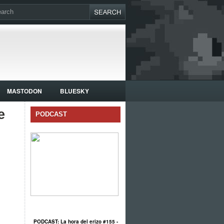
MASTODON
BLUESKY
e
PODCAST
PODCAST: La hora del erizo #155 -