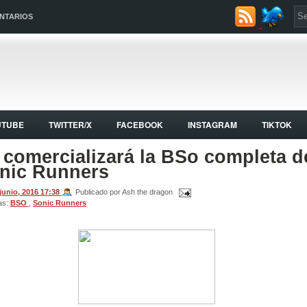
NTARIOS
UTUBE
TWITTER/X
FACEBOOK
INSTAGRAM
TIKTOK
 comercializará la BSo completa d
nic Runners
 junio, 2016
17:38
Publicado por Ash the dragon
as:
BSO
,
Sonic Runners