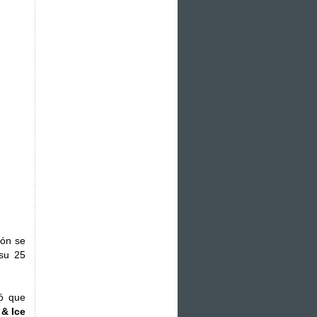
pón se
 su 25
mó que
& Ice