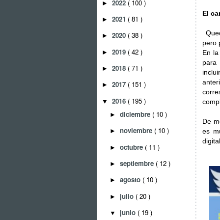
2022
( 100 )
►
El ca
2021
( 81 )
►
Qued
2020
( 38 )
►
pero 
2019
( 42 )
►
En la
para
2018
( 71 )
►
inclu
ante
2017
( 151 )
►
corre
2016
( 195 )
▼
compl
diciembre
( 10 )
►
De mo
noviembre
( 10 )
es mu
►
digit
octubre
( 11 )
►
septiembre
( 12 )
►
agosto
( 10 )
►
julio
( 20 )
►
junio
( 19 )
▼