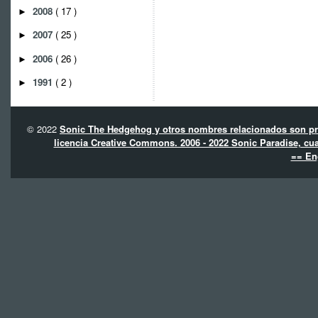
2008
( 17 )
►
2007
( 25 )
►
2006
( 26 )
►
1991
( 2 )
►
© 2022
Sonic The Hedgehog y otros nombres relacionados son pro
licencia Creative Commons. 2006 - 2022 Sonic Paradise, cua
== En