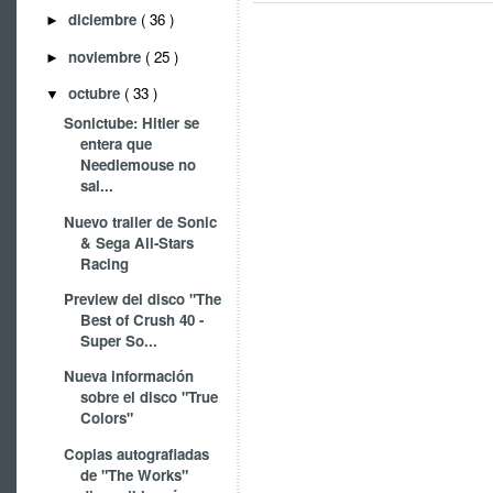
diciembre
( 36 )
►
noviembre
( 25 )
►
octubre
( 33 )
▼
Sonictube: Hitler se
entera que
Needlemouse no
sal...
Nuevo trailer de Sonic
& Sega All-Stars
Racing
Preview del disco "The
Best of Crush 40 -
Super So...
Nueva información
sobre el disco "True
Colors"
Copias autografiadas
de "The Works"