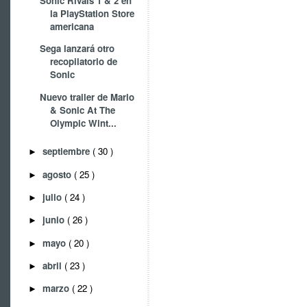
Sonic Rivals 1 & 2 en
la PlayStation Store
americana
Sega lanzará otro
recopilatorio de
Sonic
Nuevo trailer de Mario
& Sonic At The
Olympic Wint...
septiembre
( 30 )
►
agosto
( 25 )
►
julio
( 24 )
►
junio
( 26 )
►
mayo
( 20 )
►
abril
( 23 )
►
marzo
( 22 )
►