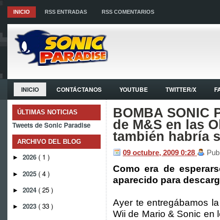
INICIO
RSS ENTRADAS
RSS COMENTARIOS
INICIO
CONTÁCTANOS
YOUTUBE
TWITTER/X
F
BOMBA SONIC P
ÚLTIMAS NOTICIAS
de M&S en las O
Tweets de Sonic Paradise
también habría s
ARCHIVO DEL BLOG
09 octubre, 2009
0:28
Pub
2026
( 1 )
►
Como era de esperars
2025
( 4 )
►
aparecido para descarg
2024
( 25 )
►
Ayer te entregábamos la 
2023
( 33 )
►
Wii de Mario & Sonic en 