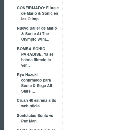
CONFIRMADO: Filtraje
de Mario & Sonic en
las Olimp...
Nuevo trailer de Mario
& Sonic At The
Olympic Wint...
BOMBA SONIC
PARADISE: Ya se
habría filtrado la
ver...
Ryo Hazuki
confirmado para
Sonic & Sega All-
Stars ...
Crush 40 estrena sitio
web oficial
Sonictube: Sonic vs
Pac Man