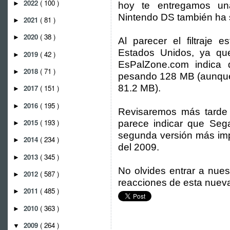
2022
( 100 )
►
hoy te entregamos un
Nintendo DS también ha si
2021
( 81 )
►
2020
( 38 )
►
Al parecer el filtraje 
Estados Unidos, ya que
2019
( 42 )
►
EsPalZone.com indica 
2018
( 71 )
►
pesando 128 MB (aunque 
81.2 MB).
2017
( 151 )
►
2016
( 195 )
►
Revisaremos más tarde 
2015
( 193 )
parece indicar que Sega 
►
segunda versión más imp
2014
( 234 )
►
del 2009.
2013
( 345 )
►
No olvides entrar a nues
2012
( 587 )
►
reacciones de esta nueva
2011
( 485 )
►
2010
( 363 )
►
2009
( 264 )
▼