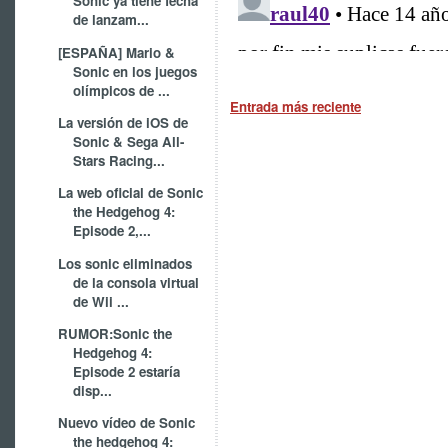
Sonic ya tiene fecha
de lanzam...
[ESPAÑA] Mario &
Sonic en los juegos
olímpicos de ...
Entrada más reciente
La versión de iOS de
Sonic & Sega All-
Stars Racing...
La web oficial de Sonic
the Hedgehog 4:
Episode 2,...
Los sonic eliminados
de la consola virtual
de Wii ...
RUMOR:Sonic the
Hedgehog 4:
Episode 2 estaría
disp...
Nuevo vídeo de Sonic
the hedgehog 4: