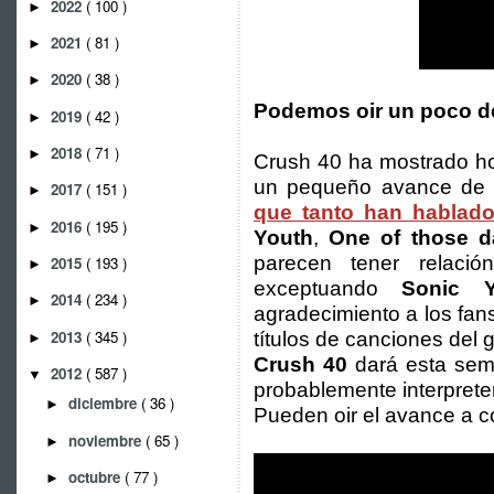
2022
( 100 )
►
2021
( 81 )
►
2020
( 38 )
►
Podemos oir un poco d
2019
( 42 )
►
2018
( 71 )
►
Crush 40 ha mostrado 
un pequeño avance de 
2017
( 151 )
►
que tanto han hablado
2016
( 195 )
►
Youth
,
One of those d
parecen tener relaci
2015
( 193 )
►
exceptuando
Sonic Y
2014
( 234 )
►
agradecimiento a los fan
2013
( 345 )
títulos de canciones del 
►
Crush 40
dará esta sem
2012
( 587 )
▼
probablemente interpret
diciembre
( 36 )
►
Pueden oir el avance a c
noviembre
( 65 )
►
octubre
( 77 )
►