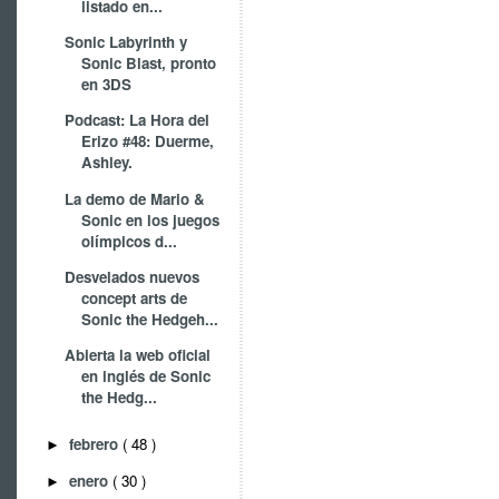
listado en...
Sonic Labyrinth y
Sonic Blast, pronto
en 3DS
Podcast: La Hora del
Erizo #48: Duerme,
Ashley.
La demo de Mario &
Sonic en los juegos
olímpicos d...
Desvelados nuevos
concept arts de
Sonic the Hedgeh...
Abierta la web oficial
en inglés de Sonic
the Hedg...
febrero
( 48 )
►
enero
( 30 )
►