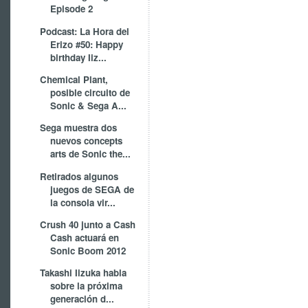
Episode 2
Podcast: La Hora del
Erizo #50: Happy
birthday Iiz...
Chemical Plant,
posible circuito de
Sonic & Sega A...
Sega muestra dos
nuevos concepts
arts de Sonic the...
Retirados algunos
juegos de SEGA de
la consola vir...
Crush 40 junto a Cash
Cash actuará en
Sonic Boom 2012
Takashi Iizuka habla
sobre la próxima
generación d...