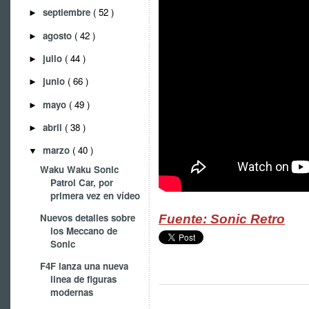
septiembre
( 52 )
►
agosto
( 42 )
►
julio
( 44 )
►
junio
( 66 )
►
mayo
( 49 )
►
abril
( 38 )
►
marzo
( 40 )
▼
Waku Waku Sonic
Patrol Car, por
primera vez en vídeo
Nuevos detalles sobre
Fuente: Sonic Retro
los Meccano de
Sonic
F4F lanza una nueva
linea de figuras
modernas