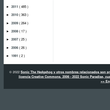
2011
( 485 )
►
2010
( 363 )
►
2009
( 264 )
►
2008
( 17 )
►
2007
( 25 )
►
2006
( 26 )
►
1991
( 2 )
►
© 2022
Sonic The Hedgehog y otros nombres relacionados son pro
licencia Creative Commons. 2006 - 2022 Sonic Paradise, cua
== En