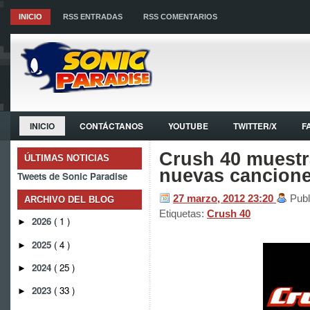
INICIO
RSS ENTRADAS
RSS COMENTARIOS
INICIO
CONTÁCTANOS
YOUTUBE
TWITTER/X
F
Crush 40 muestr
ÚLTIMAS NOTICIAS
nuevas cancion
Tweets de Sonic Paradise
27 marzo, 2012
23:20
Publ
ARCHIVO DEL BLOG
Etiquetas:
Crush 40
2026
( 1 )
►
2025
( 4 )
►
2024
( 25 )
►
2023
( 33 )
►