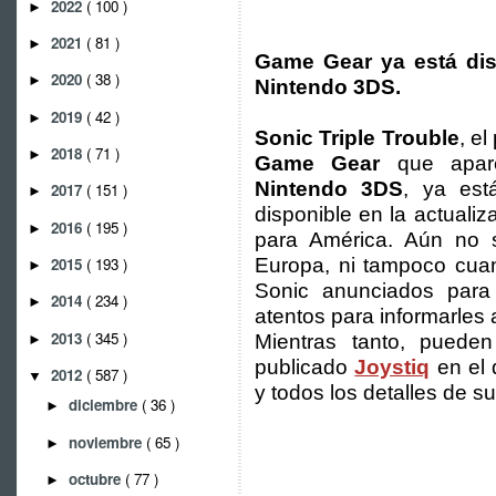
2022
( 100 )
►
2021
( 81 )
►
Game Gear ya está disp
2020
( 38 )
►
Nintendo 3DS.
2019
( 42 )
►
Sonic Triple Trouble
, el
2018
( 71 )
►
Game Gear
que apar
Nintendo 3DS
, ya est
2017
( 151 )
►
disponible en la actuali
2016
( 195 )
►
para América. Aún no 
2015
( 193 )
Europa, ni tampoco cuan
►
Sonic anunciados par
2014
( 234 )
►
atentos para informarles 
2013
( 345 )
Mientras tanto, puede
►
publicado
Joystiq
en el 
2012
( 587 )
▼
y todos los detalles de s
diciembre
( 36 )
►
noviembre
( 65 )
►
octubre
( 77 )
►