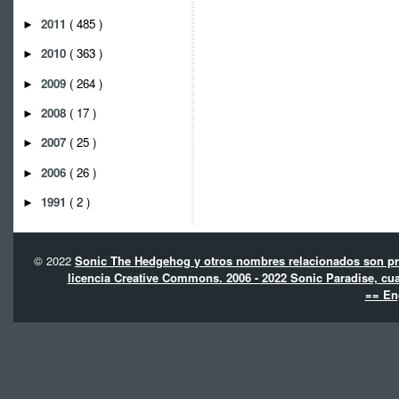
2011
( 485 )
►
2010
( 363 )
►
2009
( 264 )
►
2008
( 17 )
►
2007
( 25 )
►
2006
( 26 )
►
1991
( 2 )
►
© 2022
Sonic The Hedgehog y otros nombres relacionados son pro
licencia Creative Commons. 2006 - 2022 Sonic Paradise, cua
== En