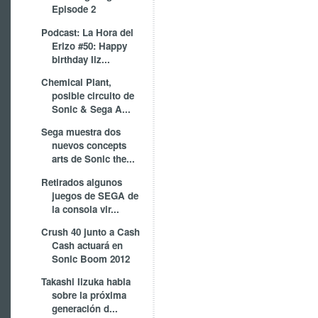
Episode 2
Podcast: La Hora del
Erizo #50: Happy
birthday Iiz...
Chemical Plant,
posible circuito de
Sonic & Sega A...
Sega muestra dos
nuevos concepts
arts de Sonic the...
Retirados algunos
juegos de SEGA de
la consola vir...
Crush 40 junto a Cash
Cash actuará en
Sonic Boom 2012
Takashi Iizuka habla
sobre la próxima
generación d...