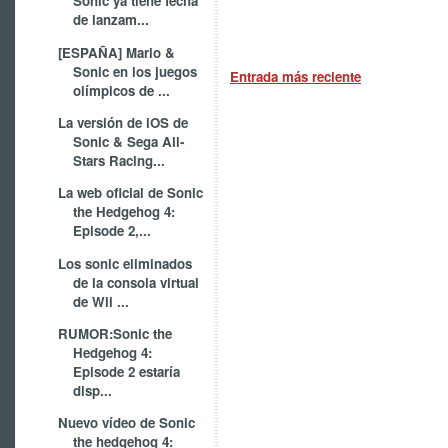
Sonic ya tiene fecha
de lanzam...
[ESPAÑA] Mario &
Sonic en los juegos
Entrada más reciente
olímpicos de ...
La versión de iOS de
Sonic & Sega All-
Stars Racing...
La web oficial de Sonic
the Hedgehog 4:
Episode 2,...
Los sonic eliminados
de la consola virtual
de Wii ...
RUMOR:Sonic the
Hedgehog 4:
Episode 2 estaría
disp...
Nuevo vídeo de Sonic
the hedgehog 4: