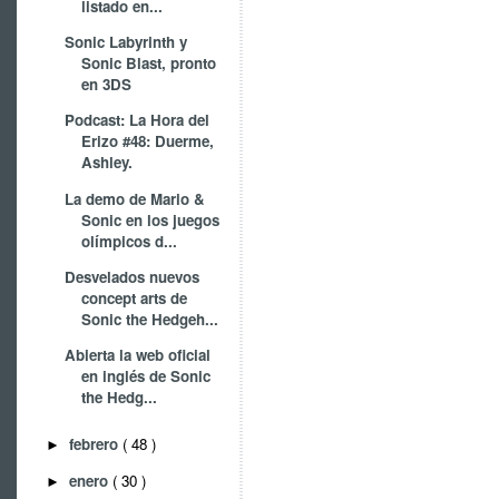
listado en...
Sonic Labyrinth y
Sonic Blast, pronto
en 3DS
Podcast: La Hora del
Erizo #48: Duerme,
Ashley.
La demo de Mario &
Sonic en los juegos
olímpicos d...
Desvelados nuevos
concept arts de
Sonic the Hedgeh...
Abierta la web oficial
en inglés de Sonic
the Hedg...
febrero
( 48 )
►
enero
( 30 )
►