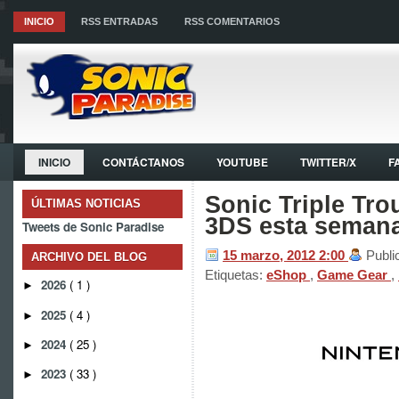
INICIO
RSS ENTRADAS
RSS COMENTARIOS
INICIO
CONTÁCTANOS
YOUTUBE
TWITTER/X
F
Sonic Triple Tro
ÚLTIMAS NOTICIAS
3DS esta semana
Tweets de Sonic Paradise
15 marzo, 2012
2:00
Publi
ARCHIVO DEL BLOG
Etiquetas:
eShop
,
Game Gear
,
2026
( 1 )
►
2025
( 4 )
►
2024
( 25 )
►
2023
( 33 )
►