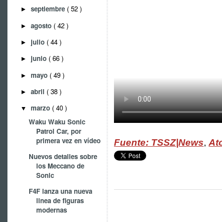
septiembre
( 52 )
►
agosto
( 42 )
►
julio
( 44 )
►
junio
( 66 )
►
mayo
( 49 )
►
abril
( 38 )
►
marzo
( 40 )
▼
Waku Waku Sonic
Patrol Car, por
primera vez en vídeo
Fuente: TSSZ|News
,
At
Nuevos detalles sobre
los Meccano de
Sonic
F4F lanza una nueva
linea de figuras
modernas