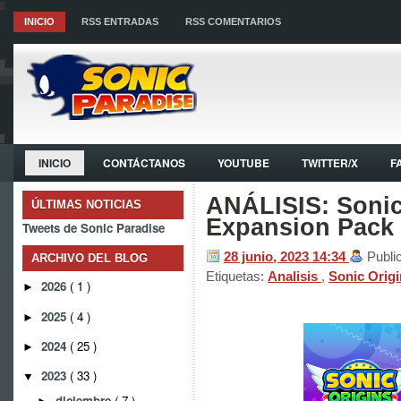
INICIO
RSS ENTRADAS
RSS COMENTARIOS
INICIO
CONTÁCTANOS
YOUTUBE
TWITTER/X
F
ANÁLISIS: Sonic
ÚLTIMAS NOTICIAS
Expansion Pack
Tweets de Sonic Paradise
28 junio, 2023
14:34
Publi
ARCHIVO DEL BLOG
Etiquetas:
Analisis
,
Sonic Orig
2026
( 1 )
►
2025
( 4 )
►
2024
( 25 )
►
2023
( 33 )
▼
diciembre
( 7 )