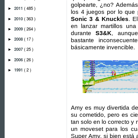
golpearte, ¿no? Además
2011
( 485 )
►
los 4 juegos por lo que
2010
( 363 )
Sonic 3 & Knuckles
. E
►
en lanzar martillos un
2009
( 264 )
►
durante
S3&K
, aunqu
2008
( 17 )
bastante inconsecuen
►
básicamente invencible.
2007
( 25 )
►
2006
( 26 )
►
1991
( 2 )
►
Amy es muy divertida de
su cometido, pero es cie
tan solo en lo correcto y 
un moveset para los cua
Super Amy, si bien está a