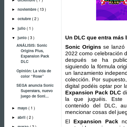
►
noviembre
( 13 )
►
octubre
( 2 )
►
julio
( 1 )
►
Un DLC que entra más bi
junio
( 3 )
▼
ANÁLISIS: Sonic
Sonic Origins
se lanzó 
Origins Plus,
2022 como celebración d
Expansion Pack
después se ha publ
DLC
siguiendo la fórmula ori
Opinión: La vida de
un lanzamiento independi
color “Rose”
colección. Por supuesto, 
SEGA anuncia Sonic
digital podéis optar por
Superstars, nuevo
Expansion Pack DLC
di
juego de Soni...
la que juguéis. Este 
contenido del DLC, au
mayo
( 1 )
►
mencionar cosas del jue
abril
( 2 )
►
El
Expansion Pack
no
marzo
( 2 )
►