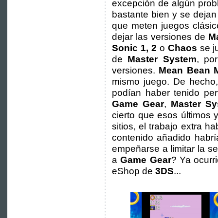
excepción de algún prob
bastante bien y se dejan
que meten juegos clásic
dejar las versiones de
M
Sonic 1, 2
o
Chaos
se j
de
Master System
, po
versiones.
Mean Bean 
mismo juego. De hecho
podían haber tenido per
Game Gear
,
Master Sy
cierto que esos últimos 
sitios, el trabajo extra 
contenido añadido habrí
empeñarse a limitar la s
a
Game Gear
? Ya ocurr
eShop de
3DS
...