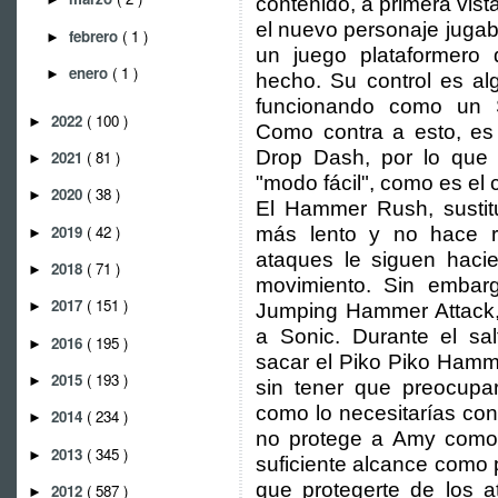
contenido, a primera vist
el nuevo personaje jugab
febrero
( 1 )
►
un juego plataformero 
enero
( 1 )
►
hecho. Su control es al
funcionando como un S
2022
( 100 )
►
Como contra a esto, es 
Drop Dash, por lo que 
2021
( 81 )
►
"modo fácil", como es el
2020
( 38 )
►
El Hammer Rush, sustit
2019
( 42 )
más lento y no hace 
►
ataques le siguen haci
2018
( 71 )
►
movimiento. Sin embargo
2017
( 151 )
►
Jumping Hammer Attack, 
a Sonic. Durante el sa
2016
( 195 )
►
sacar el Piko Piko Hamm
2015
( 193 )
►
sin tener que preocupa
como lo necesitarías co
2014
( 234 )
►
no protege a Amy como l
2013
( 345 )
►
suficiente alcance como 
que protegerte de los a
2012
( 587 )
►