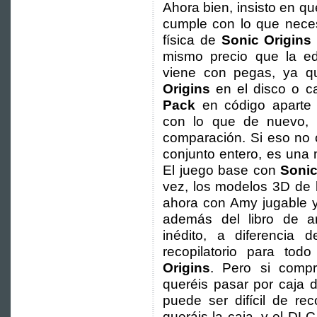
Ahora bien, insisto en q
cumple con lo que neces
física de
Sonic Origins
mismo precio que la edi
viene con pegas, ya que
Origins
en el disco o c
Pack
en código aparte 
con lo que de nuevo,
comparación. Si eso no 
conjunto entero, es una
El juego base con
Sonic
vez, los modelos 3D de l
ahora con Amy jugable 
además del libro de a
inédito, a diferencia 
recopilatorio para to
Origins
. Pero si comp
queréis pasar por caja d
puede ser difícil de r
queráis la caja, y el D