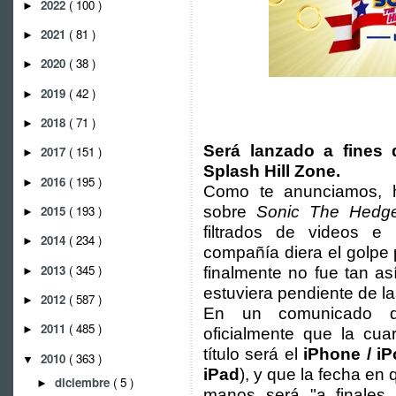
2022
( 100 )
►
2021
( 81 )
►
2020
( 38 )
►
2019
( 42 )
►
2018
( 71 )
►
Será lanzado a fines 
2017
( 151 )
►
Splash Hill Zone.
2016
( 195 )
►
Como te anunciamos, h
2015
( 193 )
sobre
Sonic The Hedg
►
filtrados de videos 
2014
( 234 )
►
compañía diera el golpe
2013
( 345 )
finalmente no fue tan as
►
estuviera pendiente de la
2012
( 587 )
►
En un comunicado d
2011
( 485 )
►
oficialmente que la cua
título será el
iPhone / i
2010
( 363 )
▼
iPad
), y que la fecha en
diciembre
( 5 )
►
manos será "a finales