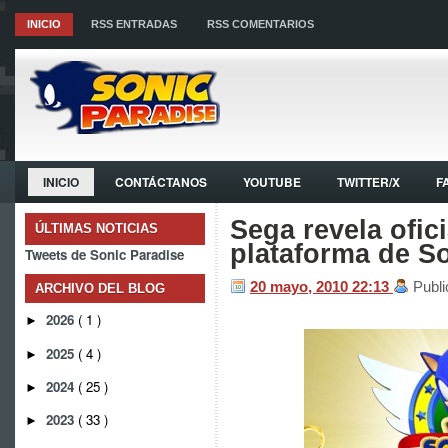
INICIO
RSS ENTRADAS
RSS COMENTARIOS
INICIO
CONTÁCTANOS
YOUTUBE
TWITTER/X
F
Sega revela ofic
ÚLTIMAS NOTICIAS
plataforma de So
Tweets de Sonic Paradise
20 mayo, 2010
22:13
Publ
ARCHIVO DEL BLOG
2026
( 1 )
►
2025
( 4 )
►
2024
( 25 )
►
2023
( 33 )
►