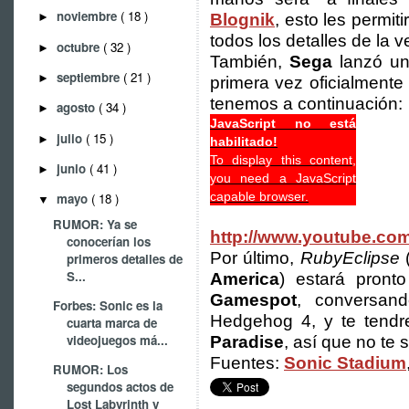
noviembre
( 18 )
Blognik
, esto les permit
►
todos los detalles de la ve
octubre
( 32 )
►
También,
Sega
lanzó un 
septiembre
( 21 )
►
primera vez oficialmente 
tenemos a continuación:
agosto
( 34 )
►
JavaScript no está
julio
( 15 )
►
habilitado!
To display this content,
junio
( 41 )
►
you need a JavaScript
capable browser.
mayo
( 18 )
▼
RUMOR: Ya se
http://www.youtube.c
conocerían los
Por último,
RubyEclipse
(
primeros detalles de
S...
America
) estará pront
Gamespot
, conversan
Forbes: Sonic es la
Hedgehog 4, y te tendr
cuarta marca de
videojuegos má...
Paradise
, así que no te
Fuentes:
Sonic Stadium
RUMOR: Los
segundos actos de
Lost Labyrinth y