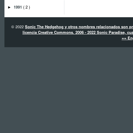
1991
( 2 )
►
© 2022
Sonic The Hedgehog y otros nombres relacionados son pro
licencia Creative Commons. 2006 - 2022 Sonic Paradise, cua
== En