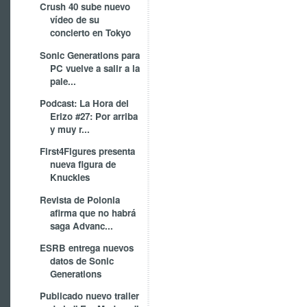
Crush 40 sube nuevo
vídeo de su
concierto en Tokyo
Sonic Generations para
PC vuelve a salir a la
pale...
Podcast: La Hora del
Erizo #27: Por arriba
y muy r...
First4Figures presenta
nueva figura de
Knuckles
Revista de Polonia
afirma que no habrá
saga Advanc...
ESRB entrega nuevos
datos de Sonic
Generations
Publicado nuevo trailer