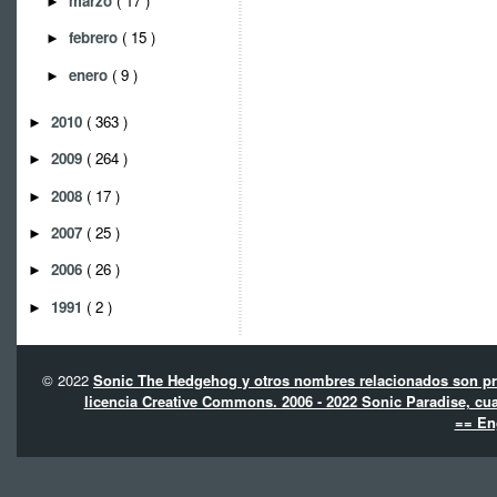
marzo
( 17 )
►
febrero
( 15 )
►
enero
( 9 )
►
2010
( 363 )
►
2009
( 264 )
►
2008
( 17 )
►
2007
( 25 )
►
2006
( 26 )
►
1991
( 2 )
►
© 2022
Sonic The Hedgehog y otros nombres relacionados son pro
licencia Creative Commons. 2006 - 2022 Sonic Paradise, cua
== En