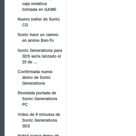
caja metálica
limitada en GAME
Nuevo trailer de Sonic
CD
Sonic hace un cameo
en anime Ben-To
Sonic Generations para
3DS sería lanzado el
25 de ...
Confirmada nueva
demo de Sonic
Generations
Revelada portada de
Sonic Generations
PC
Video de 9 minutos de
Sonic Generations
3DS
Habrá nueva demo de