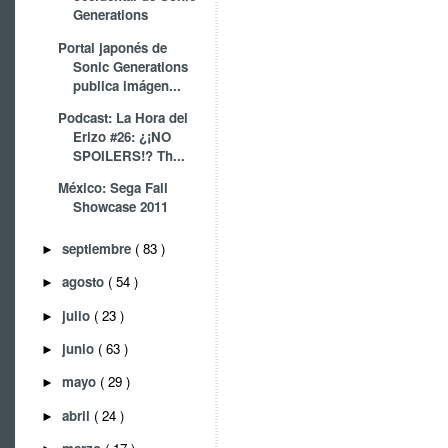
Generations
Portal japonés de
Sonic Generations
publica imágen...
Podcast: La Hora del
Erizo #26: ¿¡NO
SPOILERS!? Th...
México: Sega Fall
Showcase 2011
septiembre
( 83 )
►
agosto
( 54 )
►
julio
( 23 )
►
junio
( 63 )
►
mayo
( 29 )
►
abril
( 24 )
►