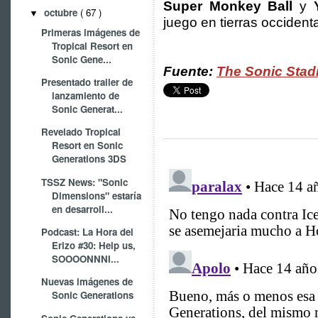
Super Monkey Ball
y
octubre
( 67 )
▼
juego en tierras occident
Primeras imágenes de
Tropical Resort en
Sonic Gene...
Fuente:
The Sonic Sta
Presentado trailer de
lanzamiento de
Sonic Generat...
Revelado Tropical
Resort en Sonic
Generations 3DS
TSSZ News: "Sonic
Dimensions" estaría
en desarroll...
Podcast: La Hora del
Erizo #30: Help us,
SOOOONNNI...
Nuevas imágenes de
Sonic Generations