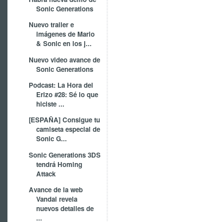
Sonic Generations
Nuevo trailer e
imágenes de Mario
& Sonic en los j...
Nuevo video avance de
Sonic Generations
Podcast: La Hora del
Erizo #28: Sé lo que
hiciste ...
[ESPAÑA] Consigue tu
camiseta especial de
Sonic G...
Sonic Generations 3DS
tendrá Homing
Attack
Avance de la web
Vandal revela
nuevos detalles de
...