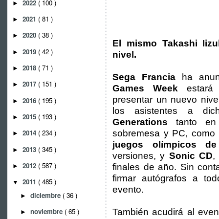
2022
( 100 )
►
2021
( 81 )
►
2020
( 38 )
►
El mismo Takashi Iizuk
2019
( 42 )
►
nivel.
2018
( 71 )
►
Sega Francia
ha anun
2017
( 151 )
►
Games Week
estará
presentar un nuevo nive
2016
( 195 )
►
los asistentes a di
2015
( 193 )
►
Generations
tanto en 
sobremesa y PC, como 
2014
( 234 )
►
juegos olímpicos de
2013
( 345 )
►
versiones, y
Sonic CD
,
2012
( 587 )
finales de año. Sin cont
►
firmar autógrafos a to
2011
( 485 )
▼
evento.
diciembre
( 36 )
►
noviembre
( 65 )
También acudirá al eve
►