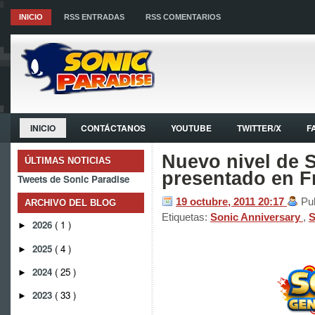
INICIO
RSS ENTRADAS
RSS COMENTARIOS
INICIO
CONTÁCTANOS
YOUTUBE
TWITTER/X
F
Nuevo nivel de 
ÚLTIMAS NOTICIAS
presentado en F
Tweets de Sonic Paradise
19 octubre, 2011
20:17
Pu
ARCHIVO DEL BLOG
Etiquetas:
Sonic Anniversary
,
S
2026
( 1 )
►
2025
( 4 )
►
2024
( 25 )
►
2023
( 33 )
►