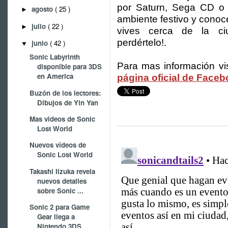
por Saturn, Sega CD o 
agosto
( 25 )
►
ambiente festivo y conoc
julio
( 22 )
►
vives cerca de la c
perdértelo!.
junio
( 42 )
▼
Sonic Labyrinth
Para mas información vi
disponible para 3DS
en America
página oficial de Face
Buzón de los lectores:
Dibujos de Yin Yan
Mas videos de Sonic
Lost World
Nuevos vídeos de
Sonic Lost World
Takashi Iizuka revela
nuevos detalles
sobre Sonic ...
Sonic 2 para Game
Gear llega a
Nintendo 3DS