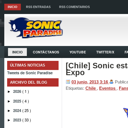
INICIO
RSS ENTRADAS
RSS COMENTARIOS
INICIO
CONTÁCTANOS
YOUTUBE
TWITTER/X
F
[Chile] Sonic es
ÚLTIMAS NOTICIAS
Expo
Tweets de Sonic Paradise
03 junio, 2013
3:16
Public
ARCHIVO DEL BLOG
Etiquetas:
Chile
,
Eventos
,
Fan
2026
( 1 )
►
2025
( 4 )
►
2024
( 25 )
►
2023
( 33 )
►