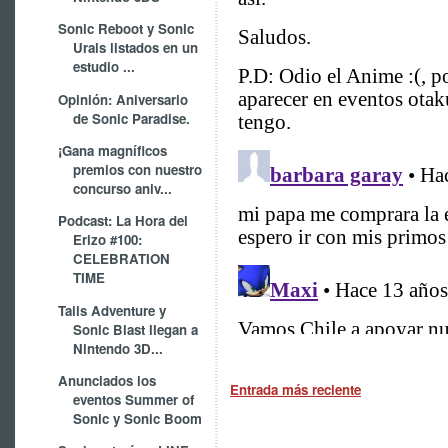
Sonic Reboot y Sonic
Urals listados en un
estudio ...
Opinión: Aniversario
de Sonic Paradise.
¡Gana magníficos
premios con nuestro
concurso aniv...
Podcast: La Hora del
Erizo #100:
CELEBRATION
TIME
Tails Adventure y
Sonic Blast llegan a
Nintendo 3D...
Anunciados los
Entrada más reciente
eventos Summer of
Sonic y Sonic Boom