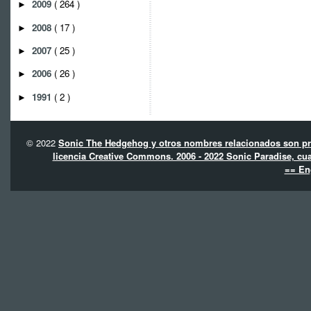
2009
( 264 )
►
2008
( 17 )
►
2007
( 25 )
►
2006
( 26 )
►
1991
( 2 )
►
© 2022
Sonic The Hedgehog y otros nombres relacionados son pro
licencia Creative Commons. 2006 - 2022 Sonic Paradise, cua
== En