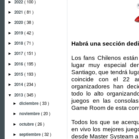
2022
( 100 )
►
2021
( 81 )
►
2020
( 38 )
►
2019
( 42 )
►
2018
( 71 )
Habrá una sección dedic
►
2017
( 151 )
►
Los fans Chilenos están
2016
( 195 )
►
lugar muy especial de
Santiago, que tendrá lug
2015
( 193 )
►
coincide con el 22 an
2014
( 234 )
►
organizadores han deci
todo lo alto organizan
2013
( 345 )
▼
juegos en las consol
diciembre
( 33 )
►
Game Room de esta con
noviembre
( 20 )
►
Todos los que se acerq
octubre
( 26 )
►
en vivo los mejores jue
septiembre
( 32 )
►
desde Master Systeam a