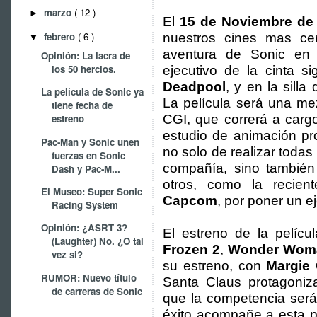
marzo
( 12 )
►
El
15 de Noviembre de
febrero
( 6 )
nuestros cines mas ce
▼
aventura de Sonic en l
Opinión: La lacra de
los 50 hercios.
ejecutivo de la cinta s
Deadpool
, y en la silla
La película de Sonic ya
La película será una me
tiene fecha de
CGI, que correrá a car
estreno
estudio de animación p
Pac-Man y Sonic unen
no solo de realizar todas
fuerzas en Sonic
compañía, sino también
Dash y Pac-M...
otros, como la recie
El Museo: Super Sonic
Capcom
, por poner un e
Racing System
Opinión: ¿ASRT 3?
El estreno de la pelíc
(Laughter) No. ¿O tal
Frozen 2
,
Wonder Wom
vez si?
su estreno, con
Margie 
RUMOR: Nuevo título
Santa Claus protagoniz
de carreras de Sonic
que la competencia será
éxito acompañe a esta pe