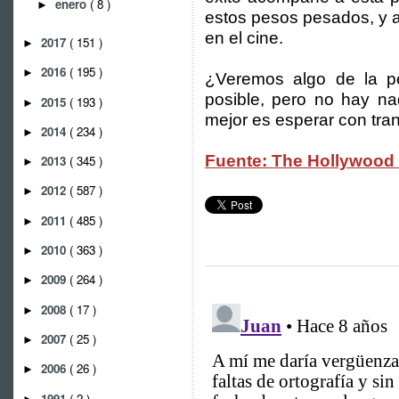
enero
( 8 )
►
estos pesos pesados, y 
en el cine.
2017
( 151 )
►
2016
( 195 )
►
¿Veremos algo de la p
posible, pero no hay na
2015
( 193 )
►
mejor es esperar con tran
2014
( 234 )
►
Fuente: The Hollywood I
2013
( 345 )
►
2012
( 587 )
►
2011
( 485 )
►
2010
( 363 )
►
2009
( 264 )
►
2008
( 17 )
►
2007
( 25 )
►
2006
( 26 )
►
1991
( 2 )