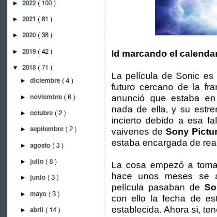
2022
( 100 )
►
2021
( 81 )
►
2020
( 38 )
►
2019
( 42 )
►
Id marcando el calenda
2018
( 71 )
▼
La película de Sonic es
diciembre
( 4 )
►
futuro cercano de la fr
noviembre
( 6 )
anunció que estaba en
►
nada de ella, y su estr
octubre
( 2 )
►
incierto debido a esa f
septiembre
( 2 )
►
vaivenes de
Sony Pictu
estaba encargada de reali
agosto
( 3 )
►
julio
( 8 )
►
La cosa empezó a tomar
hace unos meses se a
junio
( 3 )
►
película pasaban de
So
mayo
( 3 )
►
con ello la fecha de es
establecida. Ahora si, t
abril
( 14 )
►