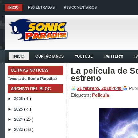
INICIO
RSS ENTRADAS
RSS COMENTARIOS
INICIO
CONTÁCTANOS
YOUTUBE
TWITTER/X
F
La película de S
ÚLTIMAS NOTICIAS
estreno
Tweets de Sonic Paradise
21 febrero, 2018
4:48
Publ
ARCHIVO DEL BLOG
Etiquetas:
Pelicula
2026
( 1 )
►
2025
( 4 )
►
2024
( 25 )
►
2023
( 33 )
►