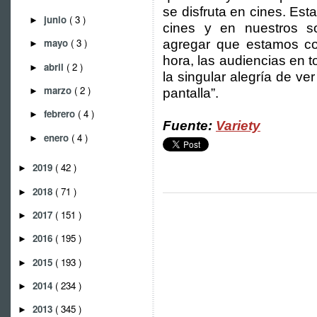
se disfruta en cines. Es
junio
( 3 )
►
cines y en nuestros s
mayo
( 3 )
agregar que estamos co
►
hora, las audiencias en 
abril
( 2 )
►
la singular alegría de ve
marzo
( 2 )
►
pantalla”.
febrero
( 4 )
►
Fuente:
Variety
enero
( 4 )
►
2019
( 42 )
►
2018
( 71 )
►
2017
( 151 )
►
2016
( 195 )
►
2015
( 193 )
►
2014
( 234 )
►
2013
( 345 )
►