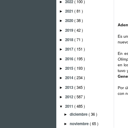
2022
( 100 )
►
2021
( 81 )
►
2020
( 38 )
►
Ademá
2019
( 42 )
►
Es un
2018
( 71 )
►
nuevo
2017
( 151 )
►
En e
2016
( 195 )
►
Olímp
en lo
2015
( 193 )
►
tuvo 
Gene
2014
( 234 )
►
2013
( 345 )
►
Por ú
con n
2012
( 587 )
►
2011
( 485 )
▼
diciembre
( 36 )
►
noviembre
( 65 )
►