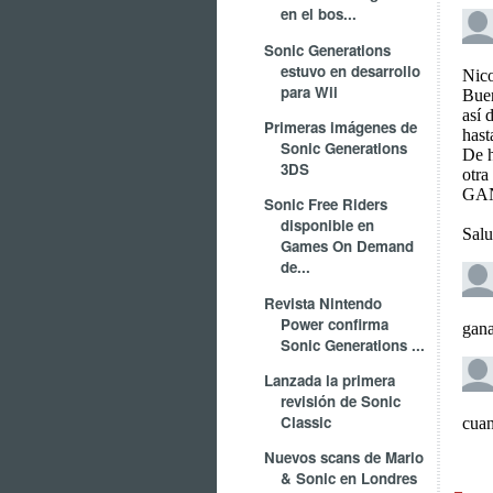
en el bos...
Sonic Generations
estuvo en desarrollo
para Wii
Primeras imágenes de
Sonic Generations
3DS
Sonic Free Riders
disponible en
Games On Demand
de...
Revista Nintendo
Power confirma
Sonic Generations ...
Lanzada la primera
revisión de Sonic
Classic
Nuevos scans de Mario
& Sonic en Londres