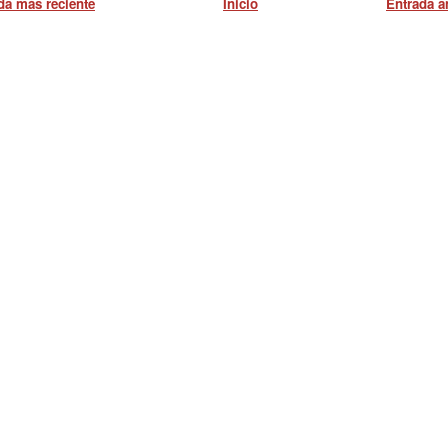
da más reciente
Inicio
Entrada a