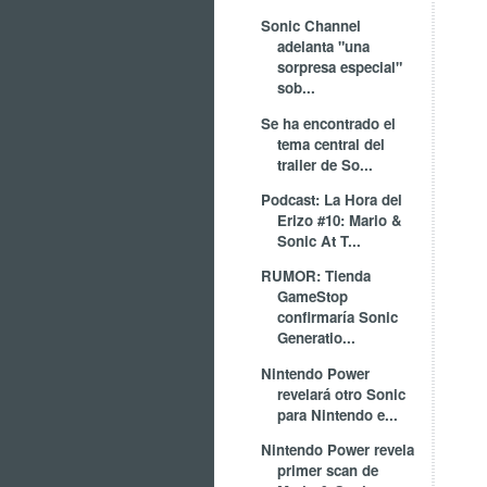
Sonic Channel
adelanta "una
sorpresa especial"
sob...
Se ha encontrado el
tema central del
trailer de So...
Podcast: La Hora del
Erizo #10: Mario &
Sonic At T...
RUMOR: Tienda
GameStop
confirmaría Sonic
Generatio...
Nintendo Power
revelará otro Sonic
para Nintendo e...
Nintendo Power revela
primer scan de