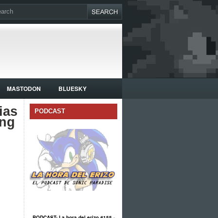
MASTODON
BLUESKY
ias
PODCAST
ing
PODCAST: La hora del erizo #155 -