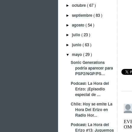
octubre
( 67 )
►
septiembre
( 83 )
►
agosto
( 54 )
►
julio
( 23 )
►
junio
( 63 )
►
mayo
( 29 )
▼
Sonic Generations
podría aparecer para
PSP2/NGP/PS...
Podcast: La Hora del
Erizo: ¡Episodio
especial de ...
Chile: Hoy se emite La
Hora Del Erizo en
Radio Hor...
Podcast: La Hora del
Erizo #13: Juguemos