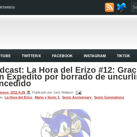
NTARIOS
UTUBE
TWITTER/X
FACEBOOK
INSTAGRAM
TIKTOK
dcast: La Hora del Erizo #12: Grac
n Expedito por borrado de uncurl
ncedido
 mayo, 2011
6:25
Publicado por Jack Wallace
as:
La Hora del Erizo
,
Mario y Sonic 3
,
Sonic Anniversary
,
Sonic Generations