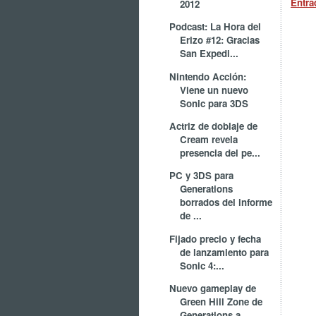
Entra
2012
Podcast: La Hora del
Erizo #12: Gracias
San Expedi...
Nintendo Acción:
Viene un nuevo
Sonic para 3DS
Actriz de doblaje de
Cream revela
presencia del pe...
PC y 3DS para
Generations
borrados del informe
de ...
Fijado precio y fecha
de lanzamiento para
Sonic 4:...
Nuevo gameplay de
Green Hill Zone de
Generations a...