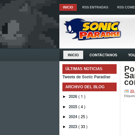
INICIO
RSS ENTRADAS
RSS COME
INICIO
CONTÁCTANOS
YO
Po
ÚLTIMAS NOTICIAS
Sa
Tweets de Sonic Paradise
co
ARCHIVO DEL BLOG
23
2026
( 1 )
Etiquet
►
2025
( 4 )
►
2024
( 25 )
►
2023
( 33 )
►