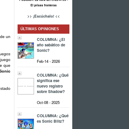
El prisas fronteras
>> ¡Escúchalo! <<
ÚLTIMAS OPINIONES
 de un
COLUMNA: ¿El
año sabático de
Sonic?
Juegos
 juego
Feb-14 - 2026
ue que
Sonic
COLUMNA: ¿Qué
significa ese
nuevo registro
estado
sobre Shadow?
Oct-08 - 2025
COLUMNA: ¿Qué
es Sonic Blitz?