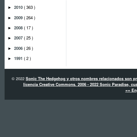
2010
( 363 )
►
2009
( 264 )
►
2008
( 17 )
►
2007
( 25 )
►
2006
( 26 )
►
1991
( 2 )
►
© 2022
Sonic The Hedgehog y otros nombres relacionados son pro
licencia Creative Commons. 2006 - 2022 Sonic Paradise, cua
== En