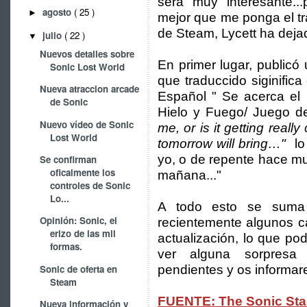
será muy interesante..
agosto
( 25 )
►
mejor que me ponga el traj
de Steam, Lycett ha deja
julio
( 22 )
▼
Nuevos detalles sobre
En primer lugar, public
Sonic Lost World
que traduccido siginifica
Nueva atraccion arcade
Español " Se acerca el 
de Sonic
Hielo y Fuego/ Juego 
Nuevo vídeo de Sonic
me, or is it getting reall
Lost World
tomorrow will bring…"
lo
yo, o de repente hace mu
Se confirman
oficalmente los
mañana..."
controles de Sonic
Lo...
A todo esto se suma
Opinión: Sonic, el
recientemente algunos c
erizo de las mil
actualización, lo que p
formas.
ver alguna sorpresa 
Sonic de oferta en
pendientes y os informar
Steam
FUENTE: The Sonic St
Nueva información y