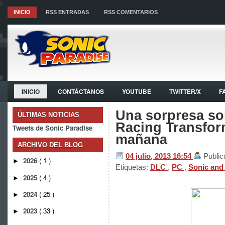
INICIO
RSS ENTRADAS
RSS COMENTARIOS
INICIO
CONTÁCTANOS
YOUTUBE
TWITTER/X
F
Una sorpresa sob
ÚLTIMAS NOTICIAS
Racing Transfor
Tweets de Sonic Paradise
mañana
ARCHIVO DEL BLOG
04 julio, 2013
16:54
Public
2026
( 1 )
►
Etiquetas:
DLC
,
PC
,
Sonic and
2025
( 4 )
►
2024
( 25 )
►
2023
( 33 )
►