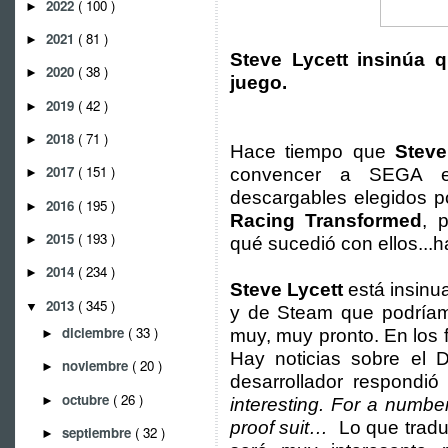
2022
( 100 )
►
2021
( 81 )
►
Steve Lycett insinúa 
2020
( 38 )
►
juego.
2019
( 42 )
►
2018
( 71 )
►
Hace tiempo que
Steve
2017
( 151 )
convencer a SEGA e
►
descargables elegidos p
2016
( 195 )
►
Racing Transformed
, 
2015
( 193 )
►
qué sucedió con ellos...h
2014
( 234 )
►
Steve Lycett
está insinu
2013
( 345 )
▼
y de Steam que podríam
diciembre
( 33 )
muy, muy pronto. En los 
►
Hay noticias sobre el 
noviembre
( 20 )
►
desarrollador respondió
octubre
( 26 )
►
interesting. For a numbe
proof suit…
Lo que tradu
septiembre
( 32 )
►