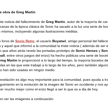
s obra de Greg Martin
ste noticia del fallecimiento de
Greg Martin
, autor de la mayoría de car
canas de la época clásica de Sonic ha sacado a la luz una serie de bo
s mismos, incluyendo algunas ilustraciones inéditas.
s foros de
Sonic Retro
, el usuario
Buyatari
, amigo personal del falleci
ta y aquel que informó a la comunidad la triste noticia ( además de ser e
 que años atrás revelo las portadas prototipo de
Sonic Heroes
y
Son
all
, entre otros juegos del erizo) ha hecho públicas una serie de boce
reg Martin
le proporcionó a lo largo del tiempo, la mayoría bocetos de
ulas en las que este trabajó a lo largo de los años, pero también algun
o han sido usadas en ningún medio.
revelación es algo muy importante para la comunidad, pues ayuda a tr
guimiento en la evolución de la imagen de Sonic en occidente y nos a
er mucho mejor como el erizo llegó a ser lo que es a dia de hoy.
n ver las imágenes a continuación.