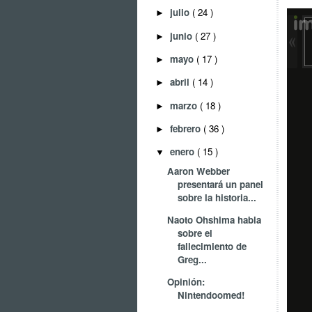
julio
( 24 )
►
junio
( 27 )
►
mayo
( 17 )
►
abril
( 14 )
►
marzo
( 18 )
►
febrero
( 36 )
►
enero
( 15 )
▼
Aaron Webber
presentará un panel
sobre la historia...
Naoto Ohshima habla
sobre el
fallecimiento de
Greg...
Opinión:
Nintendoomed!