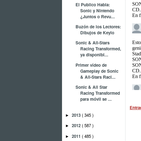
El Publico Habla:
Sonic y Nintendo
¿Juntos o Revu...
Buzón de los Lectores:
Dibujos de Keylo
Sonic & All-Stars
Racing Transformed,
ya disponibl...
Primer vídeo de
Gameplay de Sonic
& All-Stars Raci...
Sonic & All Star
Racing Transformed
para móvil se ...
Entra
2013
( 345 )
►
2012
( 587 )
►
2011
( 485 )
►