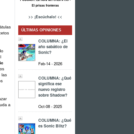
El prisas fronteras
>> ¡Escúchalo! <<
átulas
ÚLTIMAS OPINIONES
cetos
COLUMNA: ¿El
año sabático de
do
Sonic?
l
ic
Feb-14 - 2026
tos
 las
COLUMNA: ¿Qué
os
significa ese
nuevo registro
sobre Shadow?
azar
yuda a
Oct-08 - 2025
COLUMNA: ¿Qué
es Sonic Blitz?