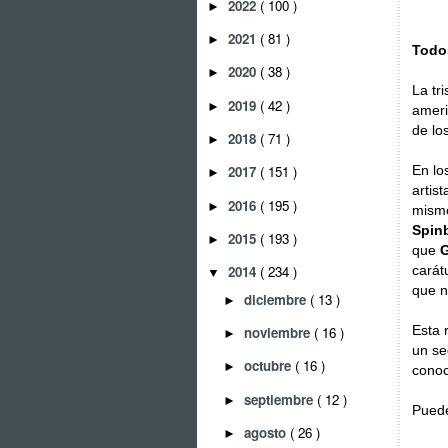
2022
( 100 )
►
2021
( 81 )
►
Todo
2020
( 38 )
►
La tri
2019
( 42 )
►
ameri
de lo
2018
( 71 )
►
En lo
2017
( 151 )
►
artis
2016
( 195 )
►
mismo
Spinb
2015
( 193 )
►
que
G
carát
2014
( 234 )
▼
que n
diciembre
( 13 )
►
Esta 
noviembre
( 16 )
►
un se
octubre
( 16 )
►
conoc
septiembre
( 12 )
►
Puede
agosto
( 26 )
►