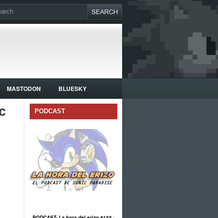
MASTODON
BLUESKY
c
PODCAST
PODCAST: La hora del erizo #155 -