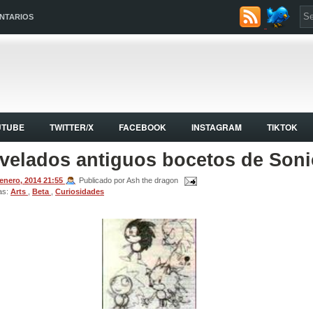
NTARIOS
UTUBE
TWITTER/X
FACEBOOK
INSTAGRAM
TIKTOK
velados antiguos bocetos de Soni
 enero, 2014
21:55
Publicado por Ash the dragon
as:
Arts
,
Beta
,
Curiosidades