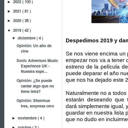
2022
( 100 )
►
2021
( 81 )
►
2020
( 38 )
►
2019
( 42 )
▼
diciembre
( 4 )
▼
Despedimos 2019 y dam
Opinión: Un año de
cine
Se nos viene encima un
empezar nos va a tener c
Sonic Adventure Music
Experience UK -
estreno de la película d
Nuestra expe...
puede deparar el año nue
que nos ha dejado este 
Opinión: ¿Se puede
cantar algo que no
tiene letra?
Naturalmente no a todos 
estarán deseando que t
Opinión: Shenmue
dará simplemente igual, 
tres, sorpresa cero
guardar en nuestra lista 
noviembre
( 4 )
►
que no dudo en incluirme
octubre
( 3 )
►