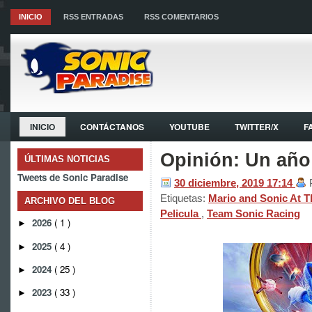
INICIO
RSS ENTRADAS
RSS COMENTARIOS
INICIO
CONTÁCTANOS
YOUTUBE
TWITTER/X
F
Opinión: Un año
ÚLTIMAS NOTICIAS
Tweets de Sonic Paradise
30 diciembre, 2019
17:14
Etiquetas:
Mario and Sonic At 
ARCHIVO DEL BLOG
Pelicula
,
Team Sonic Racing
2026
( 1 )
►
2025
( 4 )
►
2024
( 25 )
►
2023
( 33 )
►