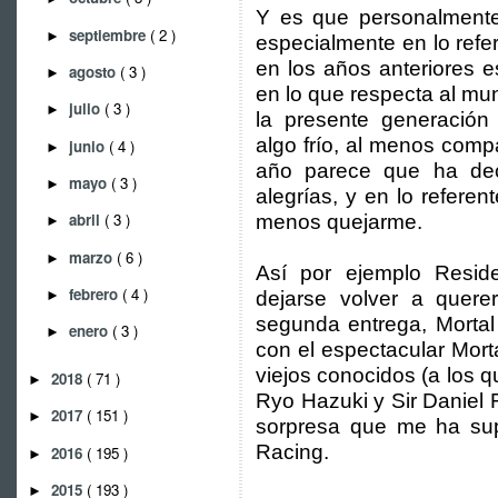
Y es que personalmente
septiembre
( 2 )
►
especialmente en lo refe
en los años anteriores e
agosto
( 3 )
►
en lo que respecta al mu
julio
( 3 )
►
la presente generació
algo frío, al menos comp
junio
( 4 )
►
año parece que ha dec
mayo
( 3 )
►
alegrías, y en lo refer
abril
( 3 )
menos quejarme.
►
marzo
( 6 )
►
Así por ejemplo Reside
febrero
( 4 )
►
dejarse volver a quer
segunda entrega, Mortal
enero
( 3 )
►
con el espectacular Mor
viejos conocidos (a los
2018
( 71 )
►
Ryo Hazuki y Sir Daniel
2017
( 151 )
►
sorpresa que me ha su
Racing.
2016
( 195 )
►
2015
( 193 )
►