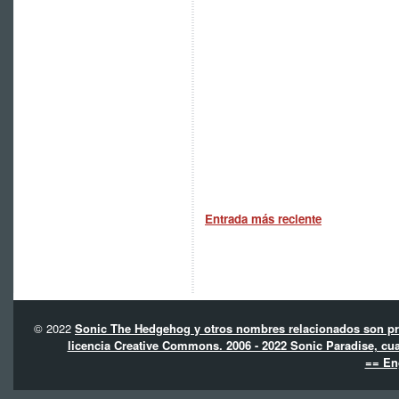
Entrada más reciente
© 2022
Sonic The Hedgehog y otros nombres relacionados son pro
licencia Creative Commons. 2006 - 2022 Sonic Paradise, cua
== En