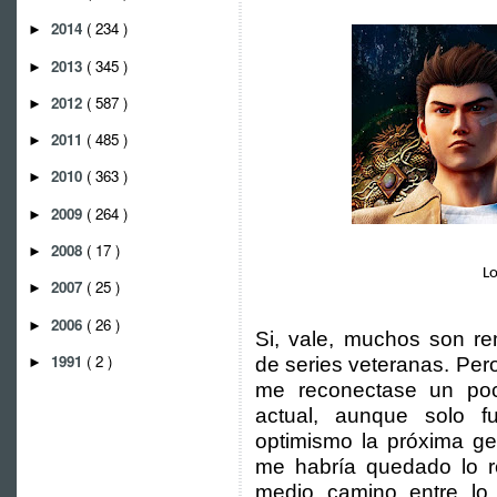
2014
( 234 )
►
2013
( 345 )
►
2012
( 587 )
►
2011
( 485 )
►
2010
( 363 )
►
2009
( 264 )
►
2008
( 17 )
►
Lo
2007
( 25 )
►
2006
( 26 )
►
Si, vale, muchos son r
1991
( 2 )
de series veteranas. Per
►
me reconectase un po
actual, aunque solo f
optimismo la próxima ge
me habría quedado lo re
medio camino entre lo