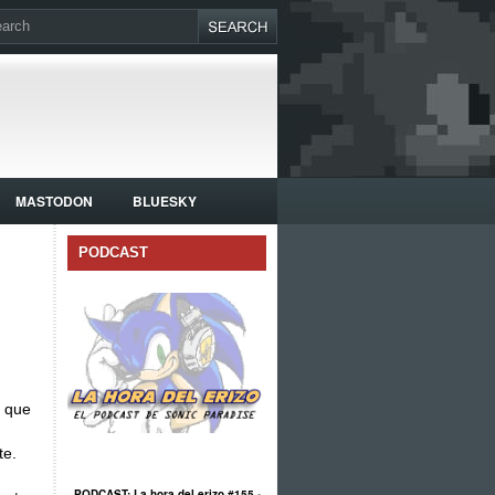
MASTODON
BLUESKY
PODCAST
e que
te.
PODCAST: La hora del erizo #155 -