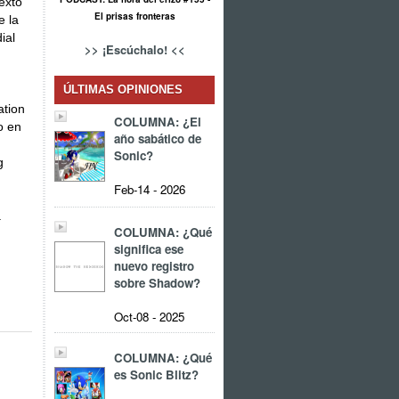
exto
El prisas fronteras
e la
ial
>> ¡Escúchalo! <<
ÚLTIMAS OPINIONES
ation
COLUMNA: ¿El
o en
año sabático de
Sonic?
g
Feb-14 - 2026
.
COLUMNA: ¿Qué
significa ese
nuevo registro
sobre Shadow?
Oct-08 - 2025
COLUMNA: ¿Qué
es Sonic Blitz?