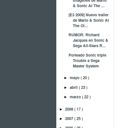
Imágenes de Mario
& Sonic At The ...
[E3 2009] Nuevo trailer
de Mario & Sonic At
The Ol...
RUMOR: Richard
Jacques en Sonic &
Sega All-Stars R...
Porteado Sonic triple
Trouble a Sega
Master System
mayo
( 20 )
►
abril
( 23 )
►
marzo
( 22 )
►
2008
( 17 )
►
2007
( 25 )
►
2006
( 26 )