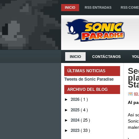
INICIO
RSS ENTRADAS
RSS COME
INICIO
CONTÁCTANOS
YO
Se
ÚLTIMAS NOTICIAS
pl
Tweets de Sonic Paradise
St
ARCHIVO DEL BLOG
03
2026
( 1 )
►
Al pa
2025
( 4 )
►
Así s
2024
( 25 )
►
Sonic
malen
2023
( 33 )
►