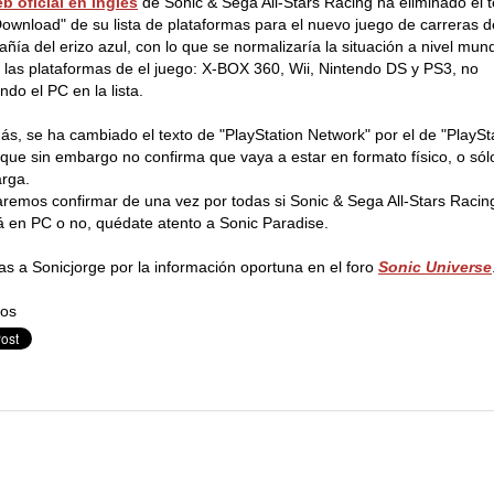
b oficial en inglés
de Sonic & Sega All-Stars Racing ha eliminado el t
ownload" de su lista de plataformas para el nuevo juego de carreras d
ñía del erizo azul, con lo que se normalizaría la situación a nivel mund
 las plataformas de el juego: X-BOX 360, Wii, Nintendo DS y PS3, no
ndo el PC en la lista.
s, se ha cambiado el texto de "PlayStation Network" por el de "PlaySt
o que sin embargo no confirma que vaya a estar en formato físico, o sól
rga.
remos confirmar de una vez por todas si Sonic & Sega All-Stars Racin
á en PC o no, quédate atento a Sonic Paradise.
as a Sonicjorge por la información oportuna en el foro
Sonic Universe
dos