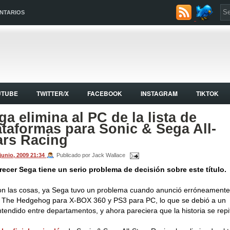
NTARIOS
UTUBE
TWITTER/X
FACEBOOK
INSTAGRAM
TIKTOK
ga elimina al PC de la lista de
ataformas para Sonic & Sega All-
ars Racing
 junio, 2009
21:34
Publicado por Jack Wallace
recer Sega tiene un serio problema de decisión sobre este título.
on las cosas, ya Sega tuvo un problema cuando anunció erróneament
 The Hedgehog para X-BOX 360 y PS3 para PC, lo que se debió a un
tendido entre departamentos, y ahora pareciera que la historia se repi