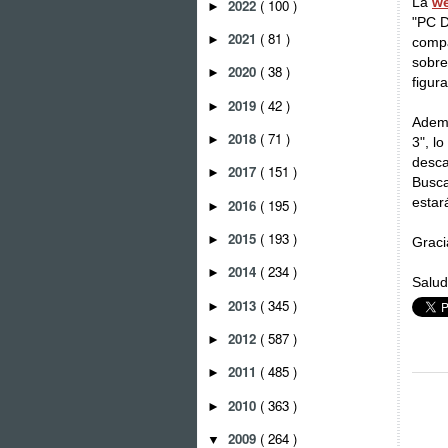
La
we
2022
( 100 )
►
"PC D
2021
( 81 )
►
compa
sobre
2020
( 38 )
►
figura
2019
( 42 )
►
Ademá
2018
( 71 )
►
3", l
desca
2017
( 151 )
►
Busca
estar
2016
( 195 )
►
2015
( 193 )
►
Graci
2014
( 234 )
►
Salu
2013
( 345 )
►
2012
( 587 )
►
2011
( 485 )
►
2010
( 363 )
►
2009
( 264 )
▼