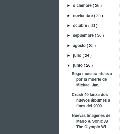
diciembre
( 36 )
►
noviembre
( 25 )
►
octubre
( 33 )
►
septiembre
( 30 )
►
agosto
( 25 )
►
julio
( 24 )
►
junio
( 26 )
▼
Sega muestra tristeza
por la muerte de
Michael Jac...
Crush 40 lanza dos
nuevos álbumes a
fines del 2009
Nuevas imagenes de
Mario & Sonic At
The Olympic Wi...