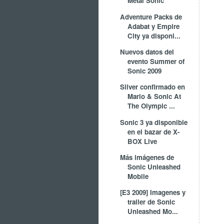
Metal Sonic
Adventure Packs de
Adabat y Empire
City ya disponi...
Nuevos datos del
evento Summer of
Sonic 2009
Silver confirmado en
Mario & Sonic At
The Olympic ...
Sonic 3 ya disponible
en el bazar de X-
BOX Live
Más imágenes de
Sonic Unleashed
Mobile
[E3 2009] Imagenes y
trailer de Sonic
Unleashed Mo...