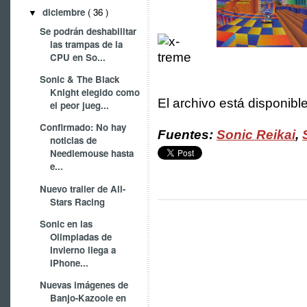
diciembre
( 36 )
▼
Se podrán deshabilitar
las trampas de la
CPU en So...
Sonic & The Black
Knight elegido como
El archivo está disponib
el peor jueg...
Confirmado: No hay
Fuentes:
Sonic Reikai
,
noticias de
Needlemouse hasta
e...
Nuevo trailer de All-
Stars Racing
Sonic en las
Olimpiadas de
Invierno llega a
IPhone...
Nuevas imágenes de
Banjo-Kazooie en