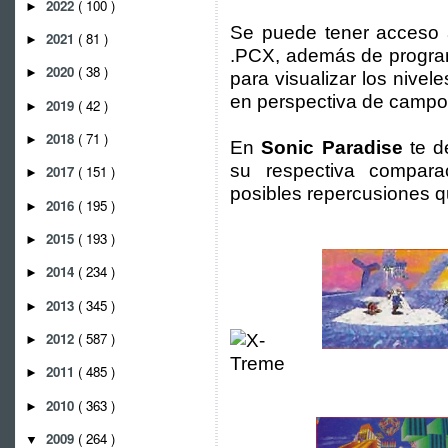
2022
( 100 )
►
Se puede tener acceso 
2021
( 81 )
►
.PCX, además de progra
2020
( 38 )
►
para visualizar los nive
en perspectiva de campo 
2019
( 42 )
►
2018
( 71 )
►
En
Sonic Paradise
te d
su respectiva compara
2017
( 151 )
►
posibles repercusiones qu
2016
( 195 )
►
2015
( 193 )
►
2014
( 234 )
►
2013
( 345 )
►
2012
( 587 )
►
2011
( 485 )
►
2010
( 363 )
►
2009
( 264 )
▼