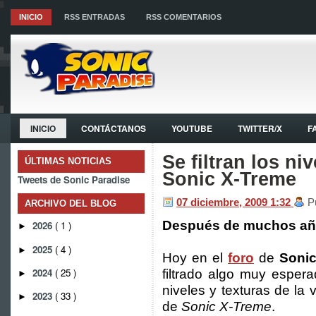
INICIO
RSS ENTRADAS
RSS COMENTARIOS
INICIO
CONTÁCTANOS
YOUTUBE
TWITTER/X
F
Se filtran los ni
ÚLTIMAS NOTICIAS
Sonic X-Treme
Tweets de Sonic Paradise
07 diciembre, 2009
1:32
P
ARCHIVO DEL BLOG
Después de muchos años
2026
( 1 )
►
2025
( 4 )
►
Hoy en el
foro
de
Sonic
2024
( 25 )
filtrado algo muy esper
►
niveles y texturas de la
2023
( 33 )
►
de
Sonic X-Treme
.