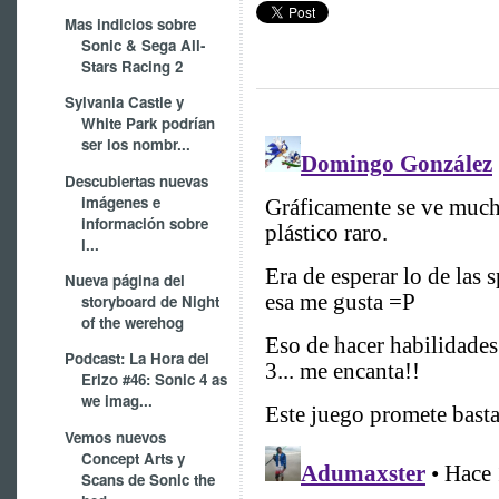
Mas indicios sobre
Sonic & Sega All-
Stars Racing 2
Sylvania Castle y
White Park podrían
ser los nombr...
Descubiertas nuevas
imágenes e
información sobre
l...
Nueva página del
storyboard de Night
of the werehog
Podcast: La Hora del
Erizo #46: Sonic 4 as
we imag...
Vemos nuevos
Concept Arts y
Scans de Sonic the