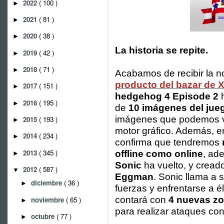
2022
( 100 )
►
2021
( 81 )
►
2020
( 38 )
►
La historia se repite.
2019
( 42 )
►
2018
( 71 )
►
Acabamos de recibir la n
producto del bazar de 
2017
( 151 )
►
hedgehog 4 Episode 2
h
2016
( 195 )
►
de
10 imágenes del jue
imágenes que podemos ve
2015
( 193 )
►
motor gráfico. Además, en
2014
( 234 )
►
confirma que tendremos
2013
( 345 )
offline como online
, ad
►
Sonic
ha vuelto, y cread
2012
( 587 )
▼
Eggman
. Sonic llama a 
diciembre
( 36 )
►
fuerzas y enfrentarse a é
contará con
4 nuevas z
noviembre
( 65 )
►
para realizar ataques con
octubre
( 77 )
►