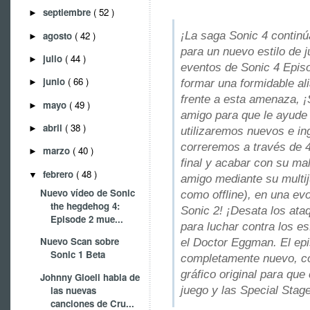
septiembre
( 52 )
►
¡La saga Sonic 4 continú
agosto
( 42 )
►
para un nuevo estilo de 
julio
( 44 )
►
eventos de Sonic 4 Episo
junio
( 66 )
formar una formidable al
►
frente a esta amenaza, ¡
mayo
( 49 )
►
amigo para que le ayude a
abril
( 38 )
►
utilizaremos nuevos e i
correremos a través de 
marzo
( 40 )
►
final y acabar con su mal
febrero
( 48 )
▼
amigo mediante su multij
Nuevo vídeo de Sonic
como offline), en una ev
the hegdehog 4:
Sonic 2! ¡Desata los ata
Episode 2 mue...
para luchar contra los e
Nuevo Scan sobre
el Doctor Eggman. El epi
Sonic 1 Beta
completamente nuevo, co
gráfico original para que
Johnny Gioeli habla de
juego y las Special Stag
las nuevas
canciones de Cru...