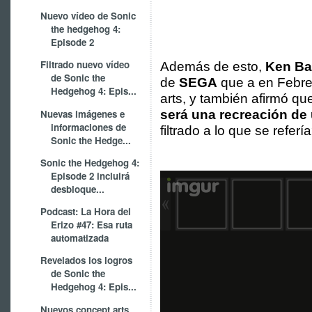
Nuevo vídeo de Sonic
the hedgehog 4:
Episode 2
Filtrado nuevo vídeo
Además de esto,
Ken Ba
de Sonic the
de
SEGA
que a en Febre
Hedgehog 4: Epis...
arts, y también afirmó q
Nuevas imágenes e
será una recreación de 
informaciones de
filtrado a lo que se referí
Sonic the Hedge...
Sonic the Hedgehog 4:
Episode 2 incluirá
desbloque...
Podcast: La Hora del
Erizo #47: Esa ruta
automatizada
Revelados los logros
de Sonic the
Hedgehog 4: Epis...
Nuevos concept arts