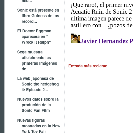
hed...
Sonic está presente en
libro Guiness de los
record...
El Doctor Eggman
aparecerá en "
Wreck It Ralph"
Sega muestra
oficialmente las
primeras imágenes
Entrada más reciente
de...
La web japonesa de
Sonic the hedgehog
4: Episode 2...
Nuevos datos sobre la
produción de la
Sonic Fan Film
Nuevas figuras
mostradas en la New
York Toy Fair