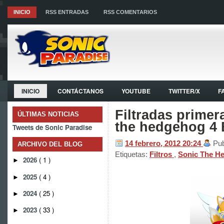
INICIO
RSS ENTRADAS
RSS COMENTARIOS
INICIO
CONTÁCTANOS
YOUTUBE
TWITTER/X
F
Filtradas prime
ÚLTIMAS NOTICIAS
the hedgehog 4 
Tweets de Sonic Paradise
14 febrero, 2012
20:24
Pub
ARCHIVO DEL BLOG
Etiquetas:
Filtros
,
Sonic The H
2026
( 1 )
►
2025
( 4 )
►
2024
( 25 )
►
2023
( 33 )
►