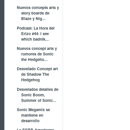
Nuevos concepts arts y
story boards de
Blaze y Nig...
Podcast: La Hora del
Erizo #44: I see
which badnik...
Nuevos concept arts y
rumores de Sonic
the Hedgeho...
Desvelado Concept art
de Shadow The
Hedgehog
Desvelados detalles de
Sonic Boom,
Summer of Sonic...
Sonic Megamix se
mantiene en
desarrollo
La ESRB Americana