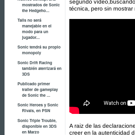
segundo vídeo,buscando a
mostrados de Sonic
técnica, pero sin mostrar
the Hedgeho...
Tails no será
manejable en el
modo para un
jugador...
Sonic tendrá su propio
monopoly
Sonic Drift Racing
también aterrizará en
3DS
Publicado primer
trailer de gameplay
de Sonic the ...
Sonic Heroes y Sonic
Rivals, en PSN
Sonic Triple Trouble,
A raiz de las declaraci
disponible en 3DS
en Marzo
creer en la autenticidad 