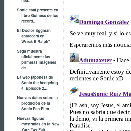
hed...
Sonic está presente en
libro Guiness de los
record...
El Doctor Eggman
aparecerá en "
Wreck It Ralph"
Sega muestra
oficialmente las
primeras imágenes
de...
La web japonesa de
Sonic the hedgehog
4: Episode 2...
Nuevos datos sobre la
produción de la
Sonic Fan Film
Nuevas figuras
mostradas en la New
York Toy Fair