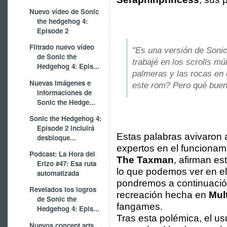
Nuevo vídeo de Sonic
the hedgehog 4:
Episode 2
Filtrado nuevo vídeo
"Es una versión de Sonic
de Sonic the
trabajé en los scrolls mú
Hedgehog 4: Epis...
palmeras y las rocas en 
Nuevas imágenes e
este rom? Pero qué buen
informaciones de
Sonic the Hedge...
Sonic the Hedgehog 4:
Episode 2 incluirá
Estas palabras avivaron 
desbloque...
expertos en el funcionam
Podcast: La Hora del
The Taxman
, afirman e
Erizo #47: Esa ruta
lo que podemos ver en el 
automatizada
pondremos a continuació
Revelados los logros
recreación hecha en
Mul
de Sonic the
fangames.
Hedgehog 4: Epis...
Tras esta polémica, el u
Nuevos concept arts