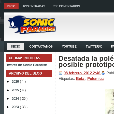
INICIO
RSS ENTRADAS
RSS COMENTARIOS
INICIO
CONTÁCTANOS
YOUTUBE
TWITTER/X
F
Desatada la pol
ÚLTIMAS NOTICIAS
posible prototip
Tweets de Sonic Paradise
08 febrero, 2012
2:46
Publ
ARCHIVO DEL BLOG
Etiquetas:
Beta
,
Polemica
2026
( 1 )
►
2025
( 4 )
►
2024
( 25 )
►
2023
( 33 )
►