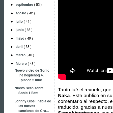
septiembre
( 52 )
►
agosto
( 42 )
►
julio
( 44 )
►
junio
( 66 )
►
mayo
( 49 )
►
abril
( 38 )
►
marzo
( 40 )
►
febrero
( 48 )
▼
Nuevo vídeo de Sonic
the hegdehog 4:
Episode 2 mue...
Nuevo Scan sobre
Tanto fué el revuelo, que
Sonic 1 Beta
Naka
. Este publicó en s
Johnny Gioeli habla de
comentario al respecto, 
las nuevas
traducido, gracias a nue
canciones de Cru...
Seraphinprincess
, sus 