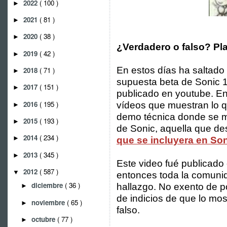
2022
( 100 )
►
2021
( 81 )
►
2020
( 38 )
►
¿Verdadero o falso? Pla
2019
( 42 )
►
En estos días ha saltado
2018
( 71 )
►
supuesta beta de Sonic 1
2017
( 151 )
►
publicado en youtube. En 
2016
( 195 )
vídeos que muestran lo 
►
demo técnica donde se m
2015
( 193 )
►
de Sonic, aquella que d
2014
( 234 )
►
que se incluyera en So
2013
( 345 )
►
Este video fué publicado 
2012
( 587 )
▼
entonces toda la comunid
diciembre
( 36 )
hallazgo. No exento de p
►
de indicios de que lo mos
noviembre
( 65 )
►
falso.
octubre
( 77 )
►