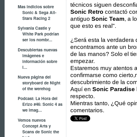
técnicos siguen desconfi
Mas indicios sobre
Sonic Retro
contactó c
Sonic & Sega All-
Stars Racing 2
antiguo
Sonic Team
, a 
que esto es real".
Sylvania Castle y
White Park podrían
¿Será esta la verdadera 
ser los nombr...
encontramos ante un bromi
Descubiertas nuevas
de las manos? Solo el ti
imágenes e
empezar.
información sobre
l...
Estaremos muy atentos al
confirmarse como cierto,
Nueva página del
descubrimiento de la com
storyboard de Night
of the werehog
Aquí en
Sonic Paradise
respecto.
Podcast: La Hora del
Mientras tanto, ¿Qué opi
Erizo #46: Sonic 4 as
comentarios.
we imag...
Vemos nuevos
Concept Arts y
Scans de Sonic the