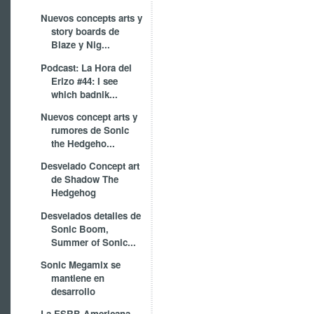
Nuevos concepts arts y
story boards de
Blaze y Nig...
Podcast: La Hora del
Erizo #44: I see
which badnik...
Nuevos concept arts y
rumores de Sonic
the Hedgeho...
Desvelado Concept art
de Shadow The
Hedgehog
Desvelados detalles de
Sonic Boom,
Summer of Sonic...
Sonic Megamix se
mantiene en
desarrollo
La ESRB Americana