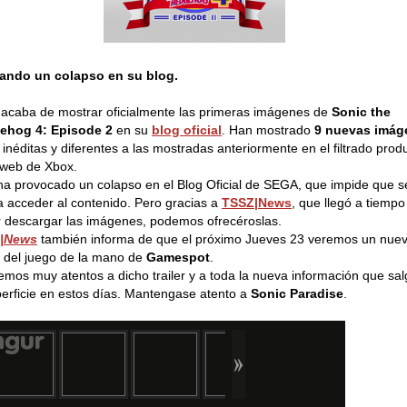
ando un colapso en su blog.
acaba de mostrar oficialmente las primeras imágenes de
Sonic the
ehog 4: Episode 2
en su
blog oficial
. Han mostrado
9 nuevas imág
 inéditas y diferentes a las mostradas anteriormente en el filtrado prod
 web de Xbox.
ha provocado un colapso en el Blog Oficial de SEGA, que impide que s
 acceder al contenido. Pero gracias a
TSSZ|News
, que llegó a tiempo
 descargar las imágenes, podemos ofrecéroslas.
|News
también informa de que el próximo Jueves 23 veremos un nue
er del juego de la mano de
Gamespot
.
emos muy atentos a dicho trailer y a toda la nueva información que sal
perficie en estos días. Mantengase atento a
Sonic Paradise
.