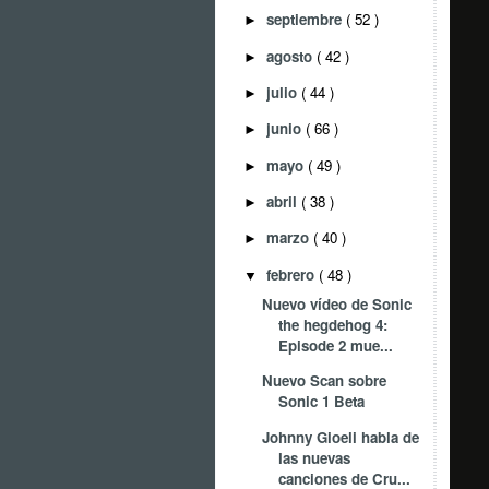
septiembre
( 52 )
►
agosto
( 42 )
►
julio
( 44 )
►
junio
( 66 )
►
mayo
( 49 )
►
abril
( 38 )
►
marzo
( 40 )
►
febrero
( 48 )
▼
Nuevo vídeo de Sonic
the hegdehog 4:
Episode 2 mue...
Nuevo Scan sobre
Sonic 1 Beta
Johnny Gioeli habla de
las nuevas
canciones de Cru...