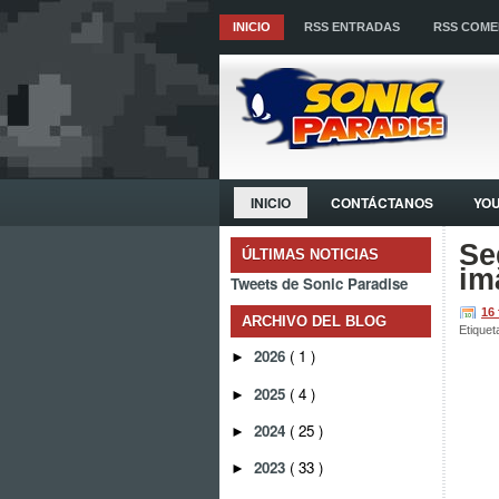
INICIO
RSS ENTRADAS
RSS COME
INICIO
CONTÁCTANOS
YO
Se
ÚLTIMAS NOTICIAS
im
Tweets de Sonic Paradise
16
ARCHIVO DEL BLOG
Etiquet
2026
( 1 )
►
2025
( 4 )
►
2024
( 25 )
►
2023
( 33 )
►