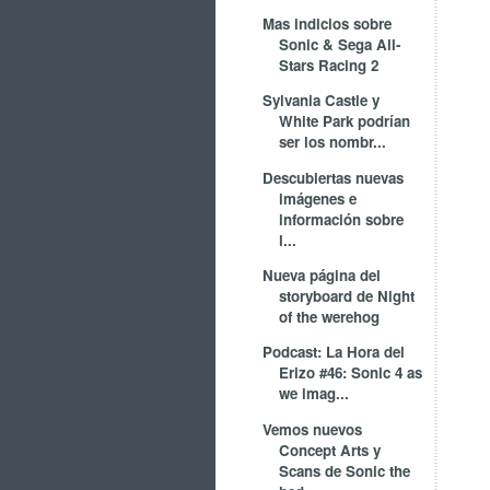
Mas indicios sobre
Sonic & Sega All-
Stars Racing 2
Sylvania Castle y
White Park podrían
ser los nombr...
Descubiertas nuevas
imágenes e
información sobre
l...
Nueva página del
storyboard de Night
of the werehog
Podcast: La Hora del
Erizo #46: Sonic 4 as
we imag...
Vemos nuevos
Concept Arts y
Scans de Sonic the