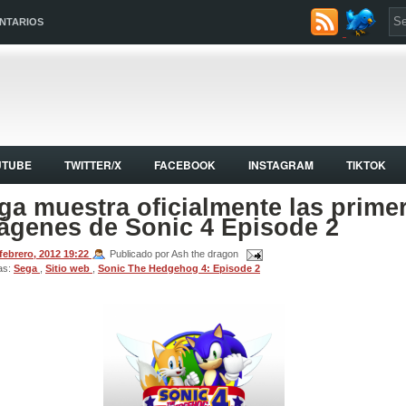
NTARIOS
UTUBE
TWITTER/X
FACEBOOK
INSTAGRAM
TIKTOK
ga muestra oficialmente las prime
ágenes de Sonic 4 Episode 2
 febrero, 2012
19:22
Publicado por Ash the dragon
as:
Sega
,
Sitio web
,
Sonic The Hedgehog 4: Episode 2