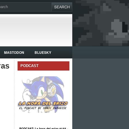
MASTODON
BLUESKY
ras
PODCAST
PODCAST: La hora del erizo #155 -