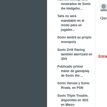
mostrados de Sonic
the Hedgeho...
Tails no será
manejable en el
modo para un
jugador...
Sonic tendrá su propio
monopoly
Sonic Drift Racing
también aterrizará en
Entra
3DS
Publicado primer
trailer de gameplay
de Sonic the ...
Sonic Heroes y Sonic
Rivals, en PSN
Sonic Triple Trouble,
disponible en 3DS
en Marzo