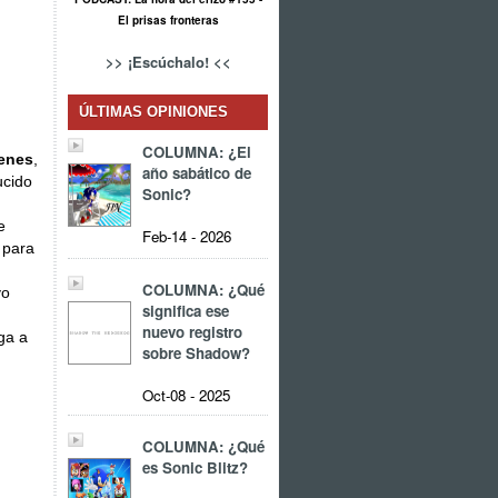
El prisas fronteras
>> ¡Escúchalo! <<
ÚLTIMAS OPINIONES
COLUMNA: ¿El
enes
,
año sabático de
ucido
Sonic?
e
Feb-14 - 2026
 para
COLUMNA: ¿Qué
vo
significa ese
nuevo registro
ga a
sobre Shadow?
Oct-08 - 2025
COLUMNA: ¿Qué
es Sonic Blitz?