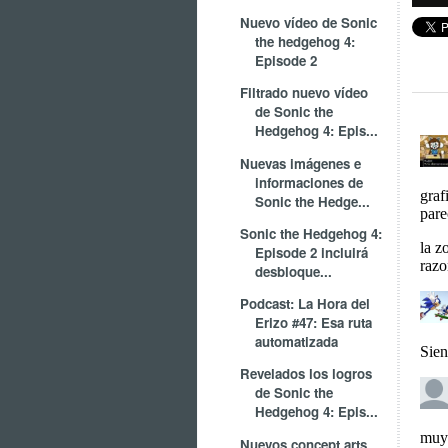
Nuevo vídeo de Sonic
the hedgehog 4:
Episode 2
Filtrado nuevo vídeo
de Sonic the
Hedgehog 4: Epis...
Nuevas imágenes e
informaciones de
Sonic the Hedge...
Sonic the Hedgehog 4:
Episode 2 incluirá
desbloque...
Podcast: La Hora del
Erizo #47: Esa ruta
automatizada
Revelados los logros
de Sonic the
Hedgehog 4: Epis...
Nuevos concept arts