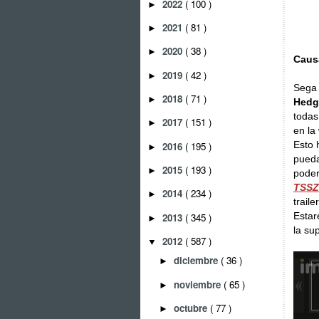
2022
( 100 )
►
2021
( 81 )
►
2020
( 38 )
►
Caus
2019
( 42 )
►
Sega 
2018
( 71 )
►
Hedg
todas
2017
( 151 )
►
en la
Esto 
2016
( 195 )
►
pueda
2015
( 193 )
►
poder
TSSZ
2014
( 234 )
►
trail
Estar
2013
( 345 )
►
la su
2012
( 587 )
▼
diciembre
( 36 )
►
noviembre
( 65 )
►
octubre
( 77 )
►