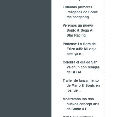
Filtradas primeras
imágenes de Sonic
the hedgehog ...
Veremos un nuevo
Sonic & Sega All
Star Racing
Podcast: La Hora del
Erizo #45: Mi vieja
beta ya n...
Celebra el dia de San
Valentin con rebajas
de SEGA
Trailer de lanzamiento
de Mario & Sonic en
los jue...
Mostramos los dos
nuevos concept arts
de Sonic 4 E...