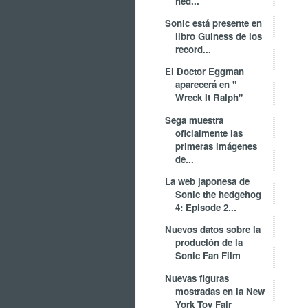
hed...
Sonic está presente en
libro Guiness de los
record...
El Doctor Eggman
aparecerá en "
Wreck It Ralph"
Sega muestra
oficialmente las
primeras imágenes
de...
La web japonesa de
Sonic the hedgehog
4: Episode 2...
Nuevos datos sobre la
produción de la
Sonic Fan Film
Nuevas figuras
mostradas en la New
York Toy Fair