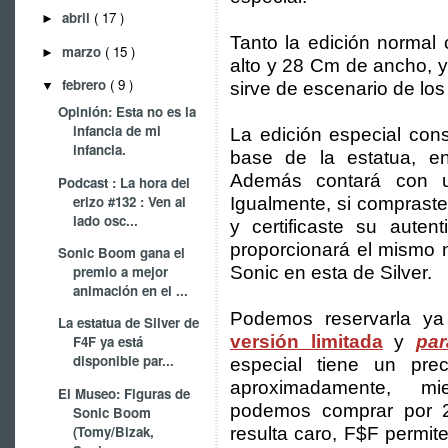
abril
( 17 )
►
Tanto la edición normal
marzo
( 15 )
►
alto y 28 Cm de ancho, 
febrero
( 9 )
▼
sirve de escenario de lo
Opinión: Esta no es la
infancia de mi
La edición especial con
infancia.
base de la estatua, en
Además contará con un 
Podcast : La hora del
erizo #132 : Ven al
Igualmente, si compraste
lado osc...
y certificaste su aute
proporcionará el mismo 
Sonic Boom gana el
premio a mejor
Sonic en esta de Silver.
animación en el ...
Podemos reservarla ya
La estatua de Silver de
versión limitada
y
par
F4F ya está
disponible par...
especial tiene un pr
aproximadamente, mie
El Museo: Figuras de
podemos comprar por 
Sonic Boom
(Tomy/Bizak,
resulta caro, F$F permit