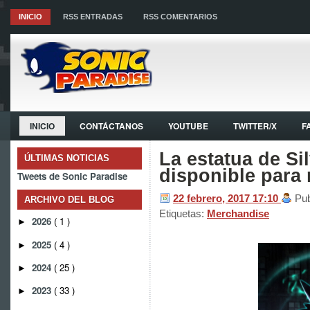
INICIO
RSS ENTRADAS
RSS COMENTARIOS
INICIO
CONTÁCTANOS
YOUTUBE
TWITTER/X
F
La estatua de Si
ÚLTIMAS NOTICIAS
disponible para 
Tweets de Sonic Paradise
22 febrero, 2017
17:10
Pub
ARCHIVO DEL BLOG
Etiquetas:
Merchandise
2026
( 1 )
►
2025
( 4 )
►
2024
( 25 )
►
2023
( 33 )
►