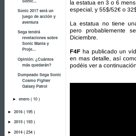
Sonic...
la estatua en 3 o 6 men
especial, y 55$/52€ o 32
Sonic 2017 será un
juego de acción y
aventura
La estatua no tiene un
pero probablemente s
Sega tendrá
Diciembre.
revelaciones sobre
Sonic Mania y
Proje...
F4F
ha publicado un ví
en mas detalle, así co
Opinión: ¿Cuántos
más quedarán?
podéis ver a continuación
Dumpeado Sega Sonic
Cosmo Fighter
Galaxy Patrol
enero
( 10 )
►
2016
( 195 )
►
2015
( 193 )
►
2014
( 234 )
►