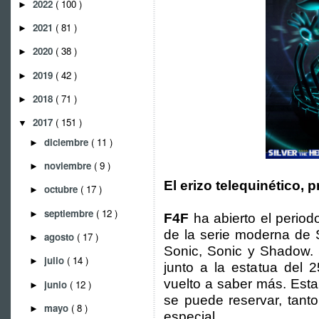
2022
( 100 )
►
2021
( 81 )
►
2020
( 38 )
►
2019
( 42 )
►
2018
( 71 )
►
2017
( 151 )
▼
diciembre
( 11 )
►
noviembre
( 9 )
►
El erizo telequinético, 
octubre
( 17 )
►
septiembre
( 12 )
►
F4F
ha abierto el period
de la serie moderna de 
agosto
( 17 )
►
Sonic, Sonic y Shadow. 
julio
( 14 )
►
junto a la estatua del 
vuelto a saber más. Esta
junio
( 12 )
►
se puede reservar, tant
mayo
( 8 )
►
especial.