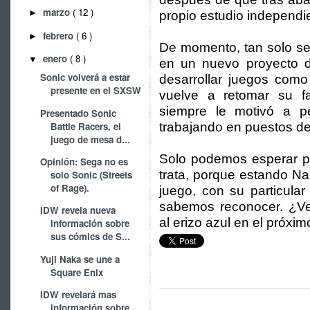
marzo
( 12 )
►
propio estudio independi
febrero
( 6 )
►
De momento, tan solo se
enero
( 8 )
▼
en un nuevo proyecto d
Sonic volverá a estar
desarrollar juegos como
presente en el SXSW
vuelve a retomar su f
siempre le motivó a 
Presentado Sonic
Battle Racers, el
trabajando en puestos de
juego de mesa d...
Solo podemos esperar p
Opinión: Sega no es
trata, porque estando N
solo Sonic (Streets
of Rage).
juego, con su particular
sabemos reconocer. ¿Ve
IDW revela nueva
al erizo azul en el próxi
información sobre
sus cómics de S...
Yuji Naka se une a
Square Enix
IDW revelará mas
información sobre