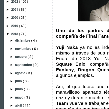
2022
( 100 )
►
2021
( 81 )
►
2020
( 38 )
►
2019
( 42 )
►
Uno de los padres d
2018
( 71 )
▼
compañía de Final Fan
diciembre
( 4 )
►
Yuji Naka
ya no es ind
noviembre
( 6 )
►
mismo a través de sus r
octubre
( 2 )
►
Enero de 2018 Yuji N
Square Enix
, compañ
septiembre
( 2 )
►
Fantasy
,
Dragon Ques
agosto
( 3 )
►
algunos ejemplos.
julio
( 8 )
►
Así, el que fuese uno d
junio
( 3 )
►
maravilloso apartado té
mayo
( 3 )
erizo y durante mucho ti
►
Team
vuelve a trabajar 
abril
( 14 )
►
después de que tras ab