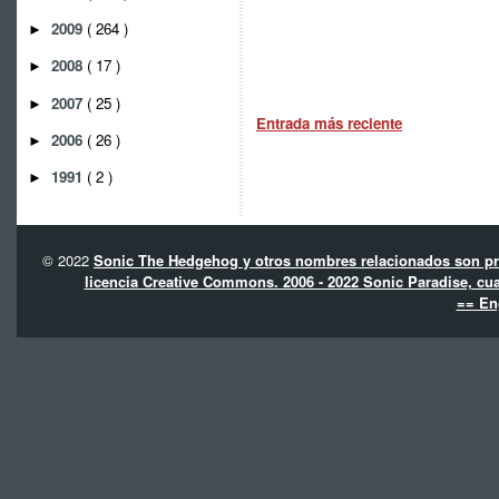
2009
( 264 )
►
2008
( 17 )
►
2007
( 25 )
►
Entrada más reciente
2006
( 26 )
►
1991
( 2 )
►
© 2022
Sonic The Hedgehog y otros nombres relacionados son pro
licencia Creative Commons. 2006 - 2022 Sonic Paradise, cua
== En