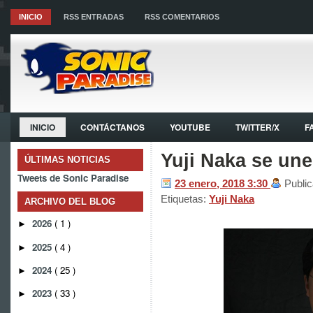
INICIO
RSS ENTRADAS
RSS COMENTARIOS
INICIO
CONTÁCTANOS
YOUTUBE
TWITTER/X
F
Yuji Naka se une
ÚLTIMAS NOTICIAS
Tweets de Sonic Paradise
23 enero, 2018
3:30
Publi
Etiquetas:
Yuji Naka
ARCHIVO DEL BLOG
2026
( 1 )
►
2025
( 4 )
►
2024
( 25 )
►
2023
( 33 )
►