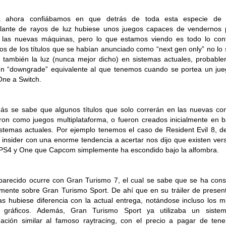
a ahora confiábamos en que detrás de toda esta especie de 
ante de rayos de luz hubiese unos juegos capaces de vendernos 
 las nuevas máquinas, pero lo que estamos viendo es todo lo cont
s de los títulos que se habían anunciado como “next gen only” no lo 
 también la luz (nunca mejor dicho) en sistemas actuales, probabl
n “downgrade” equivalente al que tenemos cuando se portea un ju
ne a Switch.
s se sabe que algunos títulos que solo correrán en las nuevas co
ron como juegos multiplataforma, o fueron creados inicialmente en 
istemas actuales. Por ejemplo tenemos el caso de Resident Evil 8, d
o insider con una enorme tendencia a acertar nos dijo que existen ver
PS4 y One que Capcom simplemente ha escondido bajo la alfombra.
parecido ocurre con Gran Turismo 7, el cual se sabe que se ha cons
almente sobre Gran Turismo Sport. De ahí que en su tráiler de presen
s hubiese diferencia con la actual entrega, notándose incluso los 
os gráficos. Además, Gran Turismo Sport ya utilizaba un siste
nación similar al famoso raytracing, con el precio a pagar de ten