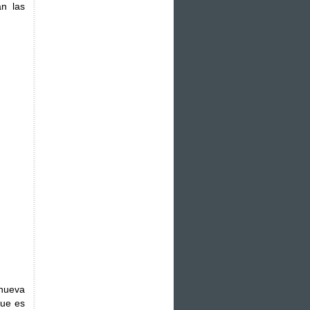
an las
nueva
que es