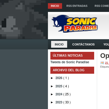
INICIO
RSS ENTRADAS
RSS COME
INICIO
CONTÁCTANOS
YO
Op
ÚLTIMAS NOTICIAS
Tweets de Sonic Paradise
21
Etiquet
ARCHIVO DEL BLOG
2026
( 1 )
►
2025
( 4 )
►
2024
( 25 )
►
2023
( 33 )
►