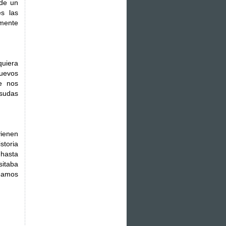
 de un
s las
mente
quiera
uevos
e nos
esudas
vienen
storia
 hasta
sitaba
veamos