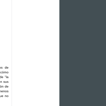
os de
r cómo
de “la
on sus
ión de
menos
que no