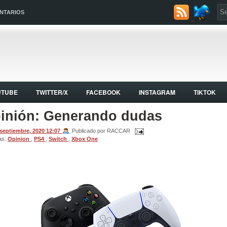
NTARIOS
UTUBE
TWITTER/X
FACEBOOK
INSTAGRAM
TIKTOK
inión: Generando dudas
 septiembre, 2020
12:07
Publicado por RACCAR
as:
Opinion
,
PS4
,
Switch
,
Xbox One