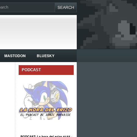
MASTODON
BLUESKY
PODCAST
PODCAST: La hora del erizo #155 -