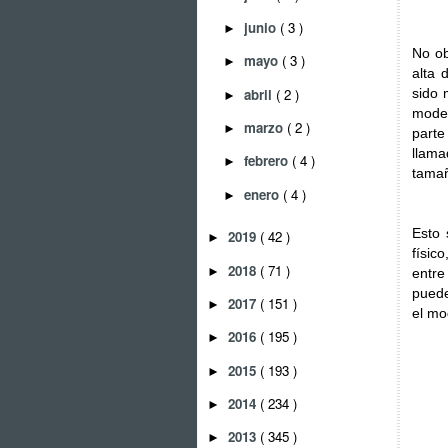
junio
( 3 )
►
No ob
mayo
( 3 )
►
alta 
abril
( 2 )
sido 
►
model
marzo
( 2 )
►
parte
llam
febrero
( 4 )
►
tamañ
enero
( 4 )
►
Esto 
2019
( 42 )
►
físic
2018
( 71 )
►
entre
puede
2017
( 151 )
►
el mod
2016
( 195 )
►
2015
( 193 )
►
2014
( 234 )
►
2013
( 345 )
►