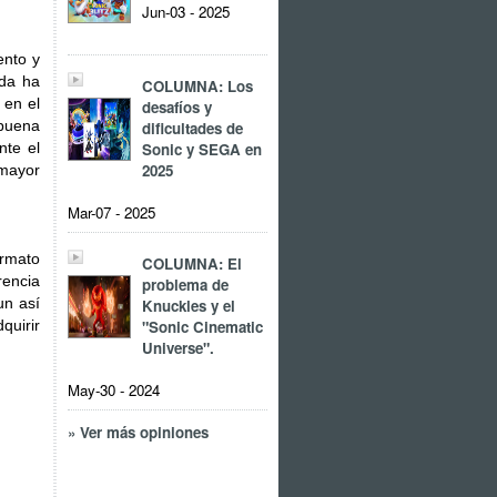
Jun-03 - 2025
ento y
uda ha
COLUMNA: Los
 en el
desafíos y
 buena
dificultades de
Sonic y SEGA en
nte el
2025
mayor
Mar-07 - 2025
ormato
COLUMNA: El
rencia
problema de
un así
Knuckles y el
"Sonic Cinematic
quirir
Universe".
May-30 - 2024
» Ver más opiniones