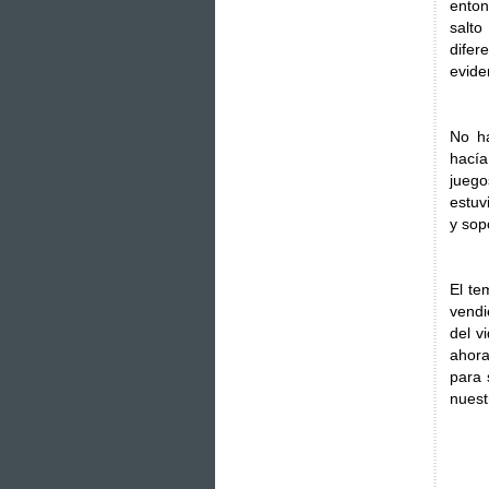
enton
salt
dife
evide
No ha
hací
jueg
estuv
y sop
El te
vendi
del v
ahora
para 
nuest