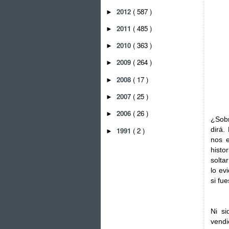
2012
( 587 )
►
2011
( 485 )
►
2010
( 363 )
►
2009
( 264 )
►
2008
( 17 )
►
2007
( 25 )
►
2006
( 26 )
►
¿Sobr
dirá.
1991
( 2 )
►
nos e
histo
solta
lo ev
si fu
Ni s
vendi