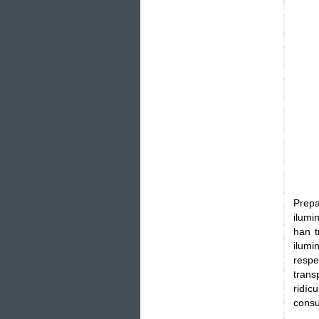
Prep
ilumi
han t
ilumi
respe
tran
ridíc
consu