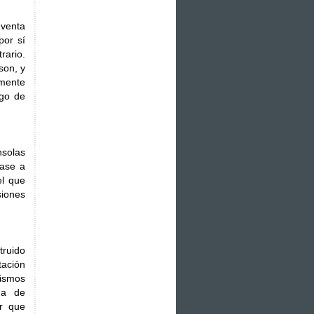
venta
por sí
rario.
son, y
emente
ego de
nsolas
base a
el que
siones
truido
tación
mismos
ma de
er que