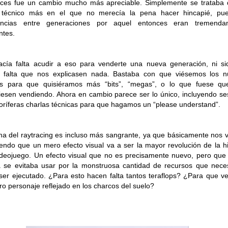
ces fue un cambio mucho más apreciable. Simplemente se trataba
o técnico más en el que no merecía la pena hacer hincapié, pue
rencias entre generaciones por aquel entonces eran tremenda
ntes.
cía falta acudir a eso para venderte una nueva generación, ni si
a falta que nos explicasen nada. Bastaba con que viésemos los n
os para que quisiéramos más “bits”, “megas”, o lo que fuese qu
iesen vendiendo. Ahora en cambio parece ser lo único, incluyendo s
oríferas charlas técnicas para que hagamos un “please understand”.
ma del raytracing es incluso más sangrante, ya que básicamente nos 
endo que un mero efecto visual va a ser la mayor revolución de la hi
ideojuego. Un efecto visual que no es precisamente nuevo, pero que
 se evitaba usar por la monstruosa cantidad de recursos que nece
ser ejecutado. ¿Para esto hacen falta tantos teraflops? ¿Para que 
ro personaje reflejado en los charcos del suelo?