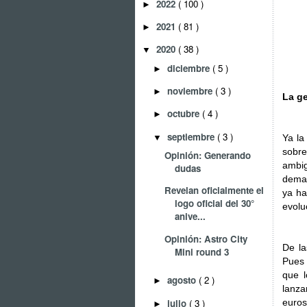
2022
( 100 )
►
2021
( 81 )
►
2020
( 38 )
▼
diciembre
( 5 )
►
noviembre
( 3 )
►
La g
octubre
( 4 )
►
septiembre
( 3 )
▼
Ya la
sobre
Opinión: Generando
ambi
dudas
demas
Revelan oficialmente el
ya ha
logo oficial del 30°
evolu
anive...
Opinión: Astro City
De la
Mini round 3
Pues 
que 
agosto
( 2 )
►
lanz
julio
( 3 )
euros
►