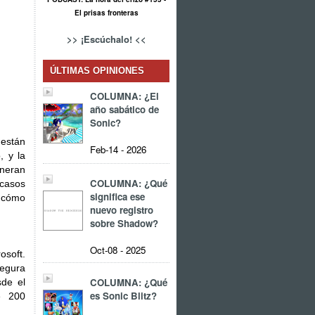
El prisas fronteras
>> ¡Escúchalo! <<
ÚLTIMAS OPINIONES
COLUMNA: ¿El
año sabático de
Sonic?
 están
Feb-14 - 2026
, y la
neran
COLUMNA: ¿Qué
 casos
significa ese
r cómo
nuevo registro
sobre Shadow?
Oct-08 - 2025
osoft.
segura
COLUMNA: ¿Qué
de el
es Sonic Blitz?
e 200