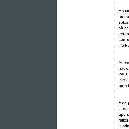
Hast
ambul
solos
Mucho
verán
con u
PS4/O
Ademá
nacie
los s
ciert
para 
Algo 
liter
apena
fall
ilumi