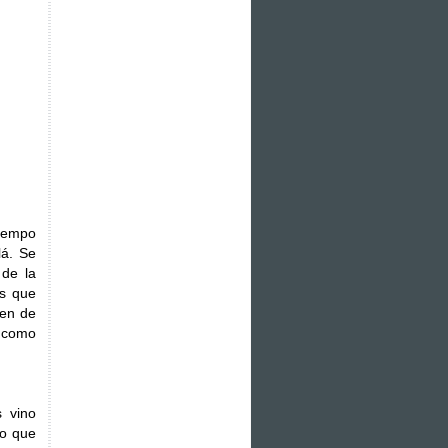
tiempo
lá. Se
 de la
os que
gen de
D como
 vino
so que