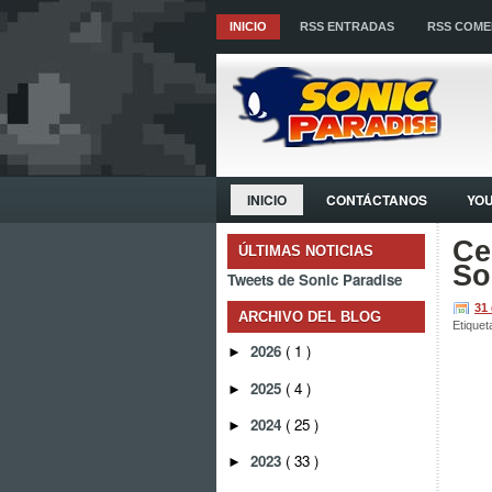
INICIO
RSS ENTRADAS
RSS COME
INICIO
CONTÁCTANOS
YO
Ce
ÚLTIMAS NOTICIAS
So
Tweets de Sonic Paradise
31
ARCHIVO DEL BLOG
Etiquet
2026
( 1 )
►
2025
( 4 )
►
2024
( 25 )
►
2023
( 33 )
►