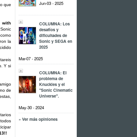
Jun-03 - 2025
ro que
 with
COLUMNA: Los
desafíos y
 Sonic
dificultades de
e como
Sonic y SEGA en
ron la
2025
cidido
Mar-07 - 2025
tareis
. Y si
COLUMNA: El
problema de
Knuckles y el
amigo
"Sonic Cinematic
omo de
Universe".
estas,
May-30 - 2024
tarios
» Ver más opiniones
 todos
icipar
13!!