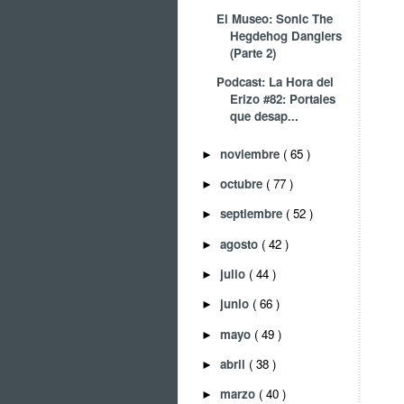
El Museo: Sonic The
Hegdehog Danglers
(Parte 2)
Podcast: La Hora del
Erizo #82: Portales
que desap...
noviembre
( 65 )
►
octubre
( 77 )
►
septiembre
( 52 )
►
agosto
( 42 )
►
julio
( 44 )
►
junio
( 66 )
►
mayo
( 49 )
►
abril
( 38 )
►
marzo
( 40 )
►