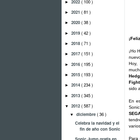
2022
( 100 )
►
2021
( 81 )
►
2020
( 38 )
►
2019
( 42 )
►
¡Feli
2018
( 71 )
►
¡Ho H
2017
( 151 )
►
nuevo
Hoy,
2016
( 195 )
►
much
2015
( 193 )
►
Hedg
Fight
2014
( 234 )
►
sido 
2013
( 345 )
►
En e
2012
( 587 )
▼
Sonic
SEG
diciembre
( 36 )
▼
tendr
Celebra la navidad y el
varios
fin de año con Sonic
Sonic Jump gratis en
Para 