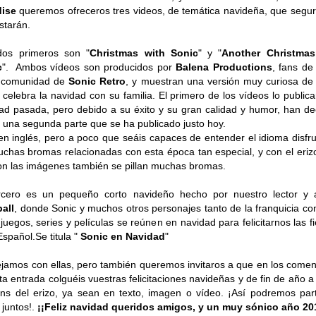
dise
queremos ofreceros tres videos, de temática navideña, que segu
starán.
dos primeros son "
Christmas with Sonic
" y "
Another Christmas
c
". Ambos vídeos son producidos por
Balena Productions
, fans de
a comunidad de
Sonic Retro
, y muestran una versión muy curiosa d
 celebra la navidad con su familia. El primero de los vídeos lo publica
ad pasada, pero debido a su éxito y su gran calidad y humor, han de
 una segunda parte que se ha publicado justo hoy.
en inglés, pero a poco que seáis capaces de entender el idioma disfru
chas bromas relacionadas con esta época tan especial, y con el erizo
on las imágenes también se pillan muchas bromas.
ercero es un pequeño corto navideño hecho por nuestro lector y 
all
, donde Sonic y muchos otros personajes tanto de la franquicia c
 juegos, series y películas se reúnen en navidad para felicitarnos las fi
Español.Se titula "
Sonic en Navidad
"
jamos con ellas, pero también queremos invitaros a que en los comen
ta entrada colguéis vuestras felicitaciones navideñas y de fin de año a
ans del erizo, ya sean en texto, imagen o vídeo. ¡Así podremos part
 juntos!.
¡¡Feliz navidad queridos amigos, y un muy sónico año 20