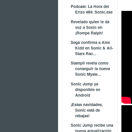
Podcast: La Hora del
Erizo #84: Sonic.exe
Revelado quien le da
voz a Sonic en
¡Rompe Ralph!
Sega confirma a Alex
Kidd en Sonic & All-
Stars Rac...
Stampii revela como
conseguir la nueva
Sonic Myste...
Sonic Jump ya
disponible en
Android
¡Estas navidades,
Sonic está de
rebajas!
Sonic Jump recibe una
nueva actualización