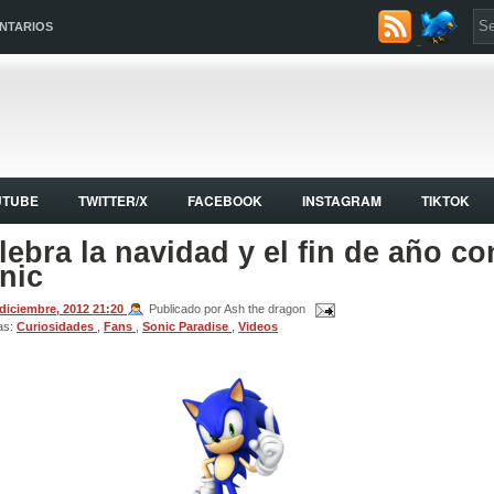
NTARIOS
UTUBE
TWITTER/X
FACEBOOK
INSTAGRAM
TIKTOK
lebra la navidad y el fin de año co
nic
 diciembre, 2012
21:20
Publicado por Ash the dragon
as:
Curiosidades
,
Fans
,
Sonic Paradise
,
Videos