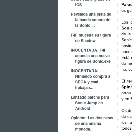
iOS
Para
os gu
Revelada una pista de
la banda sonora de
Los 
la Sonic ...
Soni
de l
F4F muestra su figura
Sonic
de Shadow
navid
INOCENTADA: F4F
hacer
anuncia una nueva
Está 
figura de Sonic.exe
de mu
no, c
INOCENTADA:
Nintendo compra a
El t
SEGA y está
Spinb
trabajan...
otros
Lanzado parche para
y en 
Sonic Jump en
Android
Os de
de es
Opinión: Las dos caras
los f
de una misma
todos
moneda.