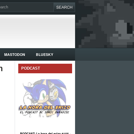
MASTODON
BLUESKY
n
PODCAST
PODCAST: La hora del erizo #155 -