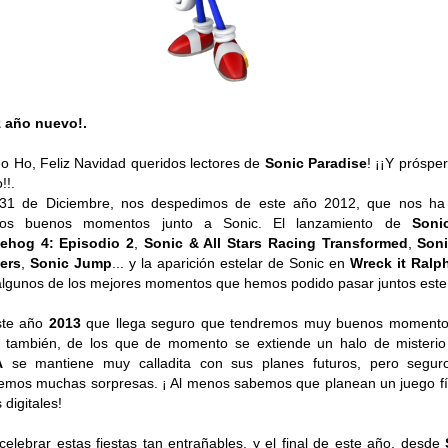
z año nuevo!.
o Ho, Feliz Navidad queridos lectores de
Sonic Paradise
! ¡¡Y próspe
!!.
 31 de Diciembre, nos despedimos de este año 2012, que nos ha
os buenos momentos junto a Sonic. El lanzamiento de
Soni
ehog 4: Episodio 2
,
Sonic & All Stars Racing Transformed
,
Soni
ers
,
Sonic Jump
... y la aparición estelar de Sonic en
Wreck it Ralp
algunos de los mejores momentos que hemos podido pasar juntos este
ste año
2013
que llega seguro que tendremos muy buenos momento
 también, de los que de momento se extiende un halo de misteri
A
se mantiene muy calladita con sus planes futuros, pero segur
emos muchas sorpresas. ¡ Al menos sabemos que planean un juego fí
 digitales!
celebrar estas fiestas tan entrañables, y el final de este año, desde