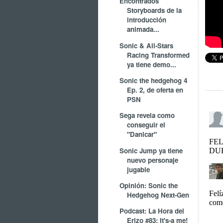
Encontrados
Storyboards de la
introducción
animada...
Sonic & All-Stars
Racing Transformed
ya tiene demo...
Sonic the hedgehog 4
Ep. 2, de oferta en
PSN
Sega revela como
conseguir el
"Danicar"
Sonic Jump ya tiene
nuevo personaje
jugable
Opinión: Sonic the
Hedgehog Next-Gen
Podcast: La Hora del
Erizo #83: It's-a me!