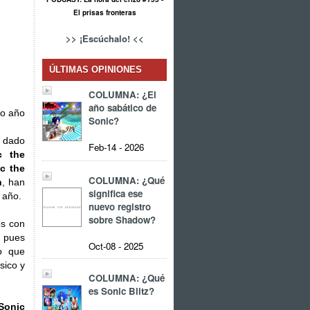
El prisas fronteras
>> ¡Escúchalo! <<
ÚLTIMAS OPINIONES
COLUMNA: ¿El
año sabático de
ro año
Sonic?
 dado
Feb-14 - 2026
c the
c the
COLUMNA: ¿Qué
h
, han
significa ese
 año.
nuevo registro
sobre Shadow?
s con
o pues
Oct-08 - 2025
o que
sico y
COLUMNA: ¿Qué
es Sonic Blitz?
Sonic