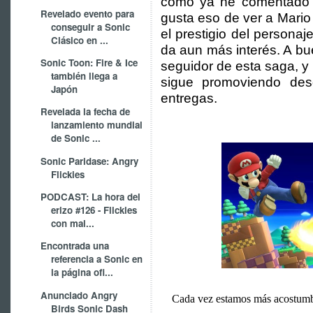
como ya he comentado e
Revelado evento para
gusta eso de ver a Mari
conseguir a Sonic
el prestigio del personaj
Clásico en ...
da aun más interés. A b
Sonic Toon: Fire & Ice
seguidor de esta saga, 
también llega a
sigue promoviendo de
Japón
entregas.
Revelada la fecha de
lanzamiento mundial
de Sonic ...
Sonic Paridase: Angry
Flickies
PODCAST: La hora del
erizo #126 - Flickies
con mal...
Encontrada una
referencia a Sonic en
la página ofi...
Anunciado Angry
Cada vez estamos más acostumbr
Birds Sonic Dash