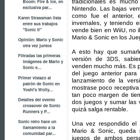
tradicionales es much
Boom: Fire & Ice, en
exclusiva par...
Nintendo. Las bajas ven
como fue el anterior,
Karen Strassman lista
invernales, y teniendo 
entre sus trabajos
"Sonic II"
vende bien en WiiU, no 
Mario & Sonic en los Jue
Opinión: Mario y Sonic
otra vez juntos
A esto hay que sumarle
Filtradas las primeras
versión de 3DS, sabien
imágenes de Mario y
venden mucho más. Es pr
Sonic e...
del juego anterior para
Primer vistazo al
lanzamiento de la ver
patrón de Sonic en
mostrase poco receptiva
Yoshi's Wolly...
tan poco margen de tie
Detalles del evento
dos juegos y sumar las 
crossover de Sonic
quizá salga rentable.
Runners y P...
Sonic retro hace un
Una vez respondido el
llamamiento a la
Mario & Sonic, queda
comunidad par...
juegos de ambos person