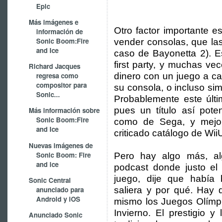
Epic
Más imágenes e
Otro factor importante 
información de
Sonic Boom:Fire
vender consolas, que las
and Ice
caso de Bayonetta 2). E
first party, y muchas v
Richard Jacques
dinero con un juego a c
regresa como
compositor para
su consola, o incluso s
Sonic...
Probablemente este últi
pues un título así pote
Más información sobre
Sonic Boom:Fire
como de Sega, y mejo
and Ice
criticado catálogo de Wii
Nuevas imágenes de
Sonic Boom: Fire
Pero hay algo más, a
and ice
podcast donde justo el
juego, dije que había 
Sonic Central
saliera y por qué. Hay 
anunciado para
Android y iOS
mismo los Juegos Olímpi
Invierno. El prestigio 
Anunciado Sonic