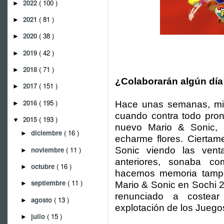
2022
( 100 )
►
2021
( 81 )
►
2020
( 38 )
►
2019
( 42 )
►
2018
( 71 )
►
¿Colaborarán algún día
2017
( 151 )
►
2016
( 195 )
Hace unas semanas, mi 
►
cuando contra todo pron
2015
( 193 )
▼
nuevo Mario & Sonic, 
diciembre
( 16 )
►
echarme flores. Ciertam
noviembre
( 11 )
Sonic viendo las ven
►
anteriores, sonaba c
octubre
( 16 )
►
hacemos memoria tampo
septiembre
( 11 )
Mario & Sonic en Sochi 
►
renunciado a costea
agosto
( 13 )
►
explotación de los Juego
julio
( 15 )
►