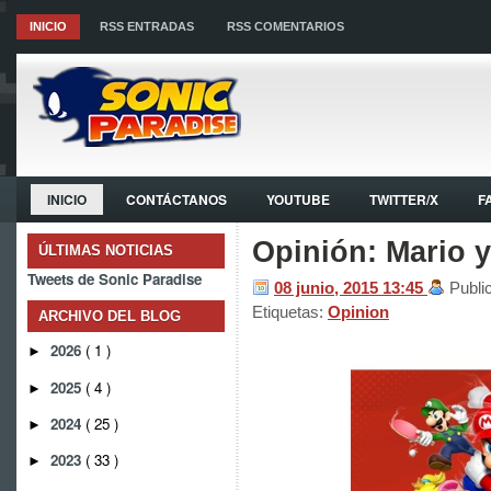
INICIO
RSS ENTRADAS
RSS COMENTARIOS
INICIO
CONTÁCTANOS
YOUTUBE
TWITTER/X
F
Opinión: Mario y
ÚLTIMAS NOTICIAS
Tweets de Sonic Paradise
08 junio, 2015
13:45
Publ
Etiquetas:
Opinion
ARCHIVO DEL BLOG
2026
( 1 )
►
2025
( 4 )
►
2024
( 25 )
►
2023
( 33 )
►