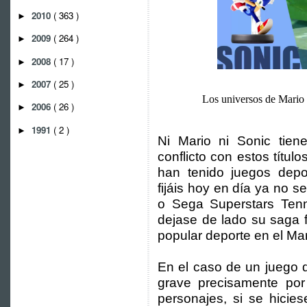
2010
( 363 )
►
2009
( 264 )
►
2008
( 17 )
►
2007
( 25 )
►
Los universos de Mario 
2006
( 26 )
►
1991
( 2 )
►
Ni Mario ni Sonic tien
conflicto con estos títul
han tenido juegos depo
fijáis hoy en día ya no 
o Sega Superstars Tenn
dejase de lado su saga fu
popular deporte en el Ma
En el caso de un juego 
grave precisamente por 
personajes, si se hici