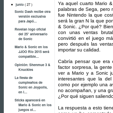
Ya aquel cuarto Mario &
junio
( 27 )
▼
palabras de Sega, pero 
Sonic Dash recibe otra
fue Nintendo la que cos
versión exclusiva
será la gran N la que po
para Japó...
& Sonic. ¿Por qué? Bien
Revelan logo oficial
con unas ventas bruta
del 25° aniversario
convirtió en el juego m
de Sonic
pero después las ventas
Mario & Sonic en los
importar su calidad.
JJOO Río 2015 será
compatible...
Cabría pensar que era 
Opinión: Shenmue 3 &
factor sorpresa, la gen
Knuckles
ver a Mario y a Sonic j
La fiesta de
interesantes que la de
cumpleaños de
como por ejemplo una av
Sonic en Joypolis,
no acompañan, y una gran
en i...
¿Por qué siguen saliend
Sticks aparecerá en
Mario & Sonic en los
La respuesta a esto tien
juegos ol...