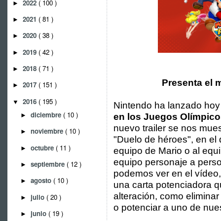
2022
( 100 )
►
2021
( 81 )
►
2020
( 38 )
►
2019
( 42 )
►
2018
( 71 )
►
Presenta el 
2017
( 151 )
►
2016
( 195 )
▼
Nintendo ha lanzado hoy 
diciembre
( 10 )
►
en los Juegos Olímpico
nuevo trailer se nos mue
noviembre
( 10 )
►
"Duelo de héroes", en el
octubre
( 11 )
►
equipo de Mario o al equi
equipo personaje a perso
septiembre
( 12 )
►
podemos ver en el vídeo,
agosto
( 10 )
►
una carta potenciadora q
alteración, como eliminar
julio
( 20 )
►
o potenciar a uno de nue
junio
( 19 )
►