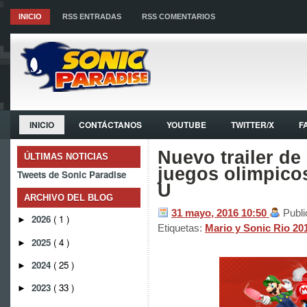
INICIO
RSS ENTRADAS
RSS COMENTARIOS
INICIO
CONTÁCTANOS
YOUTUBE
TWITTER/X
F
Nuevo trailer de
ÚLTIMAS NOTICIAS
juegos olimpicos
Tweets de Sonic Paradise
U
ARCHIVO DEL BLOG
31 mayo, 2016
10:50
Publi
2026
( 1 )
►
Etiquetas:
Mario y Sonic Rio 2
2025
( 4 )
►
2024
( 25 )
►
2023
( 33 )
►