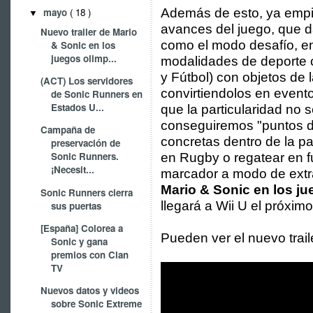
Además de esto, ya empi
mayo
( 18 )
▼
avances del juego, que d
Nuevo trailer de Mario
como el modo desafío, en 
& Sonic en los
juegos olimp...
modalidades de deporte c
y Fútbol) con objetos de 
(ACT) Los servidores
convirtiendolos en evento
de Sonic Runners en
Estados U...
que la particularidad no 
conseguiremos "puntos de
Campaña de
concretas dentro de la pa
preservación de
Sonic Runners.
en Rugby o regatear en f
¡Necesit...
marcador a modo de extra
Mario & Sonic en los j
Sonic Runners cierra
llegará a Wii U el próxim
sus puertas
[España] Colorea a
Pueden ver el nuevo trail
Sonic y gana
premios con Clan
TV
Nuevos datos y videos
sobre Sonic Extreme