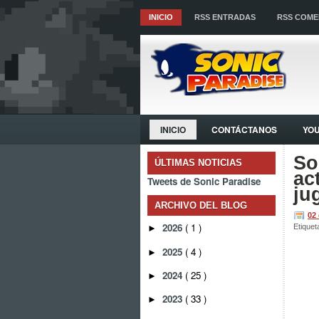
INICIO
RSS ENTRADAS
RSS COME
INICIO
CONTÁCTANOS
YO
So
ÚLTIMAS NOTICIAS
ac
Tweets de Sonic Paradise
ju
ARCHIVO DEL BLOG
02
2026
( 1 )
Etiquet
►
2025
( 4 )
►
2024
( 25 )
►
2023
( 33 )
►