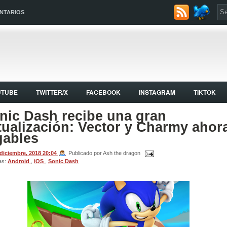
NTARIOS
UTUBE
TWITTER/X
FACEBOOK
INSTAGRAM
TIKTOK
nic Dash recibe una gran
tualización: Vector y Charmy ahor
gables
 diciembre, 2018
20:04
Publicado por Ash the dragon
as:
Android
,
iOS
,
Sonic Dash