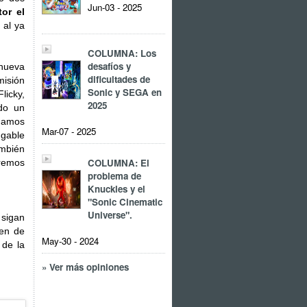
Jun-03 - 2025
tor el
 al ya
COLUMNA: Los
desafíos y
nueva
dificultades de
misión
Sonic y SEGA en
licky,
2025
do un
gamos
Mar-07 - 2025
ugable
ambién
COLUMNA: El
remos
problema de
Knuckles y el
"Sonic Cinematic
Universe".
sigan
en de
May-30 - 2024
 de la
» Ver más opiniones