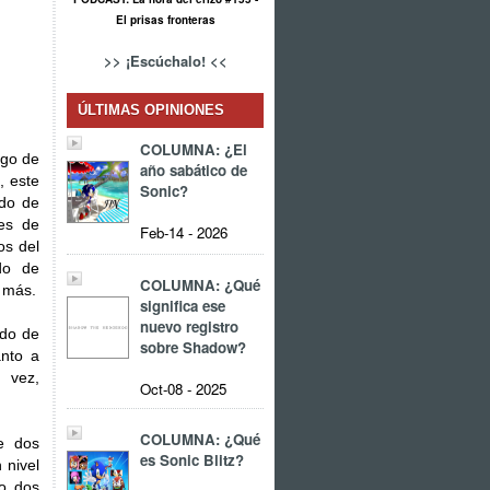
El prisas fronteras
>> ¡Escúchalo! <<
ÚLTIMAS OPINIONES
COLUMNA: ¿El
ogo de
año sabático de
, este
Sonic?
ado de
es de
Feb-14 - 2026
os del
do de
COLUMNA: ¿Qué
s más.
significa ese
nuevo registro
ado de
sobre Shadow?
anto a
 vez,
Oct-08 - 2025
COLUMNA: ¿Qué
e dos
es Sonic Blitz?
 nivel
o dos