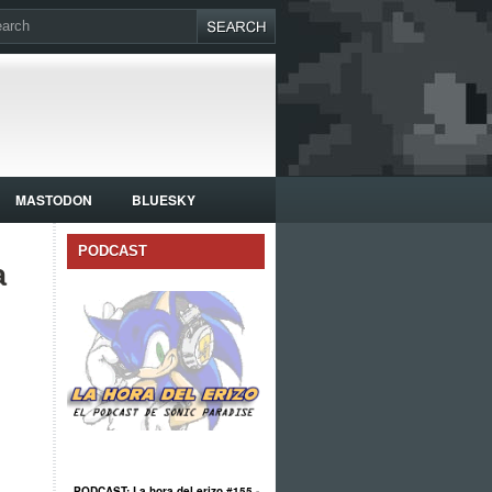
MASTODON
BLUESKY
PODCAST
a
PODCAST: La hora del erizo #155 -