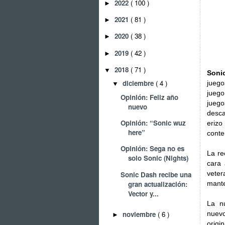
2022
( 100 )
►
2021
( 81 )
►
2020
( 38 )
►
2019
( 42 )
►
2018
( 71 )
▼
Soni
diciembre
( 4 )
juego
▼
juego
Opinión: Feliz año
jueg
nuevo
desca
Opinión: “Sonic wuz
eriz
here”
conte
Opinión: Sega no es
La re
solo Sonic (Nights)
cara 
vete
Sonic Dash recibe una
gran actualización:
mante
Vector y...
La n
nuevo
noviembre
( 6 )
►
origi