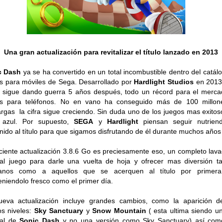
Una gran actualización para revitalizar el título lanzado en 2013
c Dash
ya se ha convertido en un total incombustible dentro del catál
s para móviles de Sega. Desarrollado por
Hardlight Studios
en 2013
 sigue dando guerra 5 años después, todo un récord para el merc
os para teléfonos. No en vano ha conseguido más de 100 millon
rgas la cifra sigue creciendo. Sin duda uno de los juegos mas exitos
o azul. Por supuesto,
SEGA
y
Hardlight
piensan seguir nutrien
nido al título para que sigamos disfrutando de él durante muchos año
ciente actualización 3.8.6 Go es preciesamente eso, un completo lav
al juego para darle una vuelta de hoja y ofrecer mas diversión t
ranos como a aquellos que se acerquen al título por primera
niendolo fresco como el primer día.
ueva actualización incluye grandes cambios, como la aparición d
s niveles:
Sky Sanctuary
y
Snow Mountain
( esta ultima siendo un
nal de
Sonic Dash
y no una versión como Sky Sanctuary) así com