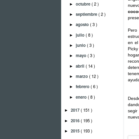
octubre
( 2 )
►
nuevo
coco
septiembre
( 2 )
►
prese
agosto
( 3 )
►
Pero
julio
( 8 )
►
estru
en el
junio
( 3 )
►
Pick
hoga
mayo
( 3 )
►
recon
abril
( 14 )
►
deter
tene
marzo
( 12 )
►
ayuda
febrero
( 6 )
►
enero
( 8 )
►
Desd
dand
2017
( 151 )
►
segir
nueva
2016
( 195 )
►
2015
( 193 )
►