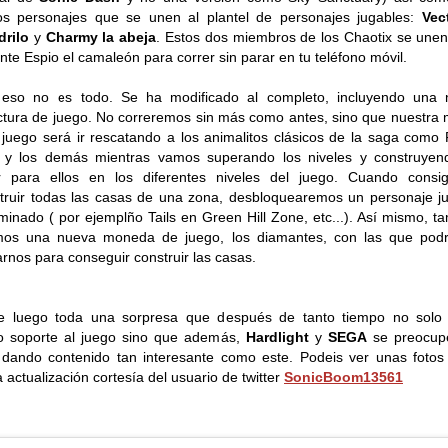
s personajes que se unen al plantel de personajes jugables:
Vec
drilo
y
Charmy la abeja
. Estos dos miembros de los Chaotix se unen
nte Espio el camaleón para correr sin parar en tu teléfono móvil.
 eso no es todo. Se ha modificado al completo, incluyendo una 
ctura de juego. No correremos sin más como antes, sino que nuestra 
 juego será ir rescatando a los animalitos clásicos de la saga como F
y y los demás mientras vamos superando los niveles y construyen
r para ellos en los diferentes niveles del juego. Cuando consi
truir todas las casas de una zona, desbloquearemos un personaje j
minado ( por ejemplño Tails en Green Hill Zone, etc...). Así mismo, t
mos una nueva moneda de juego, los diamantes, con las que pod
rnos para conseguir construir las casas.
e luego toda una sorpresa que después de tanto tiempo no solo 
o soporte al juego sino que además,
Hardlight
y
SEGA
se preocup
 dando contenido tan interesante como este. Podeis ver unas fotos
 actualización cortesía del usuario de twitter
SonicBoom13561