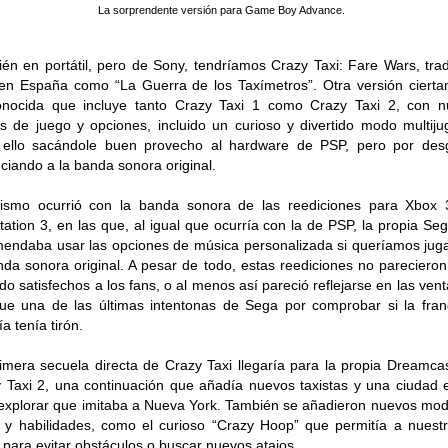
La sorprendente versión para Game Boy Advance.
én en portátil, pero de Sony, tendríamos Crazy Taxi: Fare Wars, tra
en España como “La Guerra de los Taxímetros”. Otra versión ciert
onocida que incluye tanto Crazy Taxi 1 como Crazy Taxi 2, con n
 de juego y opciones, incluido un curioso y divertido modo multiju
 ello sacándole buen provecho al hardware de PSP, pero por desg
ciando a la banda sonora original.
ismo ocurrió con la banda sonora de las reediciones para Xbox 
tation 3, en las que, al igual que ocurría con la de PSP, la propia Se
endaba usar las opciones de música personalizada si queríamos jug
nda sonora original. A pesar de todo, estas reediciones no parecieron
odo satisfechos a los fans, o al menos así pareció reflejarse en las vent
ue una de las últimas intentonas de Sega por comprobar si la fran
a tenía tirón.
imera secuela directa de Crazy Taxi llegaría para la propia Dreamca
 Taxi 2, una continuación que añadía nuevos taxistas y una ciudad 
explorar que imitaba a Nueva York. También se añadieron nuevos mo
 y habilidades, como el curioso “Crazy Hoop” que permitía a nuestr
r para evitar obstáculos o buscar nuevos atajos.