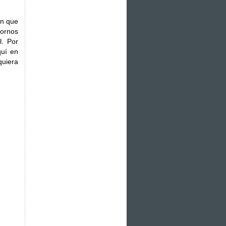
ón que
tornos
l. Por
quí en
quiera