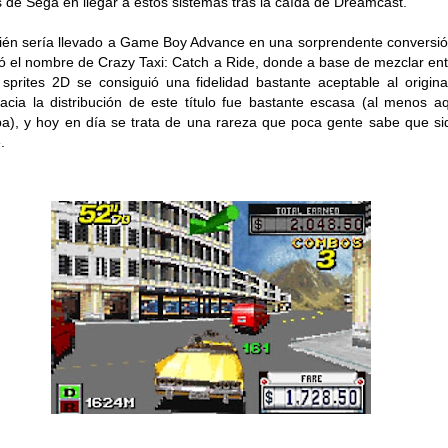
os de Sega en llegar a estos sistemas tras la caída de Dreamcast.
én sería llevado a Game Boy Advance en una sorprendente conversi
ió el nombre de Crazy Taxi: Catch a Ride, donde a base de mezclar en
sprites 2D se consiguió una fidelidad bastante aceptable al origina
acia la distribución de este título fue bastante escasa (al menos a
a), y hoy en día se trata de una rareza que poca gente sabe que si
.