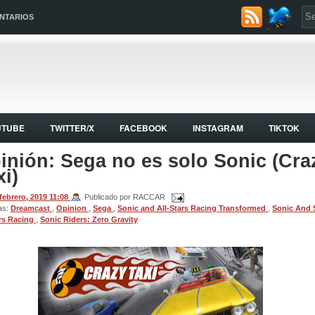
NTARIOS
UTUBE
TWITTER/X
FACEBOOK
INSTAGRAM
TIKTOK
inión: Sega no es solo Sonic (Cra
xi)
 febrero, 2019
11:08
Publicado por RACCAR
as:
Dreamcast
,
Opinion
,
Sega
,
Sonic and All-Stars Racing Transformed
,
Sonic And 
ars Racing
,
Sonic Riders: Zero Gravity