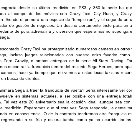
desgracia desde su última reedición en PS3 y 360 la serie ha qu
ada al campo de los móviles con Crazy Taxi: City Rush, y Crazy
n. Siendo el primero una especie de “temple run”, y el segundo un c
ador de gestión de negocios. Un destino ciertamente triste para un 
rdante de pura adrenalina y diversión que esperamos no suponga el
 saga.
escontado Crazy Taxi ha protagonizado numerosos cameos en otros t
ga, incluso juegos relacionados con nuestro erizo favorito como
s Zero Gravity, o ambas entregas de la serie All-Stars Racing. T
os encontrar la franquicia dentro del reciente Sega Heroes, pero apa
 cameos, hace ya tiempo que no vemos a estos locos taxistas recorr
s en busca de clientes.
nimará Sega a traer la franquicia de vuelta? Sería interesante ver c
vuelve en sistemas actuales, a ser posible con una entrega tota
. Tal vez este 20 aniversario sea la ocasión ideal, aunque sea con
de reedición. Esperemos que si esta vez Sega responde, la gente t
nda en consecuencia. O de lo contrario tendremos otra franquicia 
regresando a su fría y oscura tumba como ya ha ocurrido tantas
.