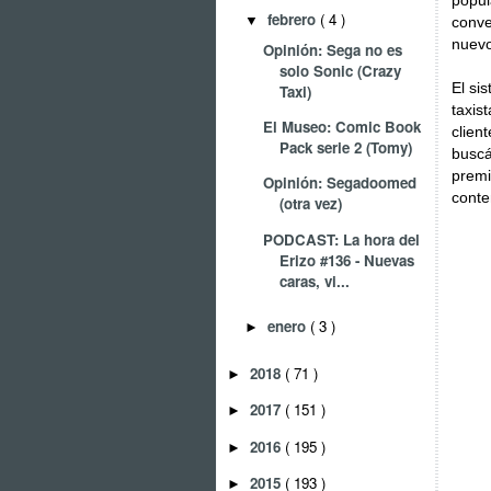
popul
febrero
( 4 )
▼
conve
nuevo
Opinión: Sega no es
solo Sonic (Crazy
El si
Taxi)
taxis
El Museo: Comic Book
clien
Pack serie 2 (Tomy)
buscá
premi
Opinión: Segadoomed
conte
(otra vez)
PODCAST: La hora del
Erizo #136 - Nuevas
caras, vi...
enero
( 3 )
►
2018
( 71 )
►
2017
( 151 )
►
2016
( 195 )
►
2015
( 193 )
►