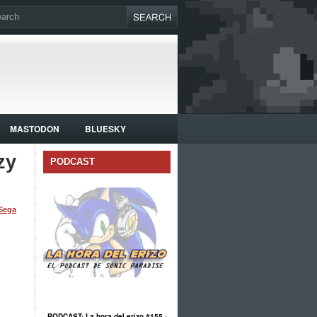
MASTODON
BLUESKY
zy
PODCAST
Sega
PODCAST: La hora del erizo #155 -