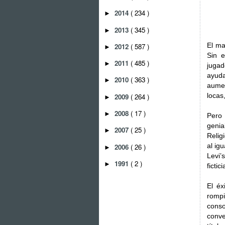
2014
( 234 )
►
2013
( 345 )
►
El ma
2012
( 587 )
►
Sin 
2011
( 485 )
►
jugad
ayuda
2010
( 363 )
►
aumen
locas
2009
( 264 )
►
2008
( 17 )
►
Pero 
genia
2007
( 25 )
►
Relig
al ig
2006
( 26 )
►
Levi’
1991
( 2 )
►
fictici
El éx
romp
cons
conv