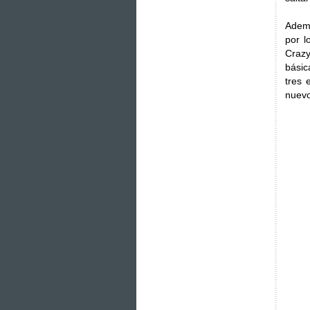
Ademá
por l
Crazy
básic
tres 
nuevo