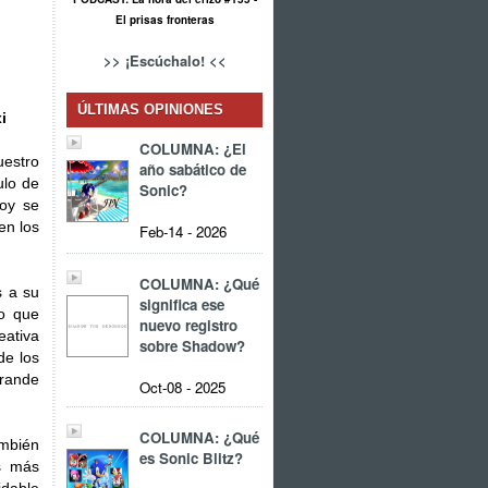
El prisas fronteras
>> ¡Escúchalo! <<
ÚLTIMAS OPINIONES
i
COLUMNA: ¿El
uestro
año sabático de
ulo de
Sonic?
hoy se
en los
Feb-14 - 2026
COLUMNA: ¿Qué
s a su
significa ese
co que
nuevo registro
eativa
sobre Shadow?
de los
grande
Oct-08 - 2025
COLUMNA: ¿Qué
ambién
es Sonic Blitz?
os más