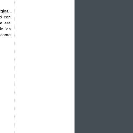
ginal,
ió con
ue era
de las
í como