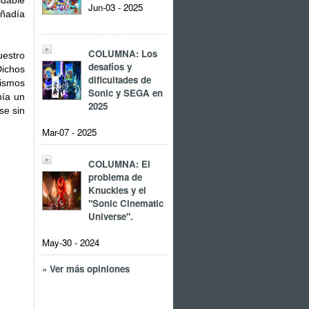
idable
Jun-03 - 2025
añadía
COLUMNA: Los
uestro
desafíos y
Dichos
dificultades de
mismos
Sonic y SEGA en
nía un
2025
se sin
Mar-07 - 2025
COLUMNA: El
problema de
Knuckles y el
"Sonic Cinematic
Universe".
May-30 - 2024
» Ver más opiniones