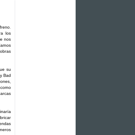
freno.
a los
ue nos
díamos
iobras
fue su
 y Bad
iones,
o como
marcas
inaría
ricar
endas
meros