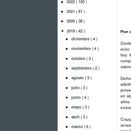
2022
( 100 )
►
2021
( 81 )
►
2020
( 38 )
►
2019
( 42 )
▼
Pon e
diciembre
( 4 )
►
Conti
noviembre
( 4 )
►
erizo
hoy i
octubre
( 3 )
►
cumpl
salon
septiembre
( 2 )
►
agosto
( 3 )
►
Dicho
adict
julio
( 3 )
►
prove
en al
junio
( 4 )
►
años.
mayo
( 3 )
►
inclu
abril
( 3 )
►
Crazy
arras
marzo
( 6 )
►