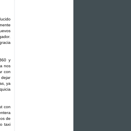
ducido
amente
uevos
gador.
racia
360 y
ga nos
ar con
 dejar
as, ya
quicia
st con
entera
dos de
o taxi