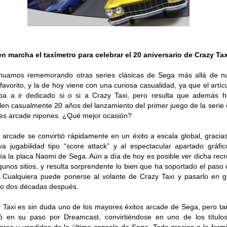
n marcha el taxímetro para celebrar el 20 aniversario de Crazy Tax
nuamos rememorando otras series clásicas de Sega más allá de n
 favorito, y la de hoy viene con una curiosa casualidad, ya que el artíc
ba a ir dedicado si o si a Crazy Taxi, pero resulta que además 
en casualmente 20 años del lanzamiento del primer juego de la serie 
es arcade nipones. ¿Qué mejor ocasión?
 arcade se convirtió rápidamente en un éxito a escala global, gracia
iva jugabilidad tipo “score attack” y al espectacular apartado gráfi
ía la placa Naomi de Sega. Aún a día de hoy es posible ver dicha recr
gunos sitios, y resulta sorprendente lo bien que ha soportado el paso 
 Cualquiera puede ponerse al volante de Crazy Taxi y pasarlo en 
so dos décadas después.
 Taxi es sin duda uno de los mayores éxitos arcade de Sega, pero t
ó en su paso por Dreamcast, convirtiéndose en uno de los títul