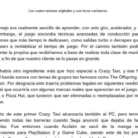
Los cuatro taxistas originales y sus locos cacharros.
nejo era realmente sencillo de aprender, con solo giro, acelerador, y 
embargo, el juego escondía técnicas avanzadas de conducción par
ores que más tiempo le dedicasen, como salidas turbo o derrapes q
sen a rentabilizar el tiempo de juego. Por el camino también po
tar la propina que recibiríamos a base de realizar toda clase de man
, a fin de que nuestro cliente se lo pasas en grande.
había otro ingrediente más que hizo especial a Crazy Taxi, y ese 
l banda sonora con temas de grupos tan famosos como The Offspring
ion. Por desgracia esto traería problemas legales en siguientes reedic
ual que ocurriría con algunas marcas reales que aparecían en el jueg
s o Pizza Hut, que tuvieron que ser eliminadas o reemplazadas por 
as.
ito de este primer Crazy Taxi alcanzaría también al PC, pero term
iendo todas las barreras cuando Sega anunció que dejaba de fab
olas. Fue entonces cuando Acclaim se sacó de la manga s
ersiones para PlayStation 2 y Game Cube, siendo este de los pri