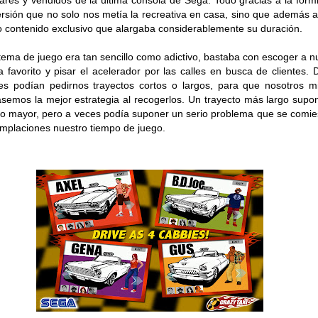
ares y vendidos de la última consola de Sega. Todo gracias a la form
rsión que no solo nos metía la recreativa en casa, sino que además 
 contenido exclusivo que alargaba considerablemente su duración.
stema de juego era tan sencillo como adictivo, bastaba con escoger a n
ta favorito y pisar el acelerador por las calles en busca de clientes. 
tes podían pedirnos trayectos cortos o largos, para que nosotros 
semos la mejor estrategia al recogerlos. Un trayecto más largo supo
o mayor, pero a veces podía suponer un serio problema que se comie
mplaciones nuestro tiempo de juego.