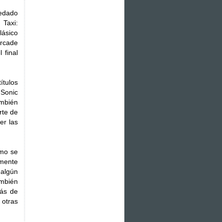
edado
 Taxi:
lásico
arcade
 final
ítulos
 Sonic
ambién
rte de
er las
ómo se
lmente
 algún
ambién
más de
 otras