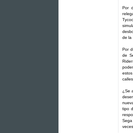
Por 
releg
Tycoo
simul
desbo
de la
Por d
de Se
Rider
podem
estos
calle
¿Se a
desen
nueva
tipo 
respo
Sega 
veces