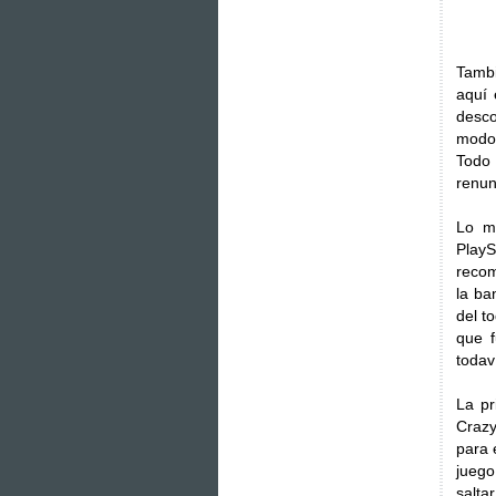
Tambi
aquí 
desc
modos
Todo
renun
Lo m
PlayS
recom
la ba
del t
que f
todaví
La pr
Crazy
para 
juego
salta