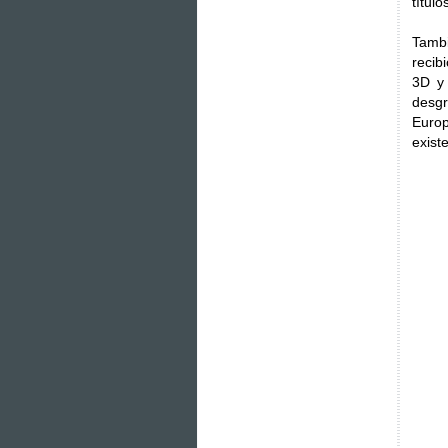
títul
Tambi
recib
3D y 
desgr
Europ
existe