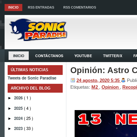
INICIO
RSS ENTRADAS
RSS COMENTARIOS
INICIO
CONTÁCTANOS
YOUTUBE
TWITTER/X
F
Opinión: Astro C
ÚLTIMAS NOTICIAS
Tweets de Sonic Paradise
24 agosto, 2020
5:35
Publ
Etiquetas:
M2
,
Opinion
,
Recopi
ARCHIVO DEL BLOG
2026
( 1 )
►
2025
( 4 )
►
2024
( 25 )
►
2023
( 33 )
►