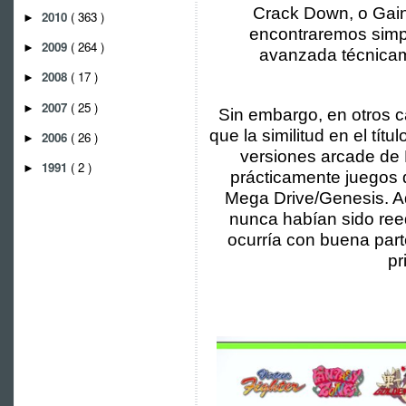
Crack Down, o Gain
2010
( 363 )
►
encontraremos simp
2009
( 264 )
►
avanzada técnicame
2008
( 17 )
►
2007
( 25 )
►
Sin embargo, en otros 
que la similitud en el tí
2006
( 26 )
►
versiones arcade d
1991
( 2 )
►
prácticamente juegos d
Mega Drive/Genesis. A
nunca habían sido ree
ocurría con buena part
pr