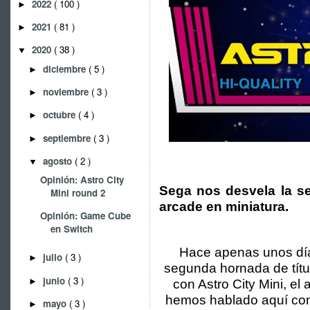
2022
( 100 )
►
2021
( 81 )
►
2020
( 38 )
▼
diciembre
( 5 )
►
noviembre
( 3 )
►
octubre
( 4 )
►
septiembre
( 3 )
►
agosto
( 2 )
▼
Opinión: Astro City
Sega nos desvela la s
Mini round 2
arcade en miniatura.
Opinión: Game Cube
en Switch
Hace apenas unos días
julio
( 3 )
►
segunda hornada de títu
junio
( 3 )
►
con Astro City Mini, el
hemos hablado aquí con
mayo
( 3 )
►