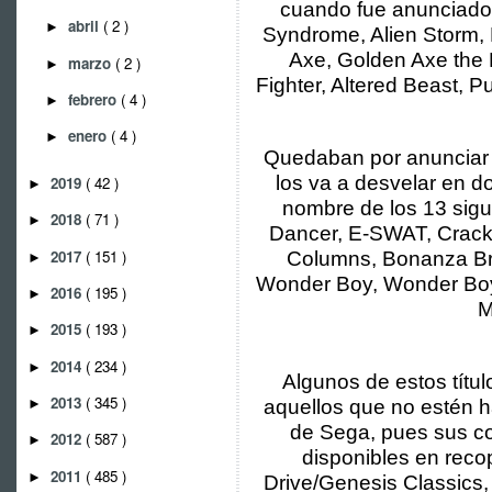
cuando fue anunciado 
abril
( 2 )
►
Syndrome, Alien Storm,
Axe, Golden Axe the 
marzo
( 2 )
►
Fighter, Altered Beast, P
febrero
( 4 )
►
enero
( 4 )
►
Quedaban por anunciar 
los va a desvelar en 
2019
( 42 )
►
nombre de los 13 sigu
2018
( 71 )
►
Dancer, E-SWAT, Crack
2017
( 151 )
Columns, Bonanza Bro
►
Wonder Boy, Wonder Boy
2016
( 195 )
►
M
2015
( 193 )
►
2014
( 234 )
►
Algunos de estos títul
2013
( 345 )
aquellos que no estén h
►
de Sega, pues sus c
2012
( 587 )
►
disponibles en reco
2011
( 485 )
►
Drive/Genesis Classics,