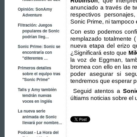
Robinson
, que interpr
anunciado a través de tw
Opinión: SonAmy
respectivos personajes,
Adventure
Sonic Prime, ni tampoco 
Filtración: Juegos
populares de Sonic
Con esto podemos confi
podrían lleg...
remplazado totalmente (
nueva etapa del erizo q
Sonic Prime: Sonic se
encontraría con
¿Significará esto que
Mi
"diferentes ...
la voz de Eggman, tamb
bromea con ello en las r
Primeros detalles
poder asegurar si seg
sobre el equipo tras
"Sonic Prime"
tendremos que esperar p
Tails y Amy también
Seguid atentos a
Soni
tendrán nuevas
últiams noticias sobre el 
voces en inglés
La nueva serie
animada de Sonic
llevará por nombre...
Podcast - La Hora del