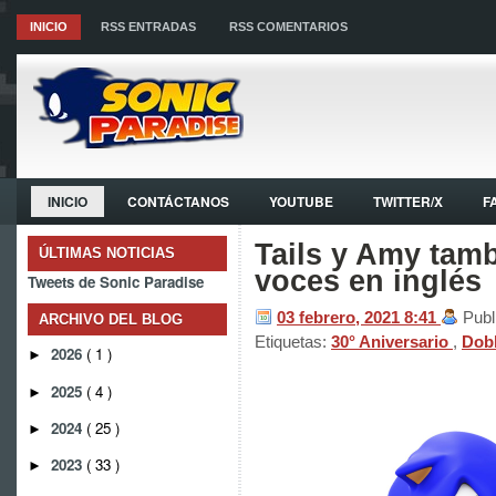
INICIO
RSS ENTRADAS
RSS COMENTARIOS
INICIO
CONTÁCTANOS
YOUTUBE
TWITTER/X
F
Tails y Amy tam
ÚLTIMAS NOTICIAS
voces en inglés
Tweets de Sonic Paradise
03 febrero, 2021
8:41
Publ
ARCHIVO DEL BLOG
Etiquetas:
30° Aniversario
,
Dob
2026
( 1 )
►
2025
( 4 )
►
2024
( 25 )
►
2023
( 33 )
►