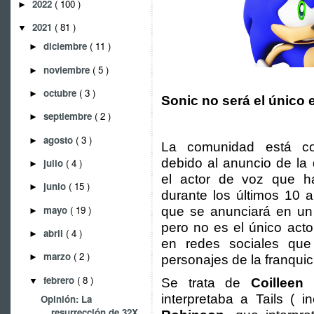
2022
( 100 )
►
2021
( 81 )
▼
diciembre
( 11 )
►
noviembre
( 5 )
►
octubre
( 3 )
►
Sonic no será el único
septiembre
( 2 )
►
agosto
( 3 )
►
La comunidad está co
debido al anuncio de la
julio
( 4 )
►
el actor de voz que ha
junio
( 15 )
►
durante los últimos 10 
mayo
( 19 )
que se anunciará en un 
►
pero no es el único act
abril
( 4 )
►
en redes sociales que
marzo
( 2 )
►
personajes de la franquic
febrero
( 8 )
▼
Se trata de
Coilleen
interpretaba a Tails ( 
Opinión: La
resurrección de 32X