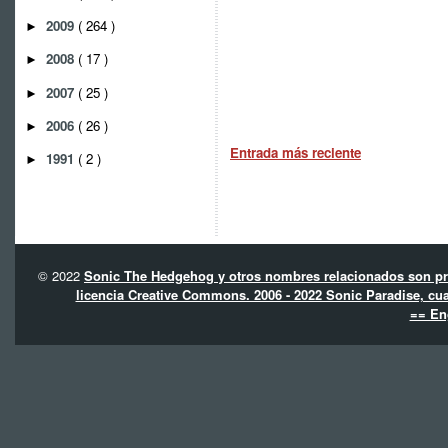
2009
( 264 )
►
2008
( 17 )
►
2007
( 25 )
►
2006
( 26 )
►
Entrada más reciente
1991
( 2 )
►
© 2022
Sonic The Hedgehog y otros nombres relacionados son pro
licencia Creative Commons. 2006 - 2022 Sonic Paradise, cua
== En