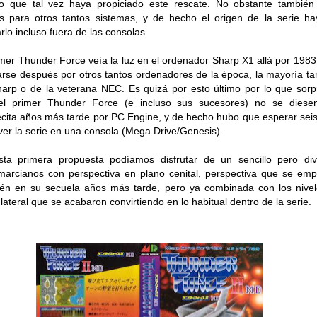
o que tal vez haya propiciado este rescate. No obstante tambié
s para otros tantos sistemas, y de hecho el origen de la serie h
rlo incluso fuera de las consolas.
imer Thunder Force veía la luz en el ordenador Sharp X1 allá por 1983
rse después por otros tantos ordenadores de la época, la mayoría t
arp o de la veterana NEC. Es quizá por esto último por lo que sor
el primer Thunder Force (e incluso sus sucesores) no se diese
ecita años más tarde por PC Engine, y de hecho hubo que esperar sei
ver la serie en una consola (Mega Drive/Genesis).
ta primera propuesta podíamos disfrutar de un sencillo pero div
arcianos con perspectiva en plano cenital, perspectiva que se emp
én en su secuela años más tarde, pero ya combinada con los nive
l lateral que se acabaron convirtiendo en lo habitual dentro de la serie.