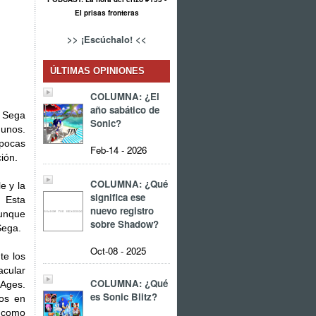
El prisas fronteras
>> ¡Escúchalo! <<
ÚLTIMAS OPINIONES
COLUMNA: ¿El
año sabático de
e Sega
Sonic?
gunos.
 pocas
Feb-14 - 2026
ción.
COLUMNA: ¿Qué
e y la
significa ese
. Esta
nuevo registro
aunque
sobre Shadow?
Sega.
Oct-08 - 2025
te los
acular
COLUMNA: ¿Qué
Ages.
es Sonic Blitz?
os en
 como