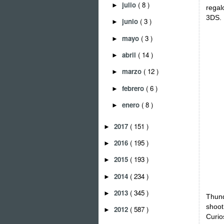
julio
( 8 )
►
regal
3DS.
junio
( 3 )
►
mayo
( 3 )
►
abril
( 14 )
►
marzo
( 12 )
►
febrero
( 6 )
►
enero
( 8 )
►
2017
( 151 )
►
2016
( 195 )
►
2015
( 193 )
►
2014
( 234 )
►
2013
( 345 )
►
Thund
shoo
2012
( 587 )
►
Curio