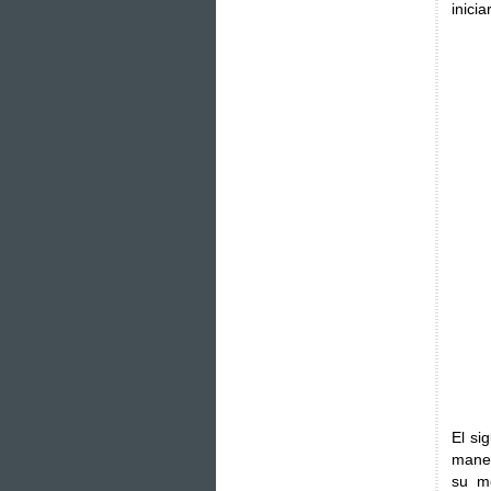
inici
El si
maner
su m