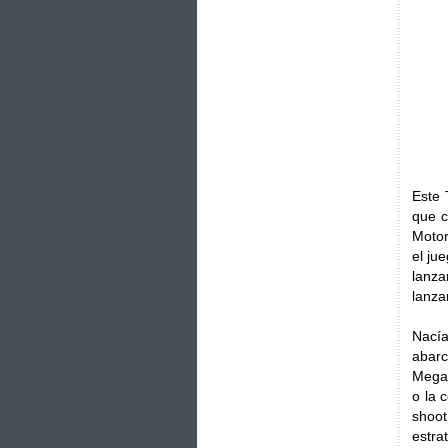
Este 
que c
Motor
el ju
lanz
lanza
Nacía
abarc
Mega 
o la 
shoo
estra