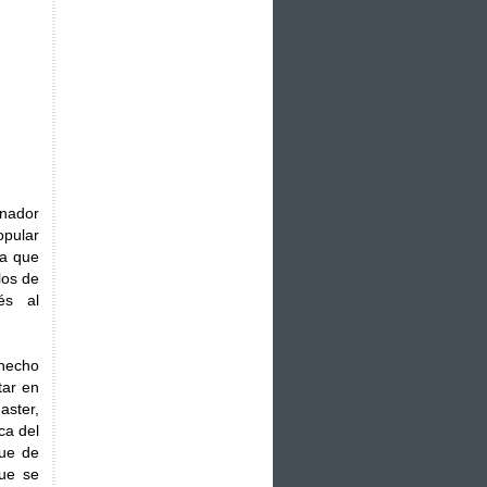
enador
opular
 a que
los de
és al
 hecho
tar en
aster,
ca del
ue de
que se