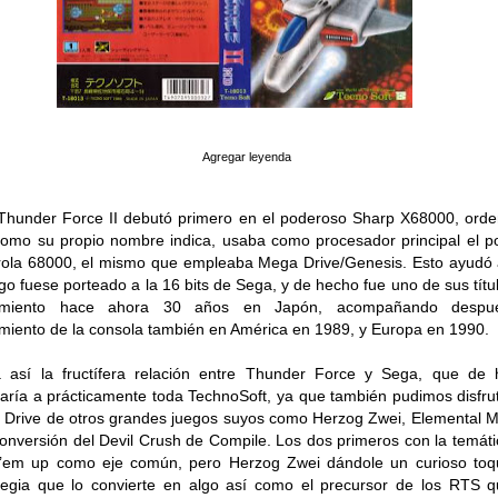
Agregar leyenda
Thunder Force II debutó primero en el poderoso Sharp X68000, ord
omo su propio nombre indica, usaba como procesador principal el p
ola 68000, el mismo que empleaba Mega Drive/Genesis. Esto ayudó
ego fuese porteado a la 16 bits de Sega, y de hecho fue uno de sus títu
amiento hace ahora 30 años en Japón, acompañando despu
miento de la consola también en América en 1989, y Europa en 1990.
 así la fructífera relación entre Thunder Force y Sega, que de
aría a prácticamente toda TechnoSoft, ya que también pudimos disfru
Drive de otros grandes juegos suyos como Herzog Zwei, Elemental M
conversión del Devil Crush de Compile. Los dos primeros con la temáti
t’em up como eje común, pero Herzog Zwei dándole un curioso toq
tegia que lo convierte en algo así como el precursor de los RTS 