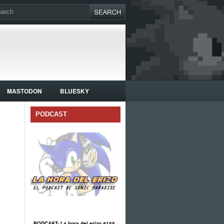
MASTODON
BLUESKY
PODCAST
PODCAST: La hora del erizo #155 -