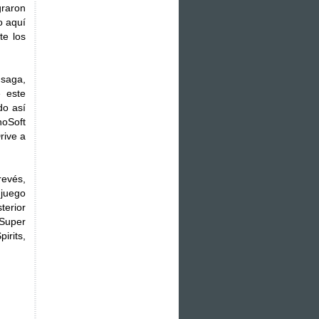
graron
o aquí
te los
 saga,
 este
do así
noSoft
rive a
revés,
 juego
terior
Super
rits,