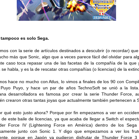
 tampoco es solo Sega.
mos con la serie de artículos destinados a descubrir (o recordar) qu
cho más que Sonic, algo que a veces parece fácil del olvidar para al
te caso toca repasar una de las facetas de la compañía de la que
 se habla, y es la de rescatar otras compañías (o licencias) de la extin
mos hace no mucho con Atlus, lo vimos a finales de los 90 con Compil
 Puyo Puyo, y hace un par de años TechnoSoft se unió a la lista
ana desarrolladora es famosa por crear la serie Thunder Force, 
én crearon otras tantas joyas que actualmente también pertenecen a 
r qué esto justo ahora? Porque por fin empezamos a ver en occiden
s de este baile de licencias, ya que acaba de llegar a Switch el espect
der Force IV (Lightening Force en América) dentro de los Sega 
isamente junto con Sonic 1. Y digo que empezamos a ver los frut
dente, porque en Japón ya pudieron disfrutar de Thunder Force 3