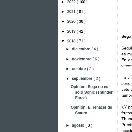
2022
( 100 )
►
2021
( 81 )
►
2020
( 38 )
►
2019
( 42 )
►
Sega
2018
( 71 )
▼
Segui
diciembre
( 4 )
►
es mu
noviembre
( 6 )
►
En es
veces
octubre
( 2 )
►
Lo vi
septiembre
( 2 )
▼
serie
Opinión: Sega no es
veter
solo Sonic (Thunder
tambi
Force)
Opinión: El renacer de
¿Y po
Saturn
fruto
Thun
agosto
( 3 )
Prec
►
occi