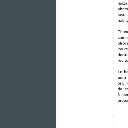
lanza
abrir
tuvo 
habit
Thund
come
otror
los r
decid
recre
Lo ha
pero 
origi
de e
Nint
proba