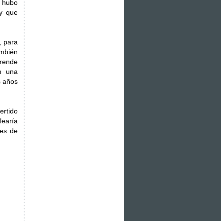
n hubo
ay que
, para
ambién
prende
n una
s años
ertido
learía
les de