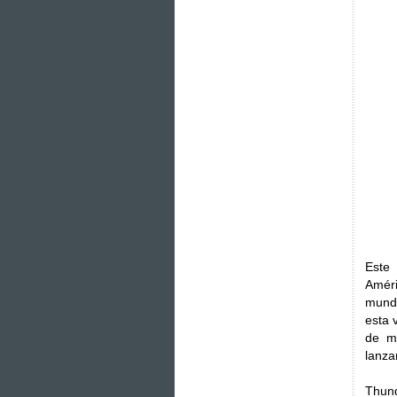
Este 
Améri
mundo
esta 
de m
lanza
Thund