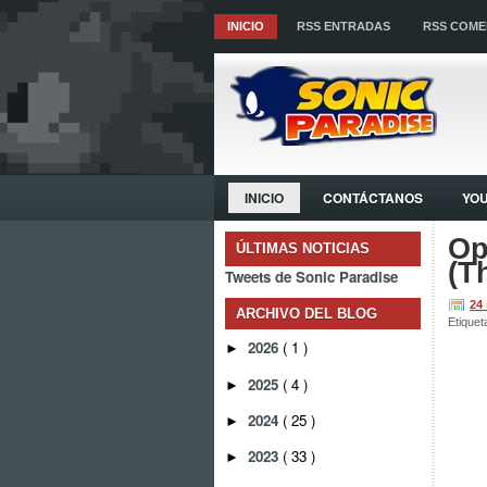
INICIO
RSS ENTRADAS
RSS COME
INICIO
CONTÁCTANOS
YO
Op
ÚLTIMAS NOTICIAS
(T
Tweets de Sonic Paradise
24
ARCHIVO DEL BLOG
Etiquet
2026
( 1 )
►
2025
( 4 )
►
2024
( 25 )
►
2023
( 33 )
►