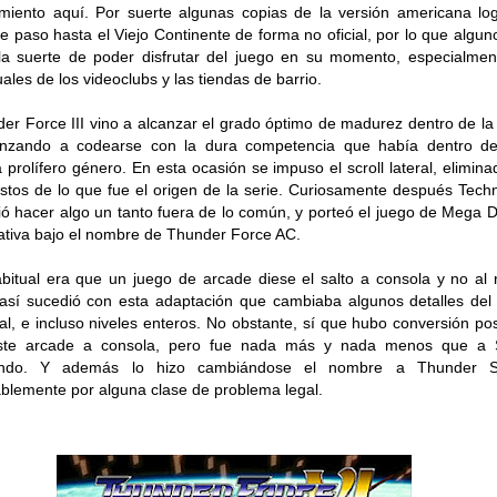
miento aquí. Por suerte algunas copias de la versión americana lo
se paso hasta el Viejo Continente de forma no oficial, por lo que algun
la suerte de poder disfrutar del juego en su momento, especialmen
uales de los videoclubs y las tiendas de barrio.
er Force III vino a alcanzar el grado óptimo de madurez dentro de la
nzando a codearse con la dura competencia que había dentro de
a prolífero género. En esta ocasión se impuso el scroll lateral, elimina
estos de lo que fue el origen de la serie. Curiosamente después Tech
ió hacer algo un tanto fuera de lo común, y porteó el juego de Mega D
ativa bajo el nombre de Thunder Force AC.
bitual era que un juego de arcade diese el salto a consola y no al 
así sucedió con esta adaptación que cambiaba algunos detalles del
nal, e incluso niveles enteros. No obstante, sí que hubo conversión pos
ste arcade a consola, pero fue nada más y nada menos que a 
endo. Y además lo hizo cambiándose el nombre a Thunder Spi
blemente por alguna clase de problema legal.