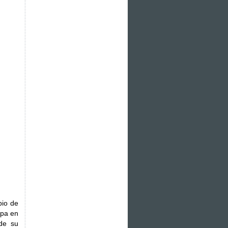
pio de
opa en
de su