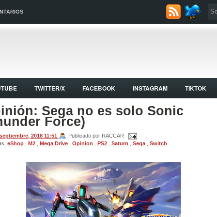
NTARIOS
UTUBE
TWITTER/X
FACEBOOK
INSTAGRAM
TIKTOK
inión: Sega no es solo Sonic
hunder Force)
 septiembre, 2018
11:51
Publicado por RACCAR
as:
eShop
,
M2
,
Mega Drive
,
Opinion
,
PS2
,
Saturn
,
Sega
,
Switch