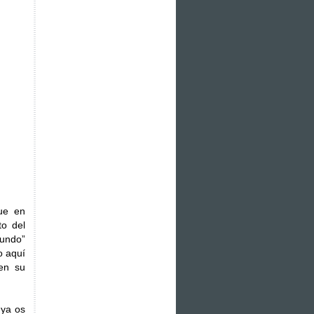
que en
to del
mundo”
o aquí
en su
 ya os