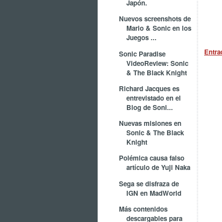
Japón.
Nuevos screenshots de
Mario & Sonic en los
Juegos ...
Entra
Sonic Paradise
VideoReview: Sonic
& The Black Knight
Richard Jacques es
entrevistado en el
Blog de Soni...
Nuevas misiones en
Sonic & The Black
Knight
Polémica causa falso
artículo de Yuji Naka
Sega se disfraza de
IGN en MadWorld
Más contenidos
descargables para