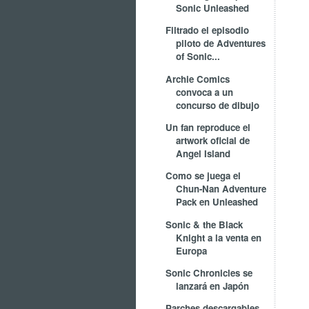
Sonic Unleashed
Filtrado el episodio
piloto de Adventures
of Sonic...
Archie Comics
convoca a un
concurso de dibujo
Un fan reproduce el
artwork oficial de
Angel Island
Como se juega el
Chun-Nan Adventure
Pack en Unleashed
Sonic & the Black
Knight a la venta en
Europa
Sonic Chronicles se
lanzará en Japón
Parches descargables