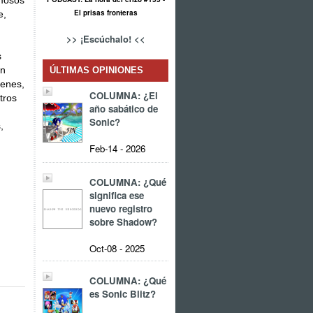
amosos
El prisas fronteras
e,
>> ¡Escúchalo! <<
s
en
ÚLTIMAS OPINIONES
yenes,
COLUMNA: ¿El
tros
año sabático de
Sonic?
,
Feb-14 - 2026
COLUMNA: ¿Qué
significa ese
nuevo registro
sobre Shadow?
Oct-08 - 2025
COLUMNA: ¿Qué
es Sonic Blitz?