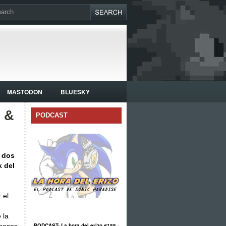
MASTODON
BLUESKY
c &
PODCAST
o dos
k del
 el
 la
PODCAST: La hora del erizo #155 -