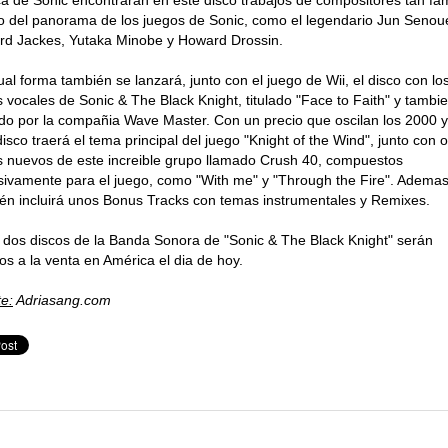
a de Sonic encontrarán en este disco trabajos de compositores tan f
o del panorama de los juegos de Sonic, como el legendario Jun Senou
rd Jackes, Yutaka Minobe y Howard Drossin.
ual forma también se lanzará, junto con el juego de Wii, el disco con lo
 vocales de Sonic & The Black Knight, titulado "Face to Faith" y tambi
do por la compañia Wave Master. Con un precio que oscilan los 2000 
disco traerá el tema principal del juego "Knight of the Wind", junto con o
 nuevos de este increible grupo llamado Crush 40, compuestos
sivamente para el juego, como "With me" y "Through the Fire". Ademas
én incluirá unos Bonus Tracks con temas instrumentales y Remixes.
 dos discos de la Banda Sonora de "Sonic & The Black Knight" serán
os a la venta en América el dia de hoy.
e:
Adriasang.com