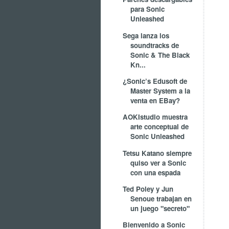
para Sonic
Unleashed
Sega lanza los
soundtracks de
Sonic & The Black
Kn...
¿Sonic’s Edusoft de
Master System a la
venta en EBay?
AOKIstudio muestra
arte conceptual de
Sonic Unleashed
Tetsu Katano siempre
quiso ver a Sonic
con una espada
Ted Poley y Jun
Senoue trabajan en
un juego "secreto"
Bienvenido a Sonic