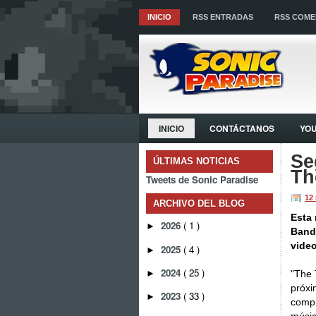
INICIO
RSS ENTRADAS
RSS COME
INICIO
CONTÁCTANOS
YO
Se
ÚLTIMAS NOTICIAS
Th
Tweets de Sonic Paradise
12
ARCHIVO DEL BLOG
Esta 
2026
( 1 )
►
Band
vide
2025
( 4 )
►
2024
( 25 )
►
"The 
próxi
2023
( 33 )
►
compr