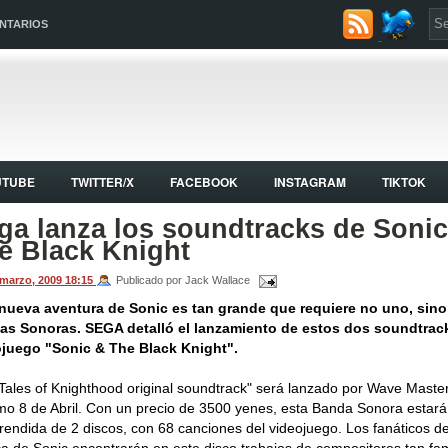
NTARIOS
UTUBE
TWITTER/X
FACEBOOK
INSTAGRAM
TIKTOK
ga lanza los soundtracks de Soni
e Black Knight
 marzo, 2009
18:15
Publicado por Jack Wallace
nueva aventura de Sonic es tan grande que requiere no uno, sin
as Sonoras. SEGA detalló el lanzamiento de estos dos soundtrac
ojuego "Sonic & The Black Knight".
Tales of Knighthood original soundtrack" será lanzado por Wave Master
mo 8 de Abril. Con un precio de 3500 yenes, esta Banda Sonora estará
endida de 2 discos, con 68 canciones del videojuego. Los fanáticos de