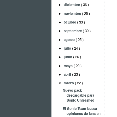
diciembre
( 36 )
►
noviembre
( 25 )
►
octubre
( 33 )
►
septiembre
( 30 )
►
agosto
( 25 )
►
julio
( 24 )
►
junio
( 26 )
►
mayo
( 20 )
►
abril
( 23 )
►
marzo
( 22 )
▼
Nuevo pack
descargable para
Sonic Unleashed
El Sonic Team busca
opiniones de fans en