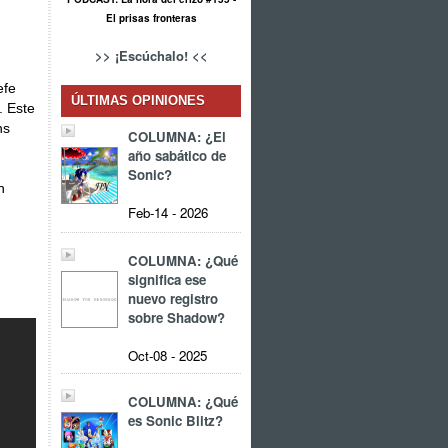
El prisas fronteras
>> ¡Escúchalo! <<
efe
ÚLTIMAS OPINIONES
. Este
ns
COLUMNA: ¿El
año sabático de
Sonic?
n
Feb-14 - 2026
COLUMNA: ¿Qué
significa ese
nuevo registro
sobre Shadow?
Oct-08 - 2025
COLUMNA: ¿Qué
es Sonic Blitz?