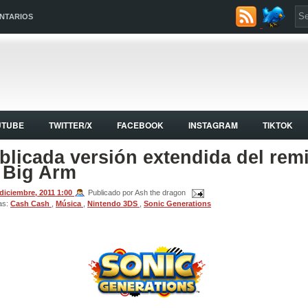
NTARIOS
UTUBE
TWITTER/X
FACEBOOK
INSTAGRAM
TIKTOK
blicada versión extendida del rem
 Big Arm
 diciembre, 2011
1:00
Publicado por Ash the dragon
as:
Cash Cash
,
Música
,
Nintendo 3DS
,
Sonic Generations