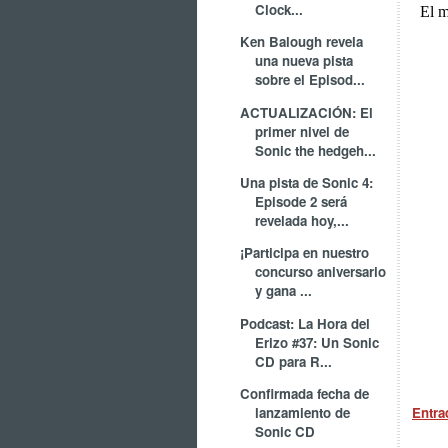
Clock...
Ken Balough revela
una nueva pista
sobre el Episod...
ACTUALIZACIÓN: El
primer nivel de
Sonic the hedgeh...
Una pista de Sonic 4:
Episode 2 será
revelada hoy,...
¡Participa en nuestro
concurso aniversario
y gana ...
Podcast: La Hora del
Erizo #37: Un Sonic
CD para R...
Confirmada fecha de
lanzamiento de
Entra
Sonic CD