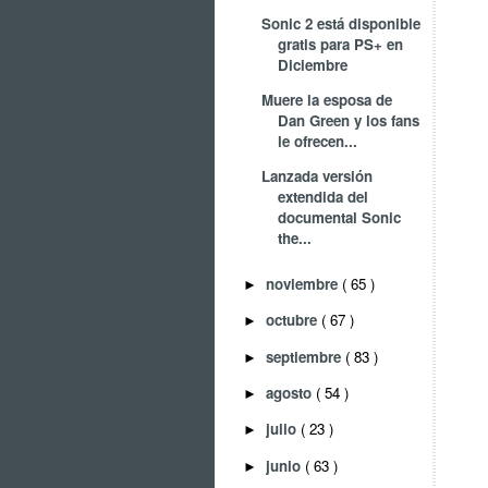
Sonic 2 está disponible
gratis para PS+ en
Diciembre
Muere la esposa de
Dan Green y los fans
le ofrecen...
Lanzada versión
extendida del
documental Sonic
the...
noviembre
( 65 )
►
octubre
( 67 )
►
septiembre
( 83 )
►
agosto
( 54 )
►
julio
( 23 )
►
junio
( 63 )
►