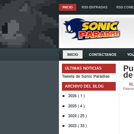
INICIO
RSS ENTRADAS
RSS COME
INICIO
CONTÁCTANOS
YO
Pu
ÚLTIMAS NOTICIAS
de
Tweets de Sonic Paradise
02
ARCHIVO DEL BLOG
Etiquet
2026
( 1 )
►
2025
( 4 )
►
2024
( 25 )
►
2023
( 33 )
►