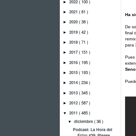
2022
( 100 )
►
2021
( 81 )
►
Ha si
2020
( 38 )
►
De so
2019
( 42 )
►
final
remix
2018
( 71 )
►
para 
2017
( 151 )
►
Pues 
2016
( 195 )
►
exten
Seno
2015
( 193 )
►
Puede
2014
( 234 )
►
2013
( 345 )
►
2012
( 587 )
►
2011
( 485 )
▼
diciembre
( 36 )
▼
Podcast: La Hora del
Erizo #39: Please,