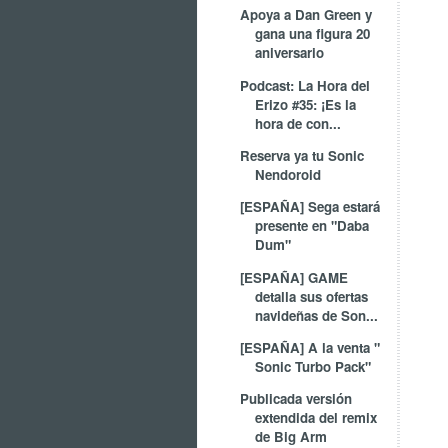
Apoya a Dan Green y
gana una figura 20
aniversario
Podcast: La Hora del
Erizo #35: ¡Es la
hora de con...
Reserva ya tu Sonic
Nendoroid
[ESPAÑA] Sega estará
presente en "Daba
Dum"
[ESPAÑA] GAME
detalla sus ofertas
navideñas de Son...
[ESPAÑA] A la venta "
Sonic Turbo Pack"
Publicada versión
extendida del remix
de Big Arm