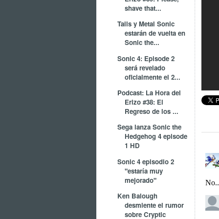
shave that...
Tails y Metal Sonic
estarán de vuelta en
Sonic the...
Sonic 4: Episode 2
será revelado
oficialmente el 2...
Podcast: La Hora del
Erizo #38: El
Regreso de los ...
Sega lanza Sonic the
Hedgehog 4 episode
1 HD
Sonic 4 episodio 2
"estaría muy
mejorado"
Ken Balough
desmiente el rumor
sobre Cryptic