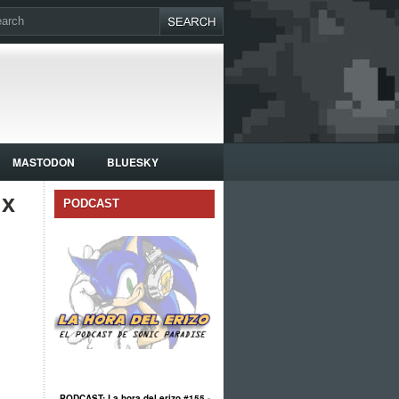
MASTODON
BLUESKY
ix
PODCAST
PODCAST: La hora del erizo #155 -