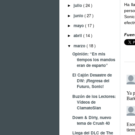
Ha ll
julio
( 24 )
►
perso
junio
( 27 )
►
Sonic
efect
mayo
( 17 )
►
Fuen
abril
( 14 )
►
marzo
( 18 )
▼
Opinión: “En mis
tiempos los mandos
eran de esparto”
El Cajón Desastre de
DW: ¡Regresa del
Futuro, Sonic!
Buzón de los Lectores:
Vídeos de
ClamatoSian
Down & Dirty, nuevo
tema de Crush 40
Llega del DLC de The