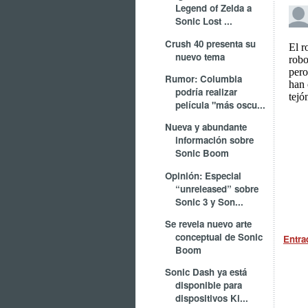
Legend of Zelda a
Sonic Lost ...
Crush 40 presenta su
nuevo tema
Rumor: Columbia
podría realizar
película "más oscu...
Nueva y abundante
información sobre
Sonic Boom
Opinión: Especial
“unreleased” sobre
Sonic 3 y Son...
Se revela nuevo arte
conceptual de Sonic
Entra
Boom
Sonic Dash ya está
disponible para
dispositivos Ki...