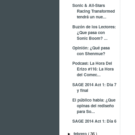
Sonic & All-Stars
Racing Transformed
tendrá un nue...
Buzón de los Lectores:
¿Que pasa con
Sonic Boom? ...
Opinión: ¿Qué pasa
con Shenmue?
Podcast: La Hora Del
Erizo #116: La Hora
del Comec...
SAGE 2014 Act 1: Dia 7
y final
El público habla: ¿Que
opinas del rediseño
para So...
SAGE 2014 Act 1: Día 6
febrero
( 36 )
►