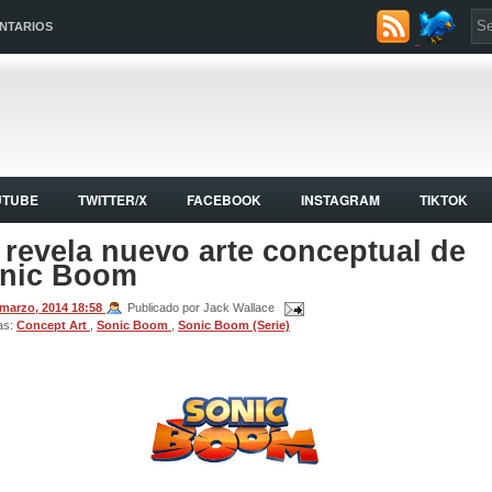
NTARIOS
UTUBE
TWITTER/X
FACEBOOK
INSTAGRAM
TIKTOK
 revela nuevo arte conceptual de
nic Boom
 marzo, 2014
18:58
Publicado por Jack Wallace
as:
Concept Art
,
Sonic Boom
,
Sonic Boom (Serie)