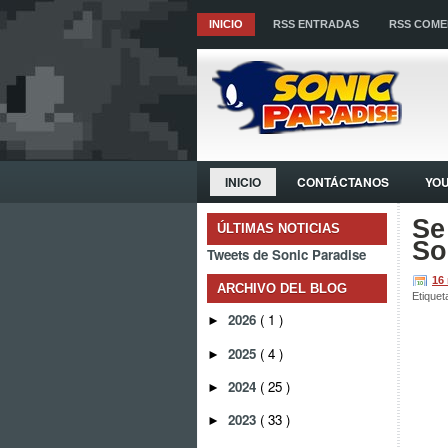
INICIO
RSS ENTRADAS
RSS COME
INICIO
CONTÁCTANOS
YO
Se
ÚLTIMAS NOTICIAS
So
Tweets de Sonic Paradise
16
ARCHIVO DEL BLOG
Etiquet
2026
( 1 )
►
2025
( 4 )
►
2024
( 25 )
►
2023
( 33 )
►