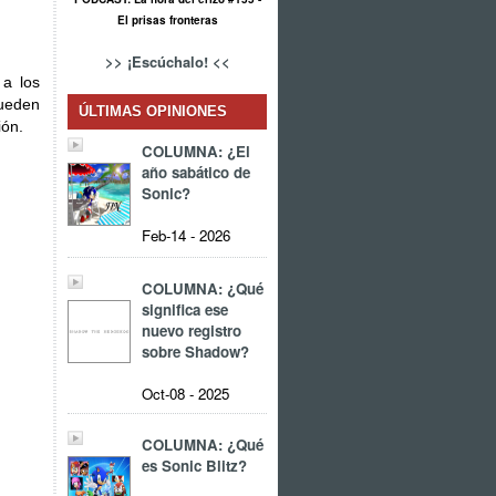
El prisas fronteras
>> ¡Escúchalo! <<
a los
pueden
ÚLTIMAS OPINIONES
ión.
COLUMNA: ¿El
año sabático de
Sonic?
Feb-14 - 2026
COLUMNA: ¿Qué
significa ese
nuevo registro
sobre Shadow?
Oct-08 - 2025
COLUMNA: ¿Qué
es Sonic Blitz?