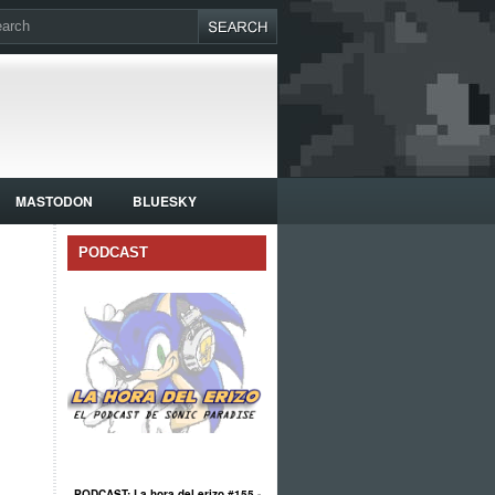
MASTODON
BLUESKY
PODCAST
PODCAST: La hora del erizo #155 -