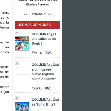
El prisas fronteras
nners
.
>> ¡Escúchalo! <<
 sonic
va la
ÚLTIMAS OPINIONES
ntensa
COLUMNA: ¿El
año sabático de
ights
Sonic?
... un
gónico
Feb-14 - 2026
COLUMNA: ¿Qué
enerle
significa ese
dad de
nuevo registro
más de
sobre Shadow?
scatar
Oct-08 - 2025
 rojos
COLUMNA: ¿Qué
es Sonic Blitz?