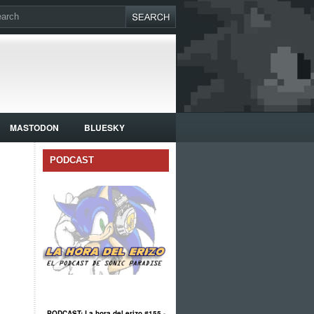
MASTODON
BLUESKY
PODCAST
PODCAST: La hora del erizo #155 -