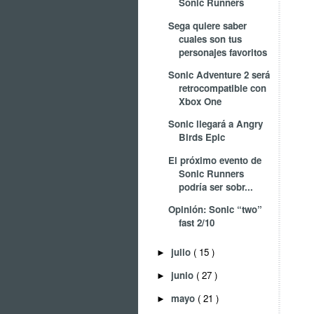
Sonic Runners
Sega quiere saber
cuales son tus
personajes favoritos
Sonic Adventure 2 será
retrocompatible con
Xbox One
Sonic llegará a Angry
Birds Epic
El próximo evento de
Sonic Runners
podría ser sobr...
Opinión: Sonic “two”
fast 2/10
julio
( 15 )
►
junio
( 27 )
►
mayo
( 21 )
►