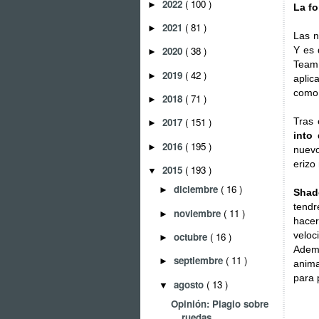
2022
( 100 )
►
La fo
2021
( 81 )
►
Las n
Y es 
2020
( 38 )
►
Team
2019
( 42 )
►
aplic
como 
2018
( 71 )
►
Tras 
2017
( 151 )
►
into
2016
( 195 )
►
nuevo
erizo
2015
( 193 )
▼
diciembre
( 16 )
►
Sha
tendr
noviembre
( 11 )
►
hacer
veloc
octubre
( 16 )
►
Ademá
septiembre
( 11 )
►
anima
para 
agosto
( 13 )
▼
Opinión: Plagio sobre
ruedas