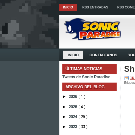
INICIO
RSS ENTRADAS
RSS COME
INICIO
CONTÁCTANOS
YO
Sh
ÚLTIMAS NOTICIAS
Tweets de Sonic Paradise
16
Etiquet
ARCHIVO DEL BLOG
2026
( 1 )
►
2025
( 4 )
►
2024
( 25 )
►
2023
( 33 )
►