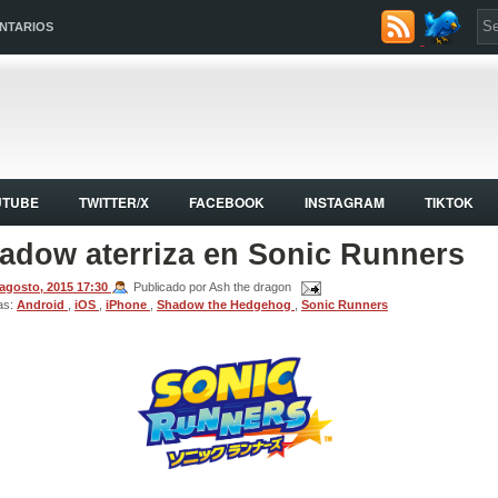
NTARIOS
UTUBE
TWITTER/X
FACEBOOK
INSTAGRAM
TIKTOK
adow aterriza en Sonic Runners
 agosto, 2015
17:30
Publicado por Ash the dragon
as:
Android
,
iOS
,
iPhone
,
Shadow the Hedgehog
,
Sonic Runners