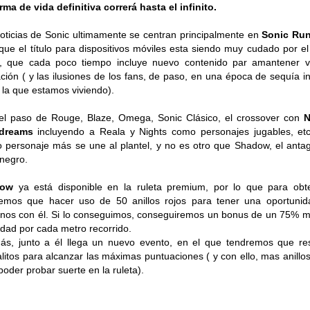
rma de vida definitiva correrá hasta el infinito.
oticias de Sonic ultimamente se centran principalmente en
Sonic Ru
que el título para dispositivos móviles esta siendo muy cudado por el
, que cada poco tiempo incluye nuevo contenido par amantener vi
ación ( y las ilusiones de los fans, de paso, en una época de sequía i
la que estamos viviendo).
el paso de Rouge, Blaze, Omega, Sonic Clásico, el crossover con
N
 dreams
incluyendo a Reala y Nights como personajes jugables, etc
 personaje más se une al plantel, y no es otro que Shadow, el anta
 negro.
dow
ya está disponible en la ruleta premium, por lo que para obt
emos que hacer uso de 50 anillos rojos para tener una oportuni
nos con él. Si lo conseguimos, conseguiremos un bonus de un 75% 
idad por cada metro recorrido.
s, junto a él llega un nuevo evento, en el que tendremos que re
litos para alcanzar las máximas puntuaciones ( y con ello, mas anillos
poder probar suerte en la ruleta).