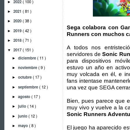
2022
( 100 )
►
2021
( 81 )
►
2020
( 38 )
►
Sega colabora con Game
2019
( 42 )
►
Runners con muchos c
2018
( 71 )
►
A todos nos entristec
2017
( 151 )
▼
servidores de
Sonic Run
diciembre
( 11 )
►
para dispositivos móv
estuvo un año en activ
noviembre
( 9 )
►
muy volcada en él, e in
octubre
( 17 )
►
fans intentase mantenerl
septiembre
( 12 )
una vez que SEGA cerrase
►
agosto
( 17 )
►
Bien, pues parece que e
julio
( 14 )
►
muy vivo y vuelve a la 
Sonic Runners Adventu
junio
( 12 )
►
mayo
( 8 )
►
El juego ha aparecido est