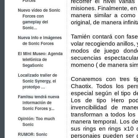
Forces
recorrer el nivel varia
misiones. Finalmente, en 
Nuevo vídeo de Sonic
manera similar a como
Forces con
gameplay del
original, de manera infini
Sonic...
Tamién contará con fas
Nueva info e imágenes
volar recogiendo anillos
de Sonic Forces
modos de juego donde
El Mini Museo: Agenda
secuencias espectacular
telefónica de
momeno ( de manera sim
SegaSonic
Localizado trailer de
Conaremos con tres ti
Sonic Synergy, el
Chaotix. Todos los per
prototipo ...
especial según el tipo d
Famitsu tendrá nueva
Los de tipo Hero pod
información de
invencibilidad de man
Sonic Forces y...
transforman a todos lo
Opinión: Too much
manera temporal. Los de
Sonic
sus rings en rings x10 
RUMOR: Sonic
personajes pueden ser d