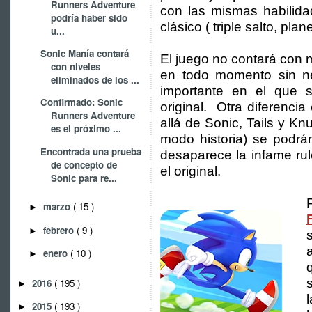
Runners Adventure
con las mismas habilid
podría haber sido
clásico ( triple salto, pla
u...
Sonic Manía contará
El juego no contará con m
con niveles
en todo momento sin ne
eliminados de los ...
importante en el que s
Confirmado: Sonic
original. Otra diferenci
Runners Adventure
allá de Sonic, Tails y K
es el próximo ...
modo historia) se podrá
Encontrada una prueba
desaparece la infame ru
de concepto de
el original.
Sonic para re...
marzo
( 15 )
►
febrero
( 9 )
►
enero
( 10 )
►
2016
( 195 )
►
2015
( 193 )
►