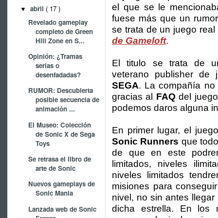
el que se le mencionab
abril
( 17 )
▼
fuese más que un rumor.
Revelado gameplay
se trata de un juego real 
completo de Green
de Gameloft
.
Hill Zone en S...
Opinión: ¿Tramas
El titulo se trata de 
serias o
veterano publisher de 
desenfadadas?
SEGA
. La compañía no 
RUMOR: Descubierta
gracias al
FAQ
del jueg
posible secuencia de
podemos daros alguna in
animación ...
El Museo: Colección
En primer lugar, el jue
de Sonic X de Sega
Sonic Runners
que todo
Toys
de que en este podrem
Se retrasa el libro de
limitados, niveles ilim
arte de Sonic
niveles limitados tend
Nuevos gameplays de
misiones para conseguir
Sonic Mania
nivel, no sin antes llegar
dicha estrella. En los
Lanzada web de Sonic