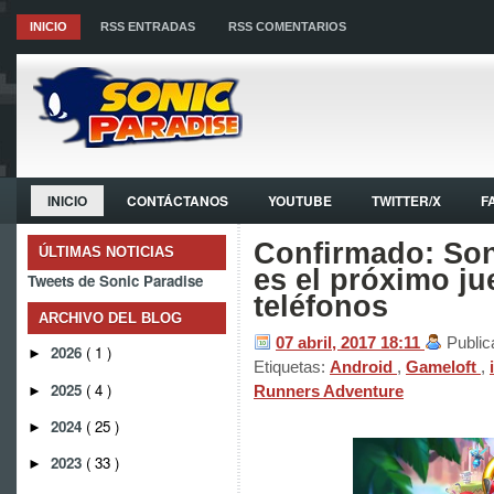
INICIO
RSS ENTRADAS
RSS COMENTARIOS
INICIO
CONTÁCTANOS
YOUTUBE
TWITTER/X
F
Confirmado: So
ÚLTIMAS NOTICIAS
es el próximo ju
Tweets de Sonic Paradise
teléfonos
ARCHIVO DEL BLOG
07 abril, 2017
18:11
Public
2026
( 1 )
►
Etiquetas:
Android
,
Gameloft
,
2025
( 4 )
Runners Adventure
►
2024
( 25 )
►
2023
( 33 )
►