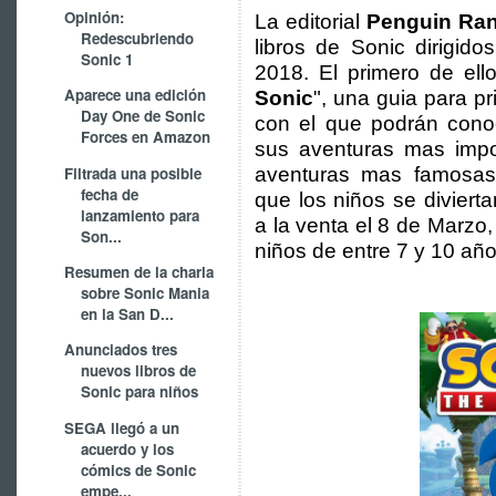
Opinión:
La editorial
Penguin Ra
Redescubriendo
libros de Sonic dirigidos
Sonic 1
2018. El primero de ell
Aparece una edición
Sonic
", una guia para pr
Day One de Sonic
con el que podrán cono
Forces en Amazon
sus aventuras mas impo
Filtrada una posible
aventuras mas famosas.
fecha de
que los niños se diviert
lanzamiento para
a la venta el 8 de Marzo,
Son...
niños de entre 7 y 10 año
Resumen de la charla
sobre Sonic Mania
en la San D...
Anunciados tres
nuevos libros de
Sonic para niños
SEGA llegó a un
acuerdo y los
cómics de Sonic
empe...