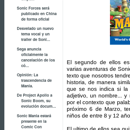
Sonic Forces será
publicado en China
de forma oficial
Desvelado un nuevo
tema vocal y un
trailer de Soni...
Sega anuncia
oficialmente la
cancelación de los
El segundo de ellos es
có...
varias aventuras de Sonic
Opinión: La
texto que nosotros tendr
trascendencia de
historia, de manera simil
Mania.
que se nos indica si la
De Project Apollo a
adjetivo, un nombre... 
Sonic Boom, su
por el contexto que palab
evolución docum...
próximo 6 de Marzo, ten
niños de entre 8 y 12 año
Sonic Mania estará
presente en la
Comic Con
El ultimo de ellos sea qu