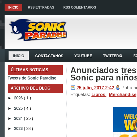
INICIO
RSS ENTRADAS
RSS COMENTARIOS
INICIO
CONTÁCTANOS
YOUTUBE
TWITTER/X
F
Anunciados tres
ÚLTIMAS NOTICIAS
Sonic para niño
Tweets de Sonic Paradise
25 julio, 2017
2:42
Publica
ARCHIVO DEL BLOG
Etiquetas:
Libros
,
Merchandise
2026
( 1 )
►
2025
( 4 )
►
2024
( 25 )
►
2023
( 33 )
►