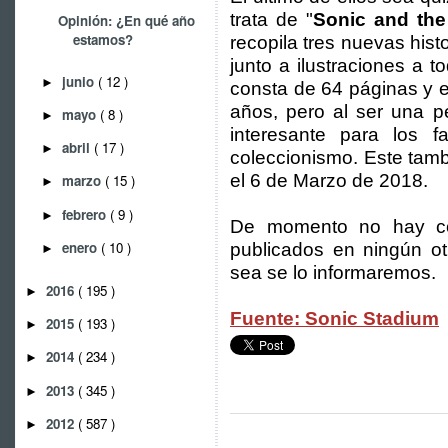
trata de "
Sonic and the
Opinión: ¿En qué año
estamos?
recopila tres nuevas histo
junto a ilustraciones a t
junio
( 12 )
►
consta de 64 páginas y es
años, pero al ser una p
mayo
( 8 )
►
interesante para los
abril
( 17 )
►
coleccionismo. Este tambi
el 6 de Marzo de 2018.
marzo
( 15 )
►
febrero
( 9 )
►
De momento no hay co
enero
( 10 )
publicados en ningún ot
►
sea se lo informaremos.
2016
( 195 )
►
Fuente: Sonic Stadium
2015
( 193 )
►
2014
( 234 )
►
2013
( 345 )
►
2012
( 587 )
►