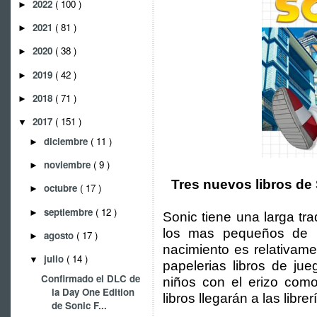
2022
( 100 )
►
2021
( 81 )
►
2020
( 38 )
►
2019
( 42 )
►
2018
( 71 )
►
2017
( 151 )
▼
diciembre
( 11 )
►
noviembre
( 9 )
►
Tres nuevos libros de 
octubre
( 17 )
►
septiembre
( 12 )
►
Sonic tiene una larga tra
los mas pequeños de l
agosto
( 17 )
►
nacimiento es relativame
julio
( 14 )
▼
papelerias libros de ju
Confirmado el DLC de
niños con el erizo como
la Day One Edition
libros llegarán a las libre
de Sonic F...