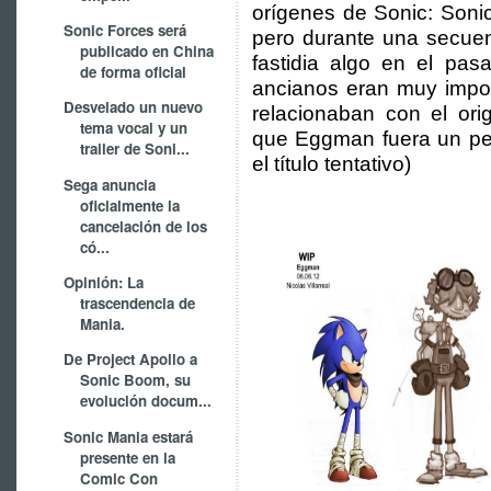
orígenes de Sonic: Soni
Sonic Forces será
pero durante una secuen
publicado en China
fastidia algo en el pa
de forma oficial
ancianos eran muy impor
Desvelado un nuevo
relacionaban con el or
tema vocal y un
que Eggman fuera un per
trailer de Soni...
el título tentativo)
Sega anuncia
oficialmente la
cancelación de los
có...
Opinión: La
trascendencia de
Mania.
De Project Apollo a
Sonic Boom, su
evolución docum...
Sonic Mania estará
presente en la
Comic Con