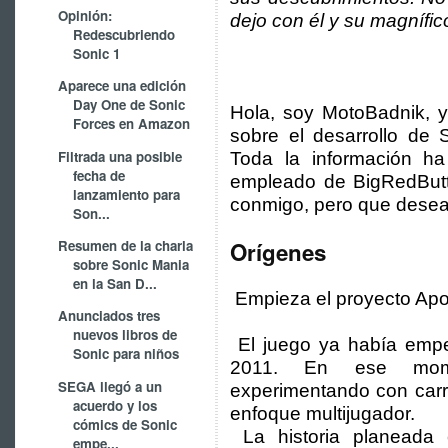
Opinión:
dejo con él y su magnífico
Redescubriendo
Sonic 1
Aparece una edición
Day One de Sonic
Hola, soy MotoBadnik, y
Forces en Amazon
sobre el desarrollo de 
Filtrada una posible
Toda la información ha
fecha de
empleado de BigRedButt
lanzamiento para
conmigo, pero que desea
Son...
Resumen de la charla
Orígenes
sobre Sonic Mania
en la San D...
Empieza el proyecto Apol
Anunciados tres
nuevos libros de
El juego ya había empe
Sonic para niños
2011. En ese mome
SEGA llegó a un
experimentando con carr
acuerdo y los
enfoque multijugador.
cómics de Sonic
La historia planeada
empe...