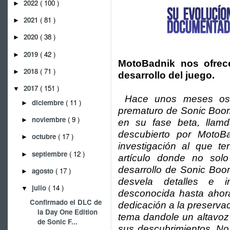
2022
( 100 )
►
2021
( 81 )
►
2020
( 38 )
►
2019
( 42 )
►
MotoBadnik nos ofrec
2018
( 71 )
►
desarrollo del juego.
2017
( 151 )
▼
Hace unos meses os t
diciembre
( 11 )
►
prematuro de Sonic Boom
noviembre
( 9 )
►
en su fase beta, llamd
descubierto por MotoB
octubre
( 17 )
►
investigación al que t
septiembre
( 12 )
►
artículo donde no solo
desarrollo de Sonic Boo
agosto
( 17 )
►
desvela detalles e in
julio
( 14 )
▼
desconocida hasta ahor
Confirmado el DLC de
dedicación a la preservac
la Day One Edition
tema dandole un altavoz
de Sonic F...
sus descubrimientos. No