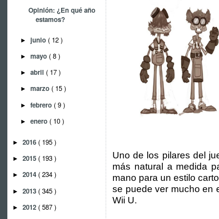
Opinión: ¿En qué año
estamos?
junio
( 12 )
►
mayo
( 8 )
►
abril
( 17 )
►
marzo
( 15 )
►
febrero
( 9 )
►
enero
( 10 )
►
2016
( 195 )
►
Uno de los pilares del j
2015
( 193 )
►
más natural a medida pa
2014
( 234 )
►
mano para un estilo cart
se puede ver mucho en el
2013
( 345 )
►
Wii U.
2012
( 587 )
►