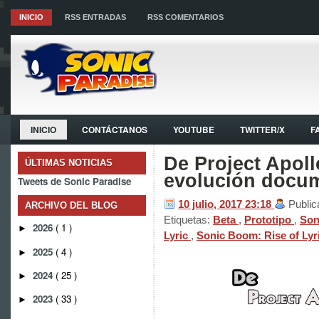
INICIO
RSS ENTRADAS
RSS COMENTARIOS
INICIO
CONTÁCTANOS
YOUTUBE
TWITTER/X
F
De Project Apol
ÚLTIMAS NOTICIAS
evolución docu
Tweets de Sonic Paradise
10 julio, 2017
23:18
Public
ARCHIVO DEL BLOG
Etiquetas:
Beta
,
Prototipo
,
Son
2026
( 1 )
►
Lyric
,
Sonic Boom: Rise of Lyr
2025
( 4 )
►
2024
( 25 )
►
2023
( 33 )
►