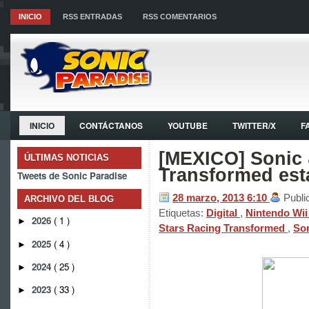
INICIO
RSS ENTRADAS
RSS COMENTARIOS
INICIO
CONTÁCTANOS
YOUTUBE
TWITTER/X
F
[MEXICO] Sonic 
ÚLTIMAS NOTICIAS
Transformed está
Tweets de Sonic Paradise
28 marzo, 2013
6:10
Publi
ARCHIVO DEL BLOG
Etiquetas:
Digital
,
Nintendo Wi
2026
( 1 )
►
Stars Racing Transformed
,
Son
2025
( 4 )
►
2024
( 25 )
►
2023
( 33 )
►