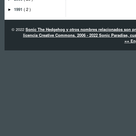
1991
( 2 )
►
© 2022
Sonic The Hedgehog y otros nombres relacionados son pro
licencia Creative Commons. 2006 - 2022 Sonic Paradise, cua
== En