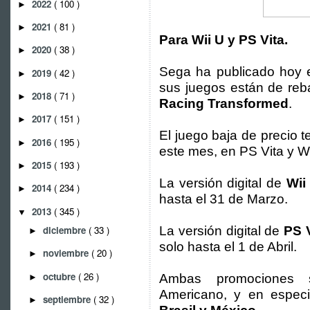
2022
( 100 )
►
2021
( 81 )
►
Para Wii U y PS Vita.
2020
( 38 )
►
Sega ha publicado hoy
2019
( 42 )
►
sus juegos están de reb
2018
( 71 )
►
Racing Transformed
.
2017
( 151 )
►
El juego baja de precio 
2016
( 195 )
►
este mes, en PS Vita y Wi
2015
( 193 )
►
La versión digital de
Wii
2014
( 234 )
►
hasta el 31 de Marzo.
2013
( 345 )
▼
diciembre
( 33 )
La versión digital de
PS 
►
solo hasta el 1 de Abril.
noviembre
( 20 )
►
octubre
( 26 )
Ambas promociones s
►
Americano, y en espec
septiembre
( 32 )
►