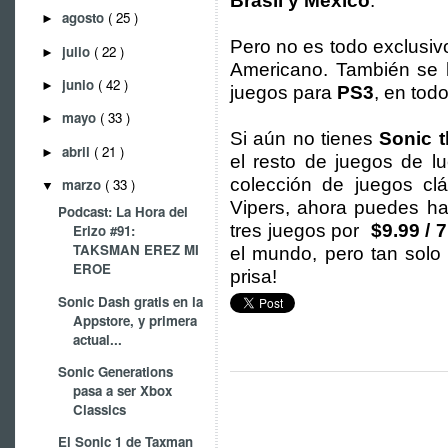
Brasil y México
.
agosto
( 25 )
►
Pero no es todo exclusivo
julio
( 22 )
►
Americano. También se 
junio
( 42 )
►
juegos para
PS3
, en tod
mayo
( 33 )
►
Si aún no tienes
Sonic t
abril
( 21 )
►
el resto de juegos de l
colección de juegos clá
marzo
( 33 )
▼
Vipers, ahora puedes ha
Podcast: La Hora del
tres juegos por
$9.99 / 
Erizo #91:
TAKSMAN EREZ MI
el mundo, pero tan solo 
EROE
prisa!
Sonic Dash gratis en la
Appstore, y primera
actual...
Sonic Generations
pasa a ser Xbox
Classics
El Sonic 1 de Taxman