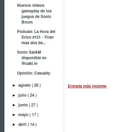
Nuevos videos
gameplay de los
juegos de Sonic
Boom
Podcast: La Hora del
Erizo #121 - Tiran
mas dos be...
Sonic SatAM
disponible en
Wuaki.tv
Opinión: Casualty
agosto
( 26 )
►
Entrada más reciente
julio
( 24 )
►
junio
( 27 )
►
mayo
( 17 )
►
abril
( 14 )
►