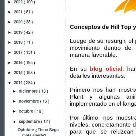
2022
( 100 )
►
2021
( 81 )
►
2020
( 38 )
►
Conceptos de Hill Top y
2019
( 42 )
►
Luego de su resurgir, e
2018
( 71 )
►
movimiento dentro de
2017
( 151 )
►
manera favorable.
2016
( 195 )
►
En su
blog oficial
, ha
2015
( 193 )
►
detalles interesantes.
2014
( 234 )
▼
Primero nos han mostr
diciembre
( 13 )
►
Plant y algunas an
noviembre
( 16 )
►
implementado en el fang
octubre
( 16 )
►
Por último, nos muest
septiembre
( 12 )
▼
niveles, concretamente d
Opinión: ¿Tiene Sega
para que se reluzcan e
mala suerte?