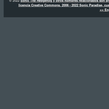
© 2022
Sonic The Hedgehog y otros nombres relacionados son pro
licencia Creative Commons. 2006 - 2022 Sonic Paradise, cua
== En