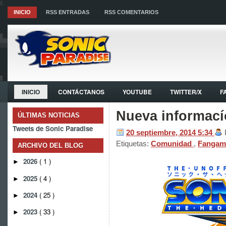
INICIO
RSS ENTRADAS
RSS COMENTARIOS
INICIO
CONTÁCTANOS
YOUTUBE
TWITTER/X
F
Nueva informací
ÚLTIMAS NOTICIAS
Tweets de Sonic Paradise
20 septiembre, 2014
5:34
Etiquetas:
Comunidad
,
Fanga
ARCHIVO DEL BLOG
2026
( 1 )
►
2025
( 4 )
►
2024
( 25 )
►
2023
( 33 )
►