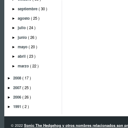
septiembre
( 30 )
►
agosto
( 25 )
►
julio
( 24 )
►
junio
( 26 )
►
mayo
( 20 )
►
abril
( 23 )
►
marzo
( 22 )
►
2008
( 17 )
►
2007
( 25 )
►
2006
( 26 )
►
1991
( 2 )
►
© 2022
Sonic The Hedgehog y otros nombres relacionados son pro