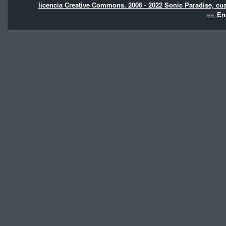
licencia Creative Commons. 2006 - 2022 Sonic Paradise, cua
== En