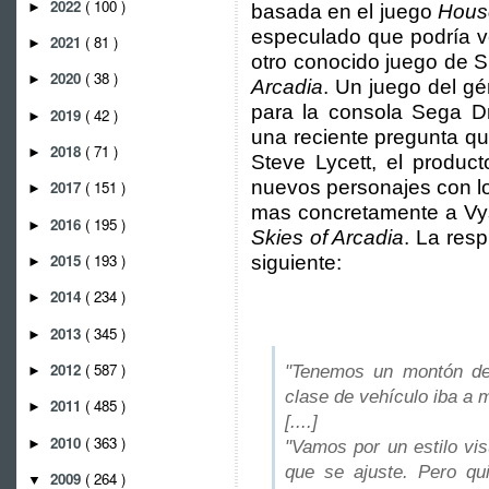
2022
( 100 )
►
basada en el juego
Hous
especulado que podría v
2021
( 81 )
►
otro conocido juego de 
2020
( 38 )
►
Arcadia
. Un juego del g
para la consola Sega D
2019
( 42 )
►
una reciente pregunta qu
2018
( 71 )
►
Steve Lycett, el produc
nuevos personajes con lo
2017
( 151 )
►
mas concretamente a Vyse
2016
( 195 )
►
Skies of Arcadia
. La resp
2015
( 193 )
siguiente:
►
2014
( 234 )
►
2013
( 345 )
►
2012
( 587 )
"Tenemos un montón de 
►
clase de vehículo iba a 
2011
( 485 )
►
[....]
2010
( 363 )
►
"Vamos por un estilo vis
que se ajuste. Pero qu
2009
( 264 )
▼