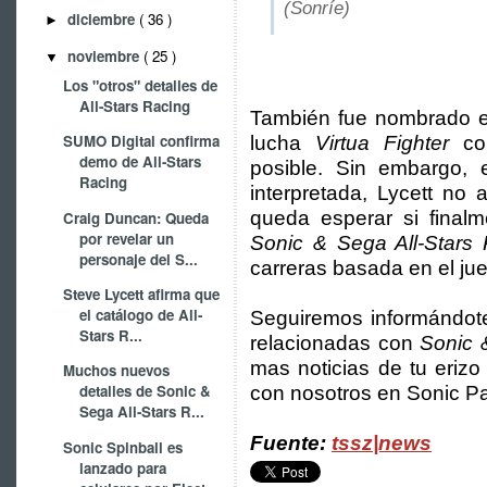
(Sonríe)
diciembre
( 36 )
►
noviembre
( 25 )
▼
Los "otros" detalles de
All-Stars Racing
También fue nombrado el
SUMO Digital confirma
lucha
Virtua Fighter
com
demo de All-Stars
posible. Sin embargo,
Racing
interpretada, Lycett no
queda esperar si final
Craig Duncan: Queda
por revelar un
Sonic & Sega All-Stars
personaje del S...
carreras basada en el j
Steve Lycett afirma que
el catálogo de All-
Seguiremos informándote
Stars R...
relacionadas con
Sonic 
mas noticias de tu erizo 
Muchos nuevos
detalles de Sonic &
con nosotros en Sonic Pa
Sega All-Stars R...
Fuente:
tssz|news
Sonic Spinball es
lanzado para