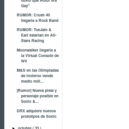
obvio que Rotor era
Gay"
RUMOR: Crush 40
llegaría a Rock Band
RUMOR: ToeJam &
Earl estarían en All-
Stars Racing
Moonwalker llegaría a
la Virtual Console de
Wii
M&S en las Olimpiadas
de Invierno vende
medio mill...
[Rumor] Nueva pista y
personaje posible en
Sonic &...
DRX adquiere nuevos
prototipos de Sonic
octubre
( 33 )
►