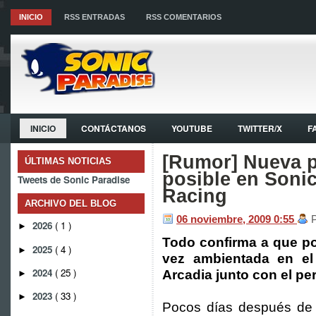
INICIO
RSS ENTRADAS
RSS COMENTARIOS
INICIO
CONTÁCTANOS
YOUTUBE
TWITTER/X
F
[Rumor] Nueva p
ÚLTIMAS NOTICIAS
posible en Sonic
Tweets de Sonic Paradise
Racing
ARCHIVO DEL BLOG
06 noviembre, 2009
0:55
2026
( 1 )
►
Todo confirma a que po
2025
( 4 )
►
vez ambientada en el
2024
( 25 )
Arcadia junto con el pe
►
2023
( 33 )
►
Pocos días después d