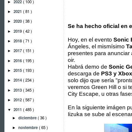
2022
( 100 )
►
2021
( 81 )
►
2020
( 38 )
►
Se ha hecho oficial en
2019
( 42 )
►
Hoy, en el evento
Sonic
2018
( 71 )
►
Ángeles, el mismísimo
Ta
2017
( 151 )
►
presentes para anunciar
oir.
2016
( 195 )
►
Habrá demo de
Sonic G
2015
( 193 )
►
descarga de
PS3 y Xbox
solo dijo que sería "pron
2014
( 234 )
►
veremos Green Hill o si 
2013
( 345 )
►
City Escape, u otras fase
2012
( 587 )
►
En la siguiente imágen p
2011
( 485 )
▼
Iizuka se sube al escenar
diciembre
( 36 )
►
noviembre
( 65 )
►