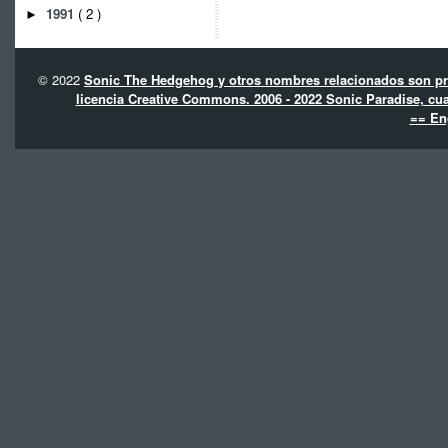
1991
( 2 )
►
© 2022
Sonic The Hedgehog y otros nombres relacionados son pro
licencia Creative Commons. 2006 - 2022 Sonic Paradise, cua
== En