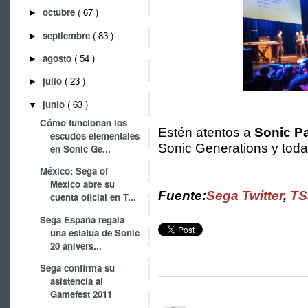
octubre
( 67 )
►
septiembre
( 83 )
►
agosto
( 54 )
►
julio
( 23 )
►
junio
( 63 )
▼
Cómo funcionan los
Estén atentos a
Sonic P
escudos elementales
Sonic Generations y toda 
en Sonic Ge...
México: Sega of
Mexico abre su
Fuente:
Sega Twitter
,
TS
cuenta oficial en T...
Sega España regala
una estatua de Sonic
20 anivers...
Sega confirma su
asistencia al
Gamefest 2011