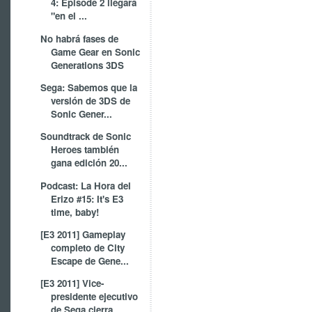
4: Episode 2 llegará
"en el ...
No habrá fases de
Game Gear en Sonic
Generations 3DS
Sega: Sabemos que la
versión de 3DS de
Sonic Gener...
Soundtrack de Sonic
Heroes también
gana edición 20...
Podcast: La Hora del
Erizo #15: It's E3
time, baby!
[E3 2011] Gameplay
completo de City
Escape de Gene...
[E3 2011] Vice-
presidente ejecutivo
de Sega cierra...