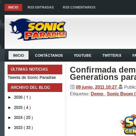
INICIO
RSS ENTRADAS
RSS COMENTARIOS
INICIO
CONTÁCTANOS
YOUTUBE
TWITTER/X
F
Confirmada dem
ÚLTIMAS NOTICIAS
Generations pa
Tweets de Sonic Paradise
09 junio, 2011
10:27
Publi
ARCHIVO DEL BLOG
Etiquetas:
Demo
,
Sonic Boom 
2026
( 1 )
►
2025
( 4 )
►
2024
( 25 )
►
2023
( 33 )
►