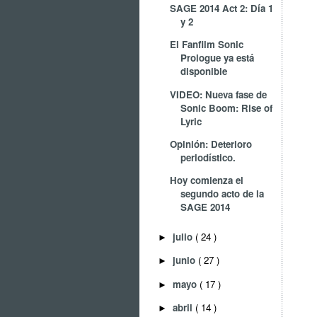
SAGE 2014 Act 2: Día 1
y 2
El Fanfilm Sonic
Prologue ya está
disponible
VIDEO: Nueva fase de
Sonic Boom: Rise of
Lyric
Opinión: Deterioro
periodístico.
Hoy comienza el
segundo acto de la
SAGE 2014
julio
( 24 )
►
junio
( 27 )
►
mayo
( 17 )
►
abril
( 14 )
►