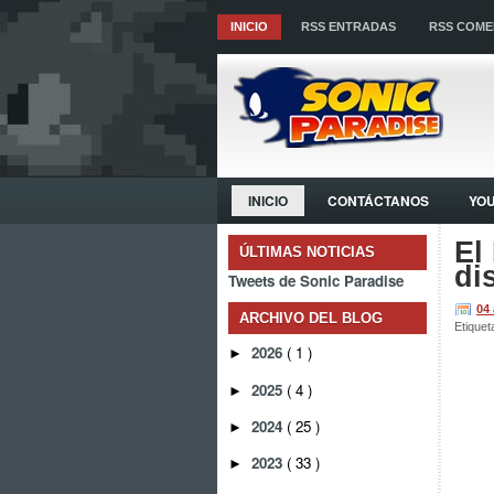
INICIO
RSS ENTRADAS
RSS COME
INICIO
CONTÁCTANOS
YO
El
ÚLTIMAS NOTICIAS
di
Tweets de Sonic Paradise
04
ARCHIVO DEL BLOG
Etiquet
2026
( 1 )
►
2025
( 4 )
►
2024
( 25 )
►
2023
( 33 )
►