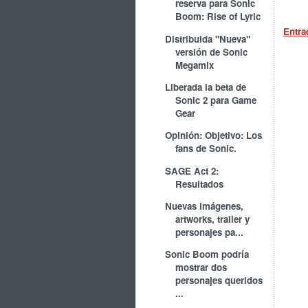
reserva para Sonic
Boom: Rise of Lyric
Entra
Distribuida "Nueva"
versión de Sonic
Megamix
Liberada la beta de
Sonic 2 para Game
Gear
Opinión: Objetivo: Los
fans de Sonic.
SAGE Act 2:
Resultados
Nuevas imágenes,
artworks, trailer y
personajes pa...
Sonic Boom podría
mostrar dos
personajes queridos
...