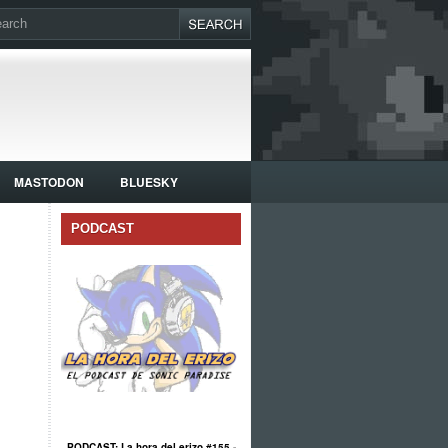
MASTODON
BLUESKY
PODCAST
PODCAST: La hora del erizo #155 -