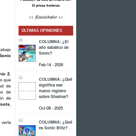
El prisas fronteras
>> ¡Escúchalo! <<
ÚLTIMAS OPINIONES
COLUMNA: ¿El
año sabático de
rabajo
Sonic?
Sonic
Feb-14 - 2026
nic 2
,
COLUMNA: ¿Qué
no que
significa ese
tud de
nuevo registro
os de
sobre Shadow?
ón de
lcots
,
Oct-08 - 2025
COLUMNA: ¿Qué
 verla
es Sonic Blitz?