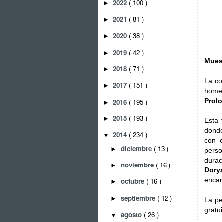
2022
( 100 )
►
2021
( 81 )
►
2020
( 38 )
►
2019
( 42 )
►
Mues
2018
( 71 )
►
La co
2017
( 151 )
►
homen
Prol
2016
( 195 )
►
2015
( 193 )
►
Esta 
donde
2014
( 234 )
▼
con e
diciembre
( 13 )
►
pers
dura
noviembre
( 16 )
►
Dory
encar
octubre
( 16 )
►
septiembre
( 12 )
►
La pe
gratu
agosto
( 26 )
▼