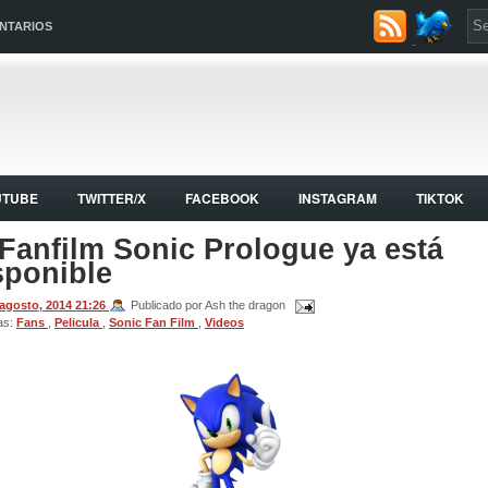
NTARIOS
UTUBE
TWITTER/X
FACEBOOK
INSTAGRAM
TIKTOK
 Fanfilm Sonic Prologue ya está
sponible
 agosto, 2014
21:26
Publicado por Ash the dragon
as:
Fans
,
Pelicula
,
Sonic Fan Film
,
Videos