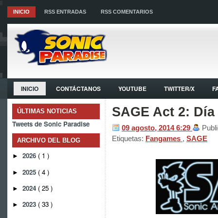
INICIO
RSS ENTRADAS
RSS COMENTARIOS
INICIO
CONTÁCTANOS
YOUTUBE
TWITTER/X
F
SAGE Act 2: Día
ÚLTIMAS NOTICIAS
Tweets de Sonic Paradise
09 agosto, 2014
6:29
Publ
Etiquetas:
Fangames
,
SAGE
ARCHIVO DEL BLOG
2026
( 1 )
►
2025
( 4 )
►
2024
( 25 )
►
2023
( 33 )
►