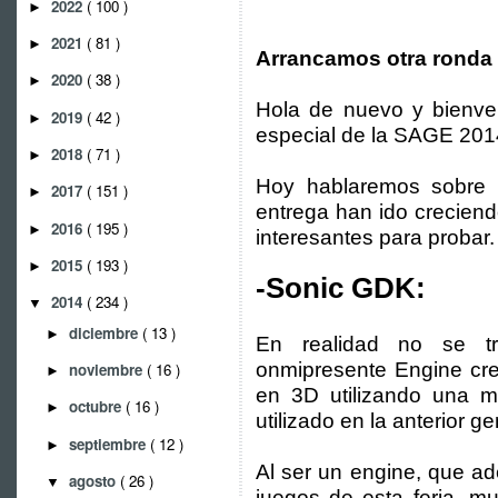
2022
( 100 )
►
2021
( 81 )
►
Arrancamos otra ronda 
2020
( 38 )
►
Hola de nuevo y bienve
2019
( 42 )
►
especial de la SAGE 2014
2018
( 71 )
►
Hoy hablaremos sobre 
2017
( 151 )
►
entrega han ido crecien
2016
( 195 )
►
interesantes para proba
2015
( 193 )
►
-Sonic GDK:
2014
( 234 )
▼
diciembre
( 13 )
►
En realidad no se t
onmipresente Engine cre
noviembre
( 16 )
►
en 3D utilizando una mo
octubre
( 16 )
►
utilizado en la anterior 
septiembre
( 12 )
►
Al ser un engine, que a
agosto
( 26 )
▼
juegos de esta feria, 