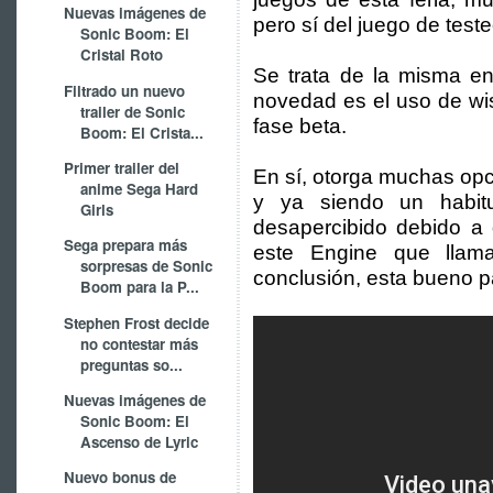
Nuevas imágenes de
pero sí del juego de tes
Sonic Boom: El
Cristal Roto
Se trata de la misma ent
Filtrado un nuevo
novedad es el uso de w
trailer de Sonic
fase beta.
Boom: El Crista...
Primer trailer del
En sí, otorga muchas op
anime Sega Hard
y ya siendo un habi
Girls
desapercibido debido a
Sega prepara más
este Engine que llam
sorpresas de Sonic
conclusión, esta bueno p
Boom para la P...
Stephen Frost decide
no contestar más
preguntas so...
Nuevas imágenes de
Sonic Boom: El
Ascenso de Lyric
Nuevo bonus de