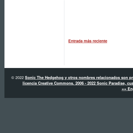
Entrada más reciente
© 2022
Sonic The Hedgehog y otros nombres relacionados son pro
licencia Creative Commons. 2006 - 2022 Sonic Paradise, cua
== En