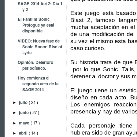
SAGE 2014 Act 2: Día 1
y 2
Este juego está basado 
El Fanfilm Sonic
Blast 2, famoso fang
Prologue ya está
mucha aceptación en el 
disponible
de una modificación de
VIDEO: Nueva fase de
su vez el mismo esta bas
Sonic Boom: Rise of
caso curioso.
Lyric
Su historia trata de qu
Opinión: Deterioro
periodístico.
por lo que Sonic, Tails
detener al doctor y sus 
Hoy comienza el
segundo acto de la
SAGE 2014
El juego tiene un estét
diseño en cada acto. Bu
julio
( 24 )
►
Los enemigos reaccion
presencia y hay de varios
junio
( 27 )
►
mayo
( 17 )
►
Cada personaje tiene 
hubiera sido de gran ay
abril
( 14 )
►