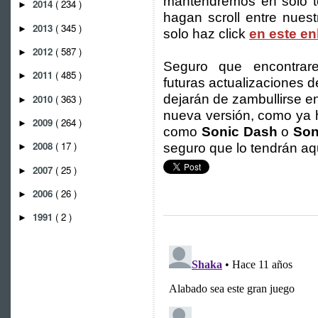
mantendremos en solo te
2014
( 234 )
►
hagan scroll entre nuestr
2013
( 345 )
►
solo haz click
en este en
2012
( 587 )
►
Seguro que encontra
2011
( 485 )
►
futuras actualizaciones 
dejarán de zambullirse 
2010
( 363 )
►
nueva versión, como ya h
2009
( 264 )
►
como
Sonic Dash
o
Son
2008
( 17 )
seguro que lo tendrán aq
►
2007
( 25 )
►
2006
( 26 )
►
1991
( 2 )
►