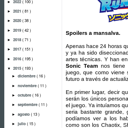
2022
( 100 )
►
2021
( 81 )
►
2020
( 38 )
►
2019
( 42 )
►
Spoilers a mansalva.
2018
( 71 )
►
Apenas hace 24 horas 
2017
( 151 )
►
y ya ha sido disecciona
2016
( 195 )
artes técnicas. Y han e
►
Sonic Team
nos tiene 
2015
( 193 )
▼
juego, que como viene s
diciembre
( 16 )
►
futuro a través de actual
noviembre
( 11 )
►
En primer lugar, decir q
octubre
( 16 )
►
serán los únicos person
septiembre
( 11 )
el juego. Ya intuíamos q
►
seria bastante grande, g
agosto
( 13 )
►
podíamos ver a los habi
julio
( 15 )
►
como son los Chaotix, S