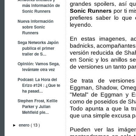
grandes spoilers, así q
más información de
Sonic Runners
por ti m
Sonic Runners
prefieres saber lo que 
Nueva información
leyendo.
sobre Sonic
Runners
En estas imagenes, a
Sega Networks Japón
badnicks, acompañantes 
publica el primer
versión reducida de Sha
trailer de S...
en Sonic y los anillos s
Opinión: Vamos Sega,
de versiones un tanto par
levántate otra vez
Podcast: La Hora del
Se trata de versione
Erizo #124 : ¿Que te
Eggman, Shadow, Omega 
ha pasad...
"Metal" de Eggman y Es
Stephen Frost, Kellie
como de poseidos de S
Parker y Julian
Todo apunta a que la tr
Mehfield pie...
que una simple excusa par
enero
( 13 )
►
Pueden ver las imágen