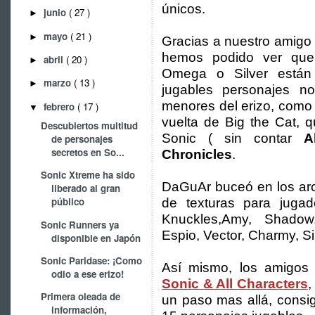
únicos.
junio
( 27 )
►
mayo
( 21 )
►
Gracias a nuestro amig
hemos podido ver que
abril
( 20 )
►
Omega o Silver están
marzo
( 13 )
►
jugables personajes no
menores del erizo, como e
febrero
( 17 )
▼
vuelta de Big the Cat, 
Descubiertos multitud
Sonic ( sin contar
A
de personajes
secretos en So...
Chronicles
.
Sonic Xtreme ha sido
DaGuAr buceó en los arch
liberado al gran
público
de texturas para jugad
Knuckles,Amy, Shadow
Sonic Runners ya
Espio, Vector, Charmy, Si
disponible en Japón
Sonic Paridase: ¡Como
Así mismo, los amigos
odio a ese erizo!
Sonic & All Characters
,
Primera oleada de
un paso mas allá, consi
información,