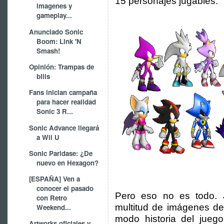
15 personajes jugables.
imagenes y
gameplay...
Anunciado Sonic
Boom: Link 'N
Smash!
Opinión: Trampas de
bilis
Fans inician campaña
para hacer realidad
Sonic 3 R...
Sonic Advance llegará
a Wii U
Sonic Paridase: ¿De
nuevo en Hexagon?
[ESPAÑA] Ven a
conocer el pasado
Pero eso no es todo. J
con Retro
multitud de imágenes de
Weekend...
modo historia del juego
Artworks oficiales y