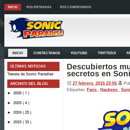
INICIO
RSS ENTRADAS
RSS COMENTARIOS
INICIO
CONTÁCTANOS
YOUTUBE
TWITTER/X
F
Descubiertos mu
ÚLTIMAS NOTICIAS
secretos en Son
Tweets de Sonic Paradise
27 febrero, 2015
23:55
Pub
ARCHIVO DEL BLOG
Etiquetas:
Fans
,
Hackeos
,
Son
2026
( 1 )
►
2025
( 4 )
►
2024
( 25 )
►
2023
( 33 )
►