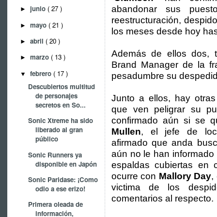
abandonar sus puest
junio
( 27 )
►
reestructuración, despido
mayo
( 21 )
►
los meses desde hoy has
abril
( 20 )
►
Además de ellos dos,
marzo
( 13 )
►
Brand Manager de la fr
febrero
( 17 )
▼
pesadumbre su despedid
Descubiertos multitud
de personajes
Junto a ellos, hay otra
secretos en So...
que ven peligrar su p
confirmado aún si se 
Sonic Xtreme ha sido
liberado al gran
Mullen
, el jefe de lo
público
afirmado que anda busc
aún no le han informado 
Sonic Runners ya
disponible en Japón
espaldas cubiertas en
ocurre con
Mallory Day
,
Sonic Paridase: ¡Como
victima de los desp
odio a ese erizo!
comentarios al respecto.
Primera oleada de
información,