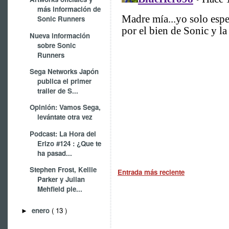
más información de
Sonic Runners
Nueva información
sobre Sonic
Runners
Sega Networks Japón
publica el primer
trailer de S...
Opinión: Vamos Sega,
levántate otra vez
Podcast: La Hora del
Erizo #124 : ¿Que te
ha pasad...
Stephen Frost, Kellie
Entrada más reciente
Parker y Julian
Mehfield pie...
enero
( 13 )
►