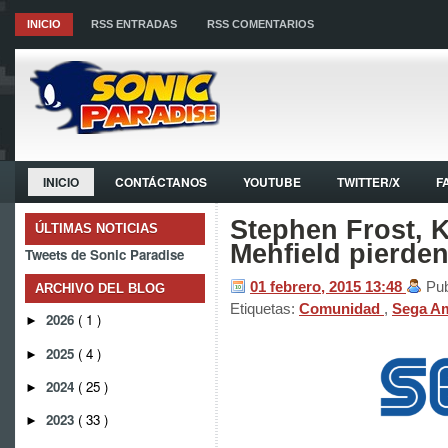
INICIO
RSS ENTRADAS
RSS COMENTARIOS
INICIO
CONTÁCTANOS
YOUTUBE
TWITTER/X
F
Stephen Frost, K
ÚLTIMAS NOTICIAS
Mehfield pierde
Tweets de Sonic Paradise
01 febrero, 2015
13:48
Pub
ARCHIVO DEL BLOG
Etiquetas:
Comunidad
,
Sega A
2026
( 1 )
►
2025
( 4 )
►
2024
( 25 )
►
2023
( 33 )
►