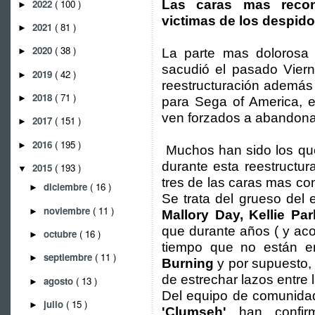
2022
( 100 )
Las caras mas recon
►
victimas de los despido
2021
( 81 )
►
2020
( 38 )
La parte mas dolorosa
►
sacudió el pasado Vier
2019
( 42 )
►
reestructuración además
2018
( 71 )
►
para Sega of America, 
ven forzados a abandonar
2017
( 151 )
►
2016
( 195 )
►
Muchos han sido los que 
durante esta reestructur
2015
( 193 )
▼
tres de las caras mas co
diciembre
( 16 )
►
Se trata del grueso del
noviembre
( 11 )
►
Mallory Day, Kellie Pa
que durante años ( y ac
octubre
( 16 )
►
tiempo que no están en
septiembre
( 11 )
►
Burning
y por supuesto
de estrechar lazos entre 
agosto
( 13 )
►
Del equipo de comunida
julio
( 15 )
►
'Clumseh'
han confir