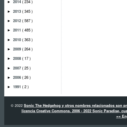
2014
( 234 )
►
2013
( 345 )
►
2012
( 587 )
►
2011
( 485 )
►
2010
( 363 )
►
2009
( 264 )
►
2008
( 17 )
►
2007
( 25 )
►
2006
( 26 )
►
1991
( 2 )
►
© 2022
Sonic The Hedgehog y otros nombres relacionados son pro
licencia Creative Commons. 2006 - 2022 Sonic Paradise, cua
== En