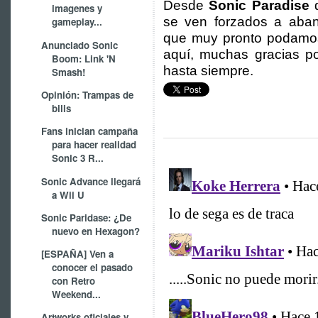
Desde
Sonic Paradise
imagenes y
se ven forzados a aban
gameplay...
que muy pronto podamos 
Anunciado Sonic
aquí, muchas gracias po
Boom: Link 'N
hasta siempre.
Smash!
Opinión: Trampas de
bilis
Fans inician campaña
para hacer realidad
Sonic 3 R...
Sonic Advance llegará
a Wii U
Sonic Paridase: ¿De
nuevo en Hexagon?
[ESPAÑA] Ven a
conocer el pasado
con Retro
Weekend...
Artworks oficiales y